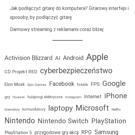
Jak podłączyć gitarę do komputera? Gitarowy interfejs i
sposoby, by podłączyć gitarę
Darmowy streaming z reklamami coraz bliżej
Apple
Android
Activision Blizzard
AI
cyberbezpieczeństwo
CD Projekt RED
Google
Facebook
FPS
Elon Musk
fotele
Epic Games
iPhone
Internet
gry
Huawei
hulajnogi elektryczne
Instagram
laptopy
Microsoft
komunikatory
klawiatury
Netflix
Nintendo
Nintendo Switch
PlayStation
Samsung
RPG
przygodowe gry akcji
PlayStation 5