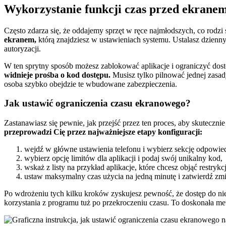
Wykorzystanie funkcji czas przed ekranem
Często zdarza się, że oddajemy sprzęt w ręce najmłodszych, co rodz
ekranem,
którą znajdziesz w ustawieniach systemu. Ustalasz dzienny
autoryzacji.
W ten sprytny sposób możesz zablokować aplikacje i ograniczyć do
widnieje prośba o kod dostępu.
Musisz tylko pilnować jednej zasady
osoba szybko obejdzie te wbudowane zabezpieczenia.
Jak ustawić ograniczenia czasu ekranowego?
Zastanawiasz się pewnie, jak przejść przez ten proces, aby skuteczn
przeprowadzi Cię przez najważniejsze etapy konfiguracji:
wejdź w główne ustawienia telefonu i wybierz sekcję odpowied
wybierz opcję limitów dla aplikacji i podaj swój unikalny kod,
wskaż z listy na przykład aplikacje, które chcesz objąć restrykc
ustaw maksymalny czas użycia na jedną minutę i zatwierdź zm
Po wdrożeniu tych kilku kroków zyskujesz pewność, że dostęp do nie
korzystania z programu tuż po przekroczeniu czasu. To doskonała met