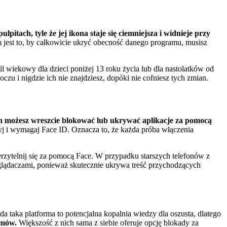
pitach, tyle że jej ikona staje się ciemniejsza i widnieje przy
 jest to, by całkowicie ukryć obecność danego programu, musisz
fil wiekowy dla dzieci poniżej 13 roku życia lub dla nastolatków od
czu i nigdzie ich nie znajdziesz, dopóki nie cofniesz tych zmian.
możesz wreszcie blokować lub ukrywać aplikacje za pomocą
 i wymagaj Face ID. Oznacza to, że każda próba włączenia
erzytelnij się za pomocą Face. W przypadku starszych telefonów z
glądaczami, ponieważ skutecznie ukrywa treść przychodzących
 taka platforma to potencjalna kopalnia wiedzy dla oszusta, dlatego
amów.
Większość z nich sama z siebie oferuje opcję blokady za