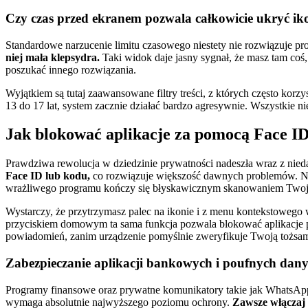
Czy czas przed ekranem pozwala całkowicie ukryć ik
Standardowe narzucenie limitu czasowego niestety nie rozwiązuje pr
niej mała klepsydra.
Taki widok daje jasny sygnał, że masz tam coś
poszukać innego rozwiązania.
Wyjątkiem są tutaj zaawansowane filtry treści, z których często korzy
13 do 17 lat, system zacznie działać bardzo agresywnie. Wszystkie nie
Jak blokować aplikacje za pomocą Face ID
Prawdziwa rewolucja w dziedzinie prywatności nadeszła wraz z nied
Face ID lub kodu,
co rozwiązuje większość dawnych problemów. Na
wrażliwego programu kończy się błyskawicznym skanowaniem Twoje
Wystarczy, że przytrzymasz palec na ikonie i z menu kontekstowego w
przyciskiem domowym ta sama funkcja pozwala blokować aplikacje p
powiadomień, zanim urządzenie pomyślnie zweryfikuje Twoją tożsa
Zabezpieczanie aplikacji bankowych i poufnych dan
Programy finansowe oraz prywatne komunikatory takie jak WhatsApp p
wymaga absolutnie najwyższego poziomu ochrony.
Zawsze włączaj