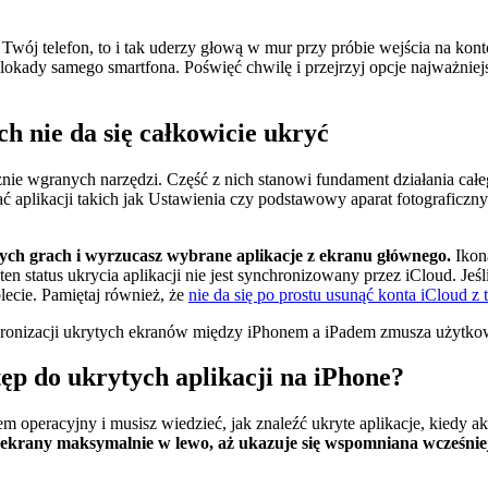
e Twój telefon, to i tak uderzy głową w mur przy próbie wejścia na k
blokady samego smartfona. Poświęć chwilę i przejrzyj opcje najważni
h nie da się całkowicie ukryć
znie wgranych narzędzi. Część z nich stanowi fundament działania cał
 aplikacji takich jak Ustawienia czy podstawowy aparat fotograficzny
ych grach i wyrzucasz wybrane aplikacje z ekranu głównego.
Ikona
status ukrycia aplikacji nie jest synchronizowany przez iCloud. Jeśli 
lecie. Pamiętaj również, że
nie da się po prostu usunąć konta iCloud z 
nchronizacji ukrytych ekranów między iPhonem a iPadem zmusza użytko
tęp do ukrytych aplikacji na iPhone?
 operacyjny i musisz wiedzieć, jak znaleźć ukryte aplikacje, kiedy aku
krany maksymalnie w lewo, aż ukazuje się wspomniana wcześniej b