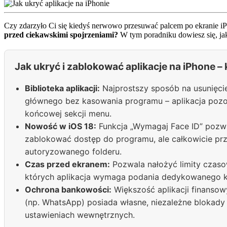
Czy zdarzyło Ci się kiedyś nerwowo przesuwać palcem po ekranie iPh
przed ciekawskimi spojrzeniami?
W tym poradniku dowiesz się, jak
Jak ukryć i zablokować aplikacje na iPhone 
Biblioteka aplikacji:
Najprostszy sposób na usunięcie
głównego bez kasowania programu – aplikacja pozo
końcowej sekcji menu.
Nowość w iOS 18:
Funkcja „Wymagaj Face ID” pozwa
zablokować dostęp do programu, ale całkowicie prz
autoryzowanego folderu.
Czas przed ekranem:
Pozwala nałożyć limity czasow
których aplikacja wymaga podania dedykowanego 
Ochrona bankowości:
Większość aplikacji finanso
(np. WhatsApp) posiada własne, niezależne blokad
ustawieniach wewnętrznych.