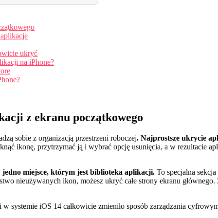
oczątkowego
aplikacje
owicie ukryć
likacji na iPhone?
tore
iPhone?
kacji z ekranu początkowego
dzą sobie z organizacją przestrzeni roboczej
. Najprostsze ukrycie ap
nąć ikonę, przytrzymać ją i wybrać opcję usunięcia, a w rezultacie a
 jedno miejsce, którym jest biblioteka aplikacji.
To specjalna sekcja
stwo nieużywanych ikon, możesz ukryć całe strony ekranu głównego. Z
cji w systemie iOS 14 całkowicie zmieniło sposób zarządzania cyfrow