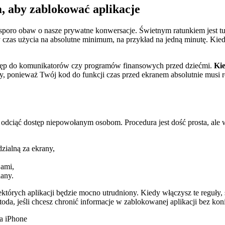
, aby zablokować aplikacje
i sporo obaw o nasze prywatne konwersacje. Świetnym ratunkiem jest t
 czas użycia na absolutne minimum, na przykład na jedną minutę. Kied
stęp do komunikatorów czy programów finansowych przed dziećmi.
Kie
, ponieważ Twój kod do funkcji czas przed ekranem absolutnie musi ró
ie odciąć dostęp niepowołanym osobom. Procedura jest dość prosta, al
zialną za ekrany,
jami,
iany.
których aplikacji będzie mocno utrudniony. Kiedy włączysz te reguły,
oda, jeśli chcesz chronić informacje w zablokowanej aplikacji bez kon