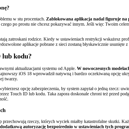
onę?
oblemu w stu procentach.
Zablokowana aplikacja nadal figuruje na pul
, czego po prostu nie chcesz pokazywać innym. Jeśli więc Twoim celem
stają zatroskani rodzice. Kiedy w ustawieniach restrykcji wskażesz pro
dozwolone aplikacje pobrane z sieci zostaną błyskawicznie usunięte z o
 lub kodu?
awnymi aktualizacjami systemu od Apple.
W nowoczesnych modelach 
jnowszy iOS 18 wprowadził natywną i bardzo oczekiwaną opcję ukryj
j twarzy.
ybierzesz opcję zabezpieczenia, by system zapytał o jedną rzecz: uwi
rzez Touch ID lub kodu. Taka zapora doskonale chroni też przed pod
mość.
ych
rzechowują rzeczy, których wyciek miałby katastrofalne skutki. Każda
 dodatkową autoryzację bezpośrednio w ustawieniach tych progr