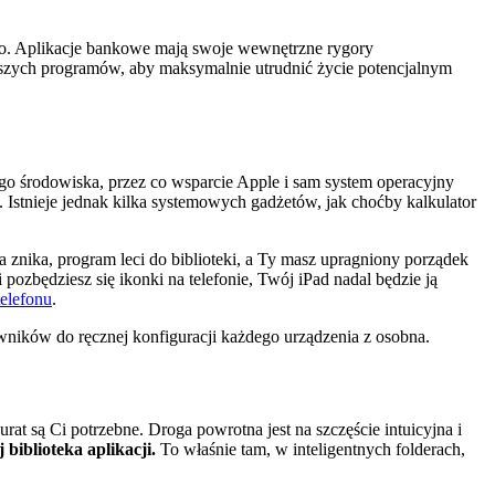
onto. Aplikacje bankowe mają swoje wewnętrzne rygory
ejszych programów, aby maksymalnie utrudnić życie potencjalnym
ego środowiska, przez co wsparcie Apple i sam system operacyjny
. Istnieje jednak kilka systemowych gadżetów, jak choćby kalkulator
 znika, program leci do biblioteki, a Ty masz upragniony porządek
pozbędziesz się ikonki na telefonie, Twój iPad nadal będzie ją
telefonu
.
wników do ręcznej konfiguracji każdego urządzenia z osobna.
rat są Ci potrzebne. Droga powrotna jest na szczęście intuicyjna i
iblioteka aplikacji.
To właśnie tam, w inteligentnych folderach,