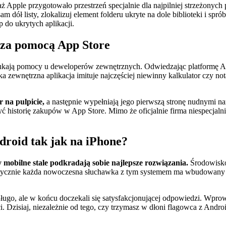
 Apple przygotowało przestrzeń specjalnie dla najpilniej strzeżonych 
am dół listy, zlokalizuj element folderu ukryte na dole biblioteki i spr
 do ukrytych aplikacji.
 za pomocą App Store
ukają pomocy u deweloperów zewnętrznych. Odwiedzając platformę App
zewnętrzna aplikacja imituje najczęściej niewinny kalkulator czy not
 na pulpicie,
a następnie wypełniają jego pierwszą stronę nudnymi na
historię zakupów w App Store. Mimo że oficjalnie firma niespecjalnie
droid tak jak na iPhone?
 mobilne stale podkradają sobie najlepsze rozwiązania.
Środowisko
aktycznie każda nowoczesna słuchawka z tym systemem ma wbudowany s
ługo, ale w końcu doczekali się satysfakcjonującej odpowiedzi. Wpr
 Dzisiaj, niezależnie od tego, czy trzymasz w dłoni flagowca z Andr