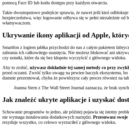
pomocą Face ID lub kodu dostępu przy każdym otwarciu.
Takie dwustopniowe podejście sprawia, że nawet jeśli ktoś odblokuj
bezpieczeństwa, więc logowanie odbywa się w pełni niezależnie od 
włamywaczom.
Ukrywanie ikony aplikacji od Apple, któryc
Smartfon z logiem jabłka przychodzi do nas z całym pakietem fabryc
zabrania ich całkowitego usunięcia. Nie możesz blokować ani ukrywać
czy notatki, które da się bez kłopotu wyczyścić z głównego widoku.
Aby to zrobić,
używasz dokładnie tej samej metody co przy zwykł
przed oczami. Zwróć tylko uwagę na pewien haczyk ekosystemu, bo ten 
dumnie prezentował, chyba że powtórzysz cały proces również na tab
Joanna Stern z The Wall Street Journal zaznacza, że brak sy
Jak znaleźć ukryte aplikacje i uzyskać dos
Schowanie programów to jedno, ale później pojawia się istotny problem
nie wymaga instalowania dodatkowych narzędzi.
Przesuwasz swoje e
rezyduje wszystko, co celowo wyrzuciłeś z głównego widoku.