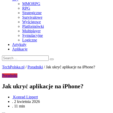
MMORPG
RPG
Strategiczne
Survivalowe
Wyścigowe
Platformówki
Multiplayer
Symulacyjne
Logiczne
Artykuły
Aplikacje
TechPolska.pl
/
Poradniki
/
Jak ukryć aplikacje na iPhone?
Poradniki
Jak ukryć aplikacje na iPhone?
Konrad Lippert
.
2 kwietnia 2026
.
11 min