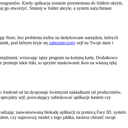
programów. Kiedy aplikacja zostanie przeniesiona do folderu ukryte,
óbuj go otworzyć. Stuknij w folder ukryte, a system natychmiast
 Store, bez problemu trafisz na dedykowane narzędzia, których
atnik, pod którym kryje się
zabezpieczony
sejf na Twoje dane i
rzędziami, wrzucając tajny program na kolejną kartę. Dodatkowo
 promuje takie triki, to sprytne maskowanie ikon na własną rękę
 Android od lat dysponuje świetnymi nakładkami od producentów,
pecjalny sejf, pozwalający zablokować aplikacje hasłem czy
owadzając zaawansowaną blokadę aplikacji za pomocą Face ID, system
oidem, czy najnowszy model z logo jabłka, możesz chronić swoje