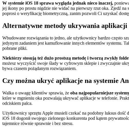
W systemie iOS 18 sprawa wygląda jednak nieco inaczej,
ponieważ
jej ikony po prostu nigdzie nie widać na pierwszy rzut oka. Zjedź na s
poprosi o weryfikację biometryczną, zanim pozwoli Ci uzyskać dostęp
Alternatywne metody ukrywania aplikacji
Wbudowane rozwiązania to jedno, ale użytkownicy bardzo często sz
jedynym zadaniem jest kamuflowanie innych elementów systemu. Taka 
pobrane pliki.
Niektórzy stosują też dużo prostszą metodę i tworzą zwykły folder
możesz wyczyścić swoje ślady w cyfrowym sklepie i zwyczajnie ukryć 
bywa czasem pożądanym rozwiązaniem.
Czy można ukryć aplikacje na systemie An
Walka o uwagę klientów sprawia, że
oba najpopularniejsze systemy
które w mgnieniu oka pozwalają ukrywać aplikacje w telefonie. Pr
odciskiem palca.
Użytkownicy sprzętu Apple musieli czekać na podobny luksus dość d
iOS 18 dogonił swojego zielonego konkurenta pod kątem prywatności.
tajemnice równie sprawnie i bez stresu.