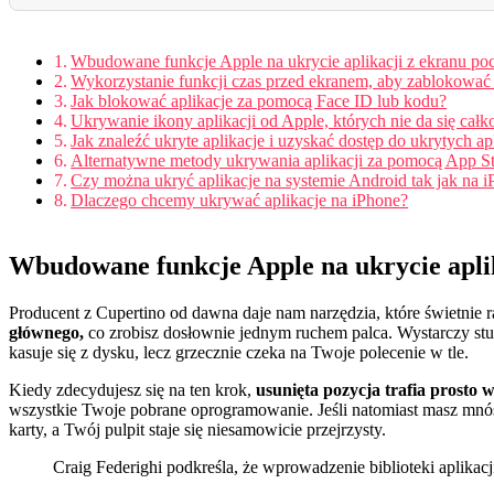
Wbudowane funkcje Apple na ukrycie aplikacji z ekranu p
Wykorzystanie funkcji czas przed ekranem, aby zablokować 
Jak blokować aplikacje za pomocą Face ID lub kodu?
Ukrywanie ikony aplikacji od Apple, których nie da się całk
Jak znaleźć ukryte aplikacje i uzyskać dostęp do ukrytych ap
Alternatywne metody ukrywania aplikacji za pomocą App S
Czy można ukryć aplikacje na systemie Android tak jak na 
Dlaczego chcemy ukrywać aplikacje na iPhone?
Wbudowane funkcje Apple na ukrycie apli
Producent z Cupertino od dawna daje nam narzędzia, które świetnie ra
głównego,
co zrobisz dosłownie jednym ruchem palca. Wystarczy stuk
kasuje się z dysku, lecz grzecznie czeka na Twoje polecenie w tle.
Kiedy zdecydujesz się na ten krok,
usunięta pozycja trafia prosto w
wszystkie Twoje pobrane oprogramowanie. Jeśli natomiast masz mnó
karty, a Twój pulpit staje się niesamowicie przejrzysty.
Craig Federighi podkreśla, że wprowadzenie biblioteki aplika