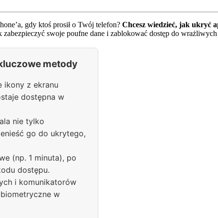
one’a, gdy ktoś prosił o Twój telefon?
Chcesz wiedzieć, jak ukryć a
 zabezpieczyć swoje poufne dane i zablokować dostęp do wrażliwych a
– kluczowe metody
 ikony z ekranu
staje dostępna w
la nie tylko
enieść go do ukrytego,
e (np. 1 minuta), po
kodu dostępu.
wych i komunikatorów
y biometryczne w