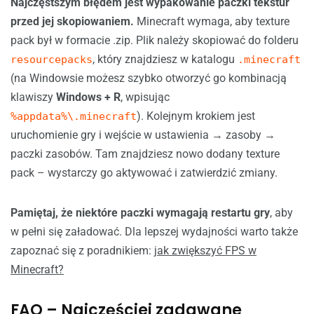
Najczęstszym błędem jest wypakowanie paczki tekstur
przed jej skopiowaniem.
Minecraft wymaga, aby texture
pack był w formacie .zip. Plik należy skopiować do folderu
, który znajdziesz w katalogu
resourcepacks
.minecraft
(na Windowsie możesz szybko otworzyć go kombinacją
klawiszy
Windows + R
, wpisując
). Kolejnym krokiem jest
%appdata%\.minecraft
uruchomienie gry i wejście w ustawienia → zasoby →
paczki zasobów. Tam znajdziesz nowo dodany texture
pack – wystarczy go aktywować i zatwierdzić zmiany.
Pamiętaj, że niektóre paczki wymagają restartu gry
, aby
w pełni się załadować. Dla lepszej wydajności warto także
zapoznać się z poradnikiem:
jak zwiększyć FPS w
Minecraft?
FAQ – Najczęściej zadawane