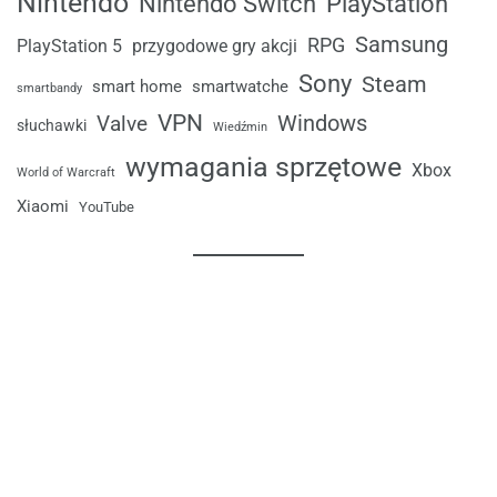
Nintendo
Nintendo Switch
PlayStation
Samsung
RPG
przygodowe gry akcji
PlayStation 5
Sony
Steam
smart home
smartwatche
smartbandy
VPN
Windows
Valve
słuchawki
Wiedźmin
wymagania sprzętowe
Xbox
World of Warcraft
Xiaomi
YouTube