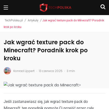
/
/
TechPolska.pl
Artykuły
Jak wgrać texture pack do Minecraft? Poradnik
krok po kroku
Jak wgrać texture pack do
Minecraft? Poradnik krok po
kroku
.
.
Konrad Lippert
13 czerwca 2025
3 min
Jeśli zastanawiasz się, jak wgrać texture pack do
Minecraft, ten poradnik pomoże Ci przejść przez cały