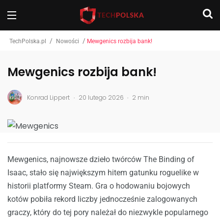
/
/
TechPolska.pl
Nowości
Mewgenics rozbija bank!
Mewgenics rozbija bank!
.
.
Konrad Lippert
20 lutego 2026
2 min
Mewgenics, najnowsze dzieło twórców The Binding of
Isaac, stało się największym hitem gatunku roguelike w
historii platformy Steam. Gra o hodowaniu bojowych
kotów pobiła rekord liczby jednocześnie zalogowanych
graczy, który do tej pory należał do niezwykle popularnego