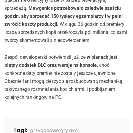
Sukces frekwencyjny idzie w parze z rewelacyjną
sprzedażą.
Mewgenics potrzebowało zaledwie sześciu
godzin, aby sprzedać 150 tysięcy egzemplarzy i w pełni
zwrócić koszty produkcji.
W ciągu 36 godzin od premiery
liczba sprzedanych kopii przekroczyła pół miliona, co sami
twórcy skomentowali z niedowierzaniem.
Zespół deweloperski potwierdził już, że
w planach jest
płatny dodatek DLC oraz wersje na konsole,
choć
konkretne daty premier nie zostały jeszcze ujawnione.
Obecnie fani mogą cieszyć się rozbudowaną mechaniką
taktycznego rozmnażania kocich armii i podbijaniem
kolejnych rankingów na PC.
Tagi:
przygodowe gry akcji