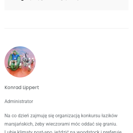
Konrad Lippert
Administrator
Na co dzień zajmuję się organizacją konkursu łazików
marsjańskich, żeby wieczorami móc oddać się graniu.
Lubię klimaty post-apo, jeździć na woodstock i preferuję