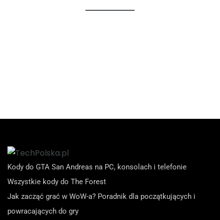
Kody do GTA San Andreas na PC, konsolach i telefonie
Wszystkie kody do The Forest
Jak zacząć grać w WoW-a? Poradnik dla początkujących i
powracających do gry