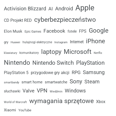
Apple
Android
Activision Blizzard
AI
cyberbezpieczeństwo
CD Projekt RED
Google
Facebook
FPS
Elon Musk
fotele
Epic Games
iPhone
Internet
gry
Huawei
hulajnogi elektryczne
Instagram
laptopy
Microsoft
komunikatory
klawiatury
Netflix
Nintendo
Nintendo Switch
PlayStation
Samsung
RPG
przygodowe gry akcji
PlayStation 5
Sony
Steam
smart home
smartwatche
smartbandy
VPN
Windows
Valve
słuchawki
Wiedźmin
wymagania sprzętowe
Xbox
World of Warcraft
Xiaomi
YouTube