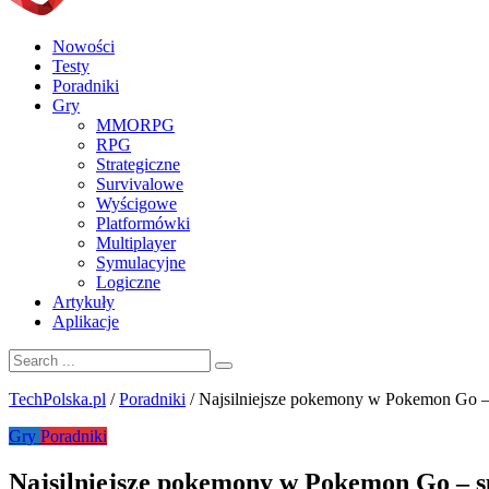
Nowości
Testy
Poradniki
Gry
MMORPG
RPG
Strategiczne
Survivalowe
Wyścigowe
Platformówki
Multiplayer
Symulacyjne
Logiczne
Artykuły
Aplikacje
TechPolska.pl
/
Poradniki
/
Najsilniejsze pokemony w Pokemon Go – 
Gry
Poradniki
Najsilniejsze pokemony w Pokemon Go – s