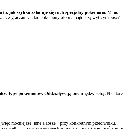
 to, jak szybko załaduje się ruch specjalny pokemona
. Mimo
alk z graczami. Jakie pokemony oferują najlepszą wytrzymałość?
 także typy pokemonów. Oddziaływają one między sobą.
Niektóre
 więc mocniejsze, inne słabsze – przy konkretnym przeciwniku.
zas walki. Typy w pokemonach sprawiają, że da się wybrać kontrę