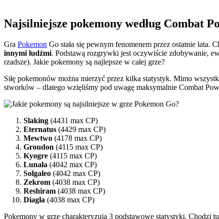
Najsilniejsze pokemony według Combat P
Gra
Pokemon
Go stała się pewnym fenomenem przez ostatnie lata. C
innymi ludźmi
. Podstawą rozgrywki jest oczywiście zdobywanie, ew
rzadsze). Jakie pokemony są najlepsze w całej grze?
Siłę pokemonów można mierzyć przez kilka statystyk. Mimo wszyst
stworków – dlatego wzięliśmy pod uwagę maksymalnie Combat Power
Slaking
(4431 max CP)
Eternatus
(4429 max CP)
Mewtwo
(4178 max CP)
Groudon
(4115 max CP)
Kyogre
(4115 max CP)
Lunala
(4042 max CP)
Solgaleo
(4042 max CP)
Zekrom
(4038 max CP)
Reshiram
(4038 max CP)
Diagla
(4038 max CP)
Pokemony w grze charakteryzują 3 podstawowe statystyki. Chodzi t