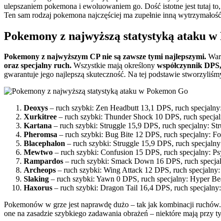
ulepszaniem pokemona i ewoluowaniem go. Dość istotne jest tutaj to
Ten sam rodzaj pokemona najczęściej ma zupełnie inną wytrzymałość, a
Pokemony z najwyższą statystyką ataku 
Pokemony z najwyższym CP nie są zawsze tymi najlepszymi.
War
oraz specjalny ruch.
Wszystkie mają określony
współczynnik DPS,
gwarantuje jego najlepszą skuteczność. Na tej podstawie stworzyliśmy 
Deoxys
– ruch szybki: Zen Headbutt 13,1 DPS, ruch specjal
Xurkitree
– ruch szybki: Thunder Shock 10 DPS, ruch specja
Kartana
– ruch szybki: Struggle 15,9 DPS, ruch specjalny: S
Pheromsa
– ruch szybki: Bug Bite 12 DPS, ruch specjalny: F
Blacephalon
– ruch szybki: Struggle 15,9 DPS, ruch specjaln
Mewtwo
– ruch szybki: Confusion 15 DPS, ruch specjalny: P
Rampardos
– ruch szybki: Smack Down 16 DPS, ruch specja
Archeops
– ruch szybki: Wing Attack 12 DPS, ruch specjalny
Slaking
– ruch szybki: Yawn 0 DPS, ruch specjalny: Hyper 
Haxorus
– ruch szybki: Dragon Tail 16,4 DPS, ruch specjaln
Pokemonów w grze jest naprawdę dużo – tak jak kombinacji ruchów.
one na zasadzie szybkiego zadawania obrażeń – niektóre mają przy 