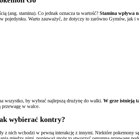
 Pokemon Go
cią (ang. stamina). Co jednak oznacza ta wartość?
Stamina wpływa na
 w pojedynku. Warto zauważyć, że dotyczy to zarówno Gymów, jak i w
a wszystko, by wybrać najlepszą drużynę do walki.
W grze istnieją
ą przewagę w walce.
jak wybierać kontry?
dy z nich wchodzi w pewną interakcję z innymi. Niektóre pokemony są
ania między nimi, ponieważ może to stworzyć ogromną przewagę podc