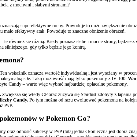
bela z mocnymi i słabymi stronami?
sy oznaczają superefektywne ruchy. Powoduje to duże zwiększenie obr
tu mało efektywny atak. Powoduje to znaczne obniżenie obrażeń.
– te również się różnią. Kiedy poznasz słabe i mocne strony, będzies
silniejszego, gdy tylko będzie jego kontrą.
okemona?
V. Ten wskaźnik oznacza wartość indywidualną i jest wyrażany w proce
 maksymalną siłę. Taką możliwość mają tylko pokemony z IV 100.
Wart
byte Candy – warto więc wybrać najbardziej opłacalne pokemony.
.
Zwiększa się wtedy CP oraz zużywa się Stardust zdobyty z łapania 
 liczby Candy.
Po tym można od razu ewoluować pokemona na kolejną j
az PvP.
ych pokemonów w Pokemon Go?
oraz odnosić sukcesy w PvP (tutaj jednak konieczna jest dobra zna
o pokonać takie stworki w Gymach – zwykle zostają one tam na dług