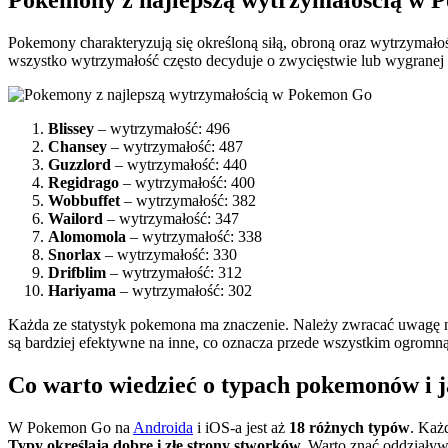
Pokemony z najlepszą wytrzymałością w
Pokemony charakteryzują się określoną siłą, obroną oraz wytrzymałoś
wszystko wytrzymałość często decyduje o zwycięstwie lub wygranej
Blissey
– wytrzymałość: 496
Chansey
– wytrzymałość: 487
Guzzlord
– wytrzymałość: 440
Regidrago
– wytrzymałość: 400
Wobbuffet
– wytrzymałość: 382
Wailord
– wytrzymałość: 347
Alomomola
– wytrzymałość: 338
Snorlax
– wytrzymałość: 330
Drifblim
– wytrzymałość: 312
Hariyama
– wytrzymałość: 302
Każda ze statystyk pokemona ma znaczenie. Należy zwracać uwagę n
są bardziej efektywne na inne, co oznacza przede wszystkim ogromn
Co warto wiedzieć o typach pokemonów i 
W Pokemon Go na
Androida
i iOS-a jest aż
18 różnych typów
. Każ
Typy określają dobre i złe strony stworków.
Warto znać oddziaływ