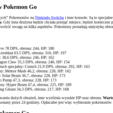
 w Pokemon Go
użych” Pokemonów na
Nintendo Switcha
i inne konsole. Są to specjaln
y.
Gdy inna drużyna będzie chciała przejąć miejsce, będzie konieczne 
wrócić uwagę na kilka aspektów. Pokemony posiadają statystykę obro
rave 78 DPS, obrona: 244, HP: 180
Aeroblast 63.5 DPS, obrona: 310, HP: 197
c 38,6 DPS, obrona: 246, HP: 162
Dragon Claw 35,3 DPS, obrona: 240, HP: 154
ruch specjalny: Crunch 21,9 DPS, obrona: 292, HP: 163
ny: Meteor Mash 46,2, obrona: 228, HP: 162
y: Solar Beam 36,7, obrona: 228, HP: 173
ro Pump 47,3, obrona: 228, HP: 173
alny: Hyper Beam 47,4, obrona: 225, HP: 189
ing Gleam 34,3 DPS, obrona: 217, HP: 168
zadawaniu dużych obrażeń, inne wyróżnia wysokie HP oraz obrona.
Warto
konany przez 24 godziny. Opłacalne jest więc wybieranie pokemonów z 