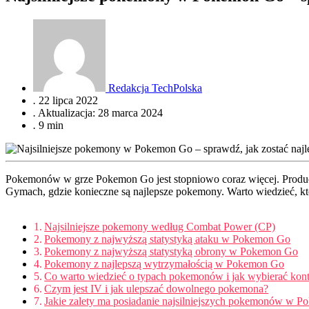
Redakcja TechPolska
.
22 lipca 2022
.
Aktualizacja: 28 marca 2024
.
9 min
Pokemonów w grze Pokemon Go jest stopniowo coraz więcej. Produce
Gymach, gdzie konieczne są najlepsze pokemony. Warto wiedzieć, któ
Najsilniejsze pokemony według Combat Power (CP)
Pokemony z najwyższą statystyką ataku w Pokemon Go
Pokemony z najwyższą statystyką obrony w Pokemon Go
Pokemony z najlepszą wytrzymałością w Pokemon Go
Co warto wiedzieć o typach pokemonów i jak wybierać kon
Czym jest IV i jak ulepszać dowolnego pokemona?
Jakie zalety ma posiadanie najsilniejszych pokemonów w 