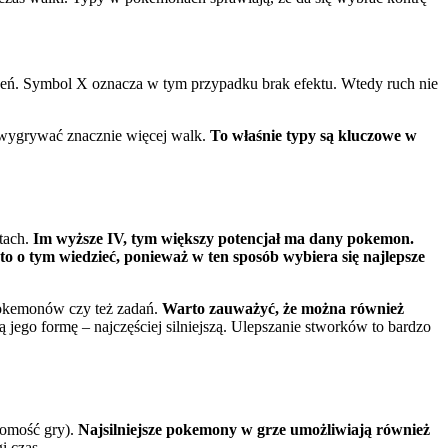
ażeń. Symbol X oznacza w tym przypadku brak efektu. Wtedy ruch nie
z wygrywać znacznie więcej walk.
To właśnie typy są kluczowe w
ntach.
Im wyższe IV, tym większy potencjał ma dany pokemon.
o o tym wiedzieć, ponieważ w ten sposób wybiera się najlepsze
pokemonów czy też zadań.
Warto zauważyć, że można również
ego formę – najczęściej silniejszą. Ulepszanie stworków to bardzo
jomość gry).
Najsilniejsze pokemony w grze umożliwiają również
i czas.