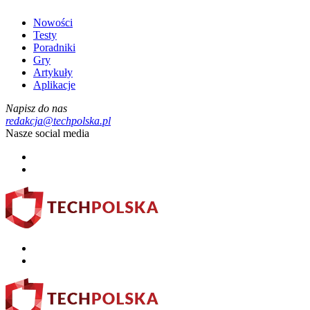
Nowości
Testy
Poradniki
Gry
Artykuły
Aplikacje
Napisz do nas
redakcja@techpolska.pl
Nasze social media