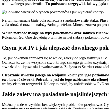
na dowolnego przeciwnika.
To podstawa rozgrywki.
Jak wygląda ta
Na tym schemacie białe pola oznaczają standardową siłę ataku. Plu
zada obrażeń oraz nie nałoży żadnego efektu. Minus oznacza po pros
Warto zwracać uwagę na typy pokemonów oraz samych ruchów
Pokemon Go.
One decydują o tym, że nawet słabszy pokemon pokona 
Czym jest IV i jak ulepszać dowolnego p
To, jak pokemon sprawdzi się w walce, zależy od jego statystyk i I
Oznacza to, że nie wszystkie stworki tego samego gatunku uzyskają
stworki do ulepszania i ewoluowania.
Zużywa to Stardust oraz zdo
Ulepszanie stworka polega na wbijaniu kolejnych jego poziomów
ewoluować stworki. Potrzebne jest do tego uzbieranie określonej
ważny element rozgrywki. Należy to robić, by radzić sobie w PvE or
Jakie zalety ma posiadanie najsilniejsz
Można przede wszystkim bez większych problemów przejmować Gymy 
uczestniczenie w najtrudniejszych raidach.
Dodatkowo bardzo trudn