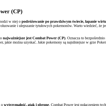
ower (CP)
hodzi w niej o
podróżowanie po prawdziwym świecie, łapanie wirtu
oluowanie i ulepszanie tytułowych pokemonów. Warto wiedzieć, że jedn
ko
najważniejsze jest Combat Power (CP)
. Oznacza to bezpośrednio
, jakie można uzyskać. Jakie pokemony są najsilniejsze w grze Pok
u o
wytrzymałość, atak i obronę
. Combat Power jest połączeniem tyc