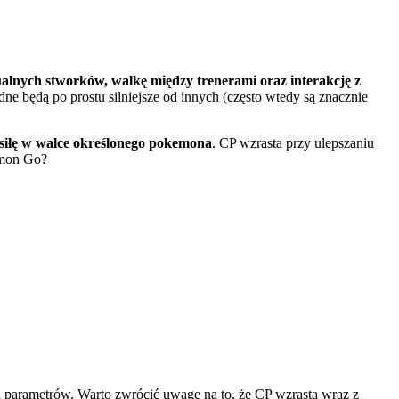
alnych stworków, walkę między trenerami oraz interakcję z
e będą po prostu silniejsze od innych (często wtedy są znacznie
siłę w walce określonego pokemona
. CP wzrasta przy ulepszaniu
emon Go?
h parametrów. Warto zwrócić uwagę na to, że CP wzrasta wraz z