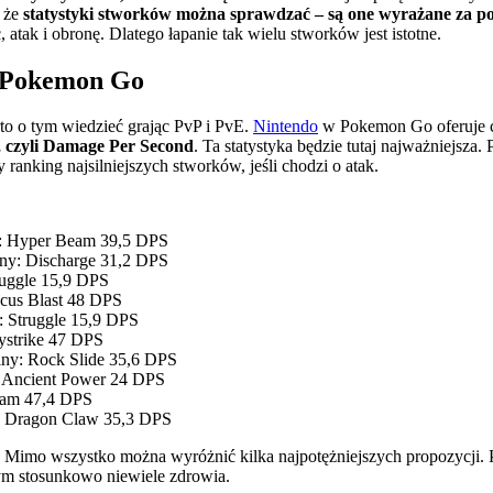
, że
statystyki stworków można sprawdzać – są one wyrażane za p
tak i obronę. Dlatego łapanie tak wielu stworków jest istotne.
w Pokemon Go
to o tym wiedzieć grając PvP i PvE.
Nintendo
w Pokemon Go oferuje c
 czyli Damage Per Second
. Ta statystyka będzie tutaj najważniejsza
ranking najsilniejszych stworków, jeśli chodzi o atak.
ny: Hyper Beam 39,5 DPS
lny: Discharge 31,2 DPS
truggle 15,9 DPS
ocus Blast 48 DPS
y: Struggle 15,9 DPS
systrike 47 DPS
lny: Rock Slide 35,6 DPS
: Ancient Power 24 DPS
Beam 47,4 DPS
y: Dragon Claw 35,3 DPS
 Mimo wszystko można wyróżnić kilka najpotężniejszych propozycji. 
tym stosunkowo niewiele zdrowia.