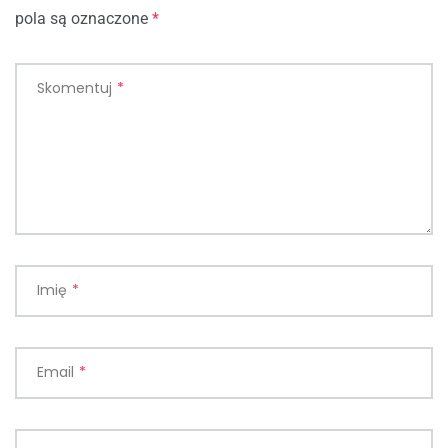
pola są oznaczone
*
Skomentuj
*
Imię
*
Email
*