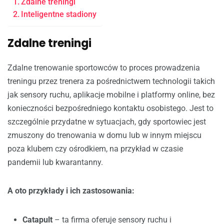
Zdalne treningi
Inteligentne stadiony
Zdalne treningi
Zdalne trenowanie sportowców to proces prowadzenia
treningu przez trenera za pośrednictwem technologii takich
jak sensory ruchu, aplikacje mobilne i platformy online, bez
konieczności bezpośredniego kontaktu osobistego. Jest to
szczególnie przydatne w sytuacjach, gdy sportowiec jest
zmuszony do trenowania w domu lub w innym miejscu
poza klubem czy ośrodkiem, na przykład w czasie
pandemii lub kwarantanny.
A oto przykłady i ich zastosowania:
Catapult
– ta firma oferuje sensory ruchu i