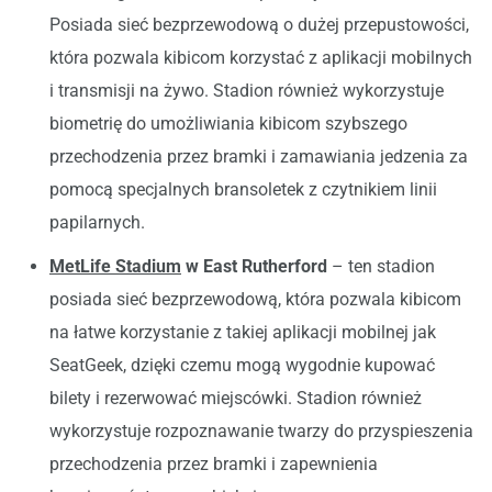
Posiada sieć bezprzewodową o dużej przepustowości,
która pozwala kibicom korzystać z aplikacji mobilnych
i transmisji na żywo. Stadion również wykorzystuje
biometrię do umożliwiania kibicom szybszego
przechodzenia przez bramki i zamawiania jedzenia za
pomocą specjalnych bransoletek z czytnikiem linii
papilarnych.
MetLife Stadium
w East Rutherford
– ten stadion
posiada sieć bezprzewodową, która pozwala kibicom
na łatwe korzystanie z takiej aplikacji mobilnej jak
SeatGeek, dzięki czemu mogą wygodnie kupować
bilety i rezerwować miejscówki. Stadion również
wykorzystuje rozpoznawanie twarzy do przyspieszenia
przechodzenia przez bramki i zapewnienia