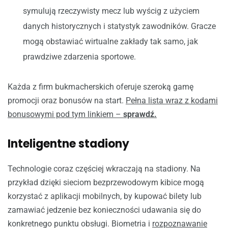
symulują rzeczywisty mecz lub wyścig z użyciem
danych historycznych i statystyk zawodników. Gracze
mogą obstawiać wirtualne zakłady tak samo, jak
prawdziwe zdarzenia sportowe.
Każda z firm bukmacherskich oferuje szeroką gamę
promocji oraz bonusów na start.
Pełna lista wraz z kodami
bonusowymi pod tym linkiem –
sprawdź.
Inteligentne stadiony
Technologie coraz częściej wkraczają na stadiony. Na
przykład dzięki sieciom bezprzewodowym kibice mogą
korzystać z aplikacji mobilnych, by kupować bilety lub
zamawiać jedzenie bez konieczności udawania się do
konkretnego punktu obsługi. Biometria i
rozpoznawanie