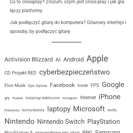
Co to crossplay? Zrozum, czym jest cross-play i jak gra
łączy platformy
Jak podłączyć gitarę do komputera? Gitarowy interfejs i
sposoby, by podłączyć gitarę
Apple
Android
Activision Blizzard
AI
cyberbezpieczeństwo
CD Projekt RED
Google
Facebook
FPS
Elon Musk
fotele
Epic Games
iPhone
Internet
gry
Huawei
hulajnogi elektryczne
Instagram
laptopy
Microsoft
komunikatory
klawiatury
Netflix
Nintendo
Nintendo Switch
PlayStation
Samsung
RPG
przygodowe gry akcji
PlayStation 5