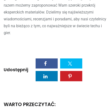
razem możemy zaproponować Wam szeroki przekrój
eksperckich materiałów. Dzielimy się najświeższymi
wiadomościami, recenzjami i poradami, aby nasi czytelnicy
byli na bieżąco z tym, co najważniejsze w świecie techu i
gier.
Udostępnij
WARTO PRZECZYTAĆ: