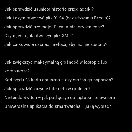
Jak sprawdzić usuniętą historię przeglądarki?
Jak i czym otworzyć plik XLSX (bez używania Excela)?
Jak sprawdzić czy moje IP jest stałe, czy zmienne?
Czym jest i jak otworzyć plik XML?
Jak całkowicie usunąć Firefoxa, aby nic nie zostało?
Jak zwiększyć maksymalną głośność w laptopie lub
komputerze?
Kod błędu 43 karta graficzna – czy można go naprawić?
Jak sprawdzić zużycie Internetu w routerze?
Nintendo Switch – jak podłączyć do laptopa i telewizora
Uniwersalna aplikacja do smartwatcha – jaką wybrać?