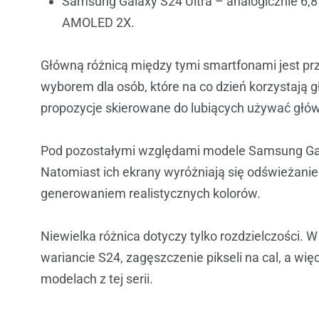
Samsung Galaxy S24 Ultra – analogicznie 6,8
AMOLED 2X.
Główną różnicą między tymi smartfonami jest pr
wyborem dla osób, które na co dzień korzystają g
propozycje skierowane do lubiących używać główn
Pod pozostałymi względami modele Samsung Gala
Natomiast ich ekrany wyróżniają się odświeżan
generowaniem realistycznych kolorów.
Niewielka różnica dotyczy tylko rozdzielczości. 
wariancie S24, zagęszczenie pikseli na cal, a wi
modelach z tej serii.