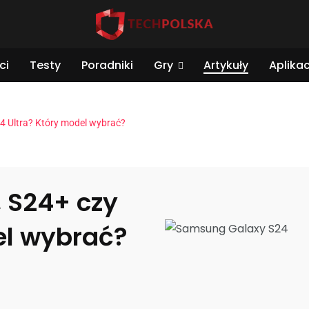
ci
Testy
Poradniki
Gry
Artykuły
Aplikac
4 Ultra? Który model wybrać?
 S24+ czy
el wybrać?