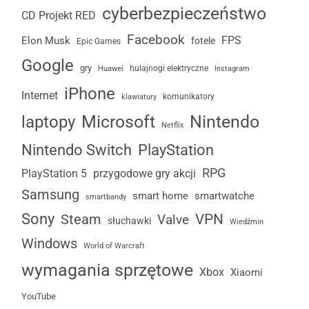
cyberbezpieczeństwo
CD Projekt RED
Facebook
FPS
Elon Musk
fotele
Epic Games
Google
gry
Huawei
hulajnogi elektryczne
Instagram
iPhone
Internet
komunikatory
klawiatury
laptopy
Microsoft
Nintendo
Netflix
Nintendo Switch
PlayStation
RPG
przygodowe gry akcji
PlayStation 5
Samsung
smart home
smartwatche
smartbandy
Sony
VPN
Steam
Valve
słuchawki
Wiedźmin
Windows
World of Warcraft
wymagania sprzętowe
Xbox
Xiaomi
YouTube