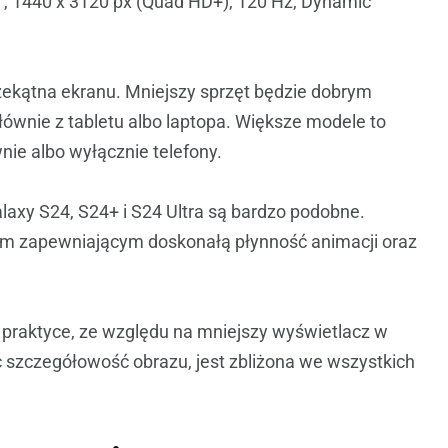
″, 1440 x 3120 px (Quad HD+), 120 Hz, Dynamic
zekątna ekranu. Mniejszy sprzęt będzie dobrym
łównie z tabletu albo laptopa. Większe modele to
ie albo wyłącznie telefony.
xy S24, S24+ i S24 Ultra są bardzo podobne.
iem zapewniającym doskonałą płynność animacji oraz
W praktyce, ze względu na mniejszy wyświetlacz w
ęc szczegółowość obrazu, jest zbliżona we wszystkich