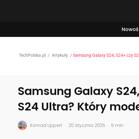
Nowoś
TechPolska.pl
/
Artykuły
/
Samsung Galaxy S24, S24+ czy S2
Samsung Galaxy S24,
S24 Ultra? Który mod
.
.
Konrad Lippert
20 stycznia 2025
5 min