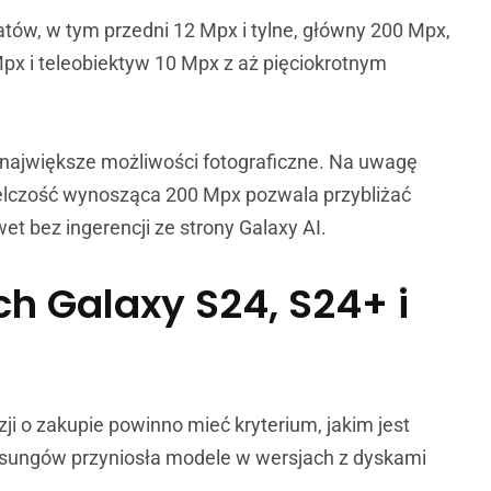
tów, w tym przedni 12 Mpx i tylne, główny 200 Mpx,
px i teleobiektyw 10 Mpx z aż pięciokrotnym
 największe możliwości fotograficzne. Na uwagę
ielczość wynosząca 200 Mpx pozwala przybliżać
t bez ingerencji ze strony Galaxy AI.
 Galaxy S24, S24+ i
 o zakupie powinno mieć kryterium, jakim jest
sungów przyniosła modele w wersjach z dyskami