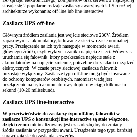
Do sprzętu elektronicznego, komputerów oraz serwerów najczęściej
stosuje się 2 popularne rodzaje zasilaczy awaryjnych UPS o różnej
architekturze wykonania: off-line lub line-interactive.
Zasilacz UPS off-line
Głównym źródłem zasilania jest wejście sieciowe 230V. Źródłem
zapasowym są akumulatory, ładowane z sieci w czasie normalnej
pracy. Przełączenie na ich tryb następuje w momencie awarii
głównego źródła, czyli wykrycia zaniku napięcia z sieci. Wówczas
uruchamia się falownik, który przekształca napięcie stałe z
akumulatorów na napięcie zmienne, potrzebne do zasilania urządzeń
elektrycznych. W czasie pracy sieciowej zasilacza falownik
pozostaje wyłączony. Zasilacze typu off-line mogą być stosowane
do ochrony komputerów osobistych, natomiast wadą jest
przełączenie na tryb akumulatorowy dopiero w ciągu kilkunastu
sekund (10-20 milisekund).
Zasilacz UPS line-interactive
W przeciwieństwie do zasilaczy typu off-line, falowniki w
zasilacze UPS o konstrukcji line-interactive są stale włączone,
dzięki czemu
minimalizowany jest czas niezbędny do zmiany
źródła zasilania w przypadku awarii. Urządzenia tego typu bardziej
sprawdzają się do zasilania serwerów.