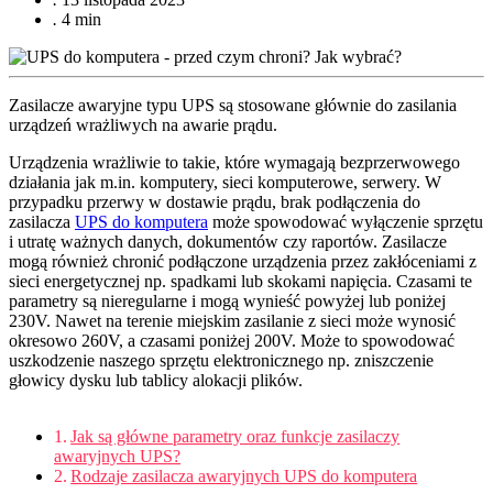
.
4 min
Zasilacze awaryjne typu UPS są stosowane głównie do zasilania
urządzeń wrażliwych na awarie prądu.
Urządzenia wrażliwie to takie, które wymagają bezprzerwowego
działania jak m.in. komputery, sieci komputerowe, serwery. W
przypadku przerwy w dostawie prądu, brak podłączenia do
zasilacza
UPS do komputera
może spowodować wyłączenie sprzętu
i utratę ważnych danych, dokumentów czy raportów. Zasilacze
mogą również chronić podłączone urządzenia przez zakłóceniami z
sieci energetycznej np. spadkami lub skokami napięcia. Czasami te
parametry są nieregularne i mogą wynieść powyżej lub poniżej
230V. Nawet na terenie miejskim zasilanie z sieci może wynosić
okresowo 260V, a czasami poniżej 200V. Może to spowodować
uszkodzenie naszego sprzętu elektronicznego np. zniszczenie
głowicy dysku lub tablicy alokacji plików.
Jak są główne parametry oraz funkcje zasilaczy
awaryjnych UPS?
Rodzaje zasilacza awaryjnych UPS do komputera