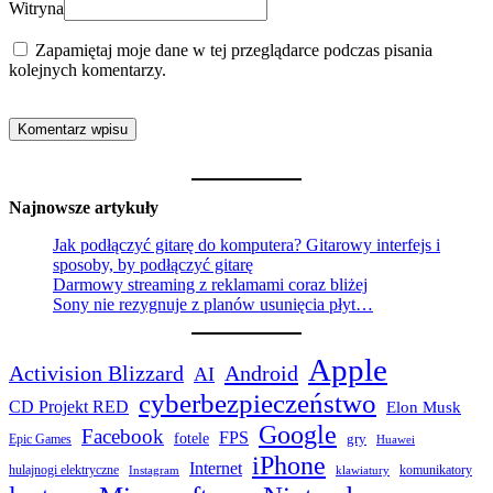
Witryna
Zapamiętaj moje dane w tej przeglądarce podczas pisania
kolejnych komentarzy.
Najnowsze artykuły
Jak podłączyć gitarę do komputera? Gitarowy interfejs i
sposoby, by podłączyć gitarę
Darmowy streaming z reklamami coraz bliżej
Sony nie rezygnuje z planów usunięcia płyt…
Apple
Activision Blizzard
Android
AI
cyberbezpieczeństwo
CD Projekt RED
Elon Musk
Google
Facebook
FPS
fotele
gry
Epic Games
Huawei
iPhone
Internet
hulajnogi elektryczne
komunikatory
Instagram
klawiatury