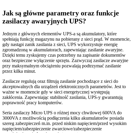
Jak są główne parametry oraz funkcje
zasilaczy awaryjnych UPS?
Jednym z głównych elementów UPS-a są akumulatory, które
spełniają funkcję magazynu na pobierany z sieci prąd. W momencie,
gdy nastąpi zanik zasilania z sieci, UPS wykorzystuje energię
zgromadzoną w akumulatorach, zapewniając zasilanie awaryjne.
Dzięki temu zyskujemy czas potrzebny na zapisanie dokumentów
oraz bezpieczne wyłączenie sprzętu. Zazwyczaj zasilacze awaryjne
przy maksymalnym obciążeniu pozwalają podtrzymać zasilanie
przez kilka minut.
Zasilacze regulują oraz filtrują zasilanie pochodzące z sieci do
akceptowalnych dla urządzeń elektronicznych parametrów. Jest to
ważne w momencie gdy w sieci energetycznej występują
zakłócenia. Zapewniając stabilność zasilania, UPS-y gwarantują
poprawność pracy komputerów.
Seria zasilaczy Micro UPS o różnej mocy chwilowej 600VA do
3000VA z możliwością podłączenia kilku akumulatorów posiada
szereg zabezpieczeń m.in. przed niskim napięciem/przed wysokim
napięciem/zabezpieczenie zwarciowe/zabezpieczenie