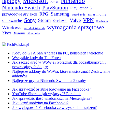
laptopy
Microsoft
Nintendo
Netflix
Nintendo Switch
PlayStation
PlayStation 5
Samsung
RPG
przygodowe gry akcji
smart home
smartbandy
Sony
VPN
Steam
Valve
smartwatche
słuchawki
Wiedźmin
wymagania sprzętowe
Windows
World of Warcraft
Xbox
Xiaomi
YouTube
Kody do GTA San Andreas na PC, konsolach i telefonie
Wszystkie kody do The Forest
Jak zacząć grać w WoW-a? Poradnik dla początkujących i
powracających do gry
Najlepsze addony do WoWa, które musisz znać! Zestawienie
addonów
Najlepsze gry na Nintendo Switch na 2 osoby
Jak sprawdzić ostatnie logowanie na Facebooka?
YouTube Shorts – jak wyłączyć? Poradnik
Jak sprawdzić ilość wiadomości na Messengerze?
Jak ukryć urodziny na Facebooku?
Jak wylogować Facebooka ze wszystkich urządzeń?