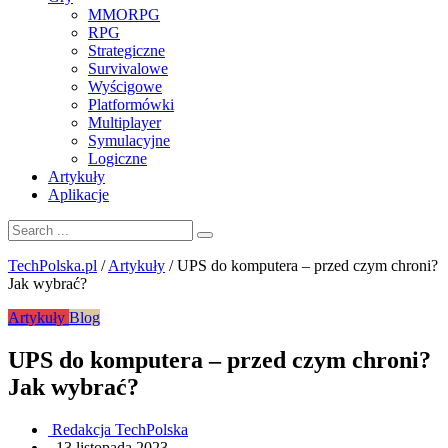
MMORPG
RPG
Strategiczne
Survivalowe
Wyścigowe
Platformówki
Multiplayer
Symulacyjne
Logiczne
Artykuły
Aplikacje
TechPolska.pl
/
Artykuły
/
UPS do komputera – przed czym chroni?
Jak wybrać?
Artykuły
Blog
UPS do komputera – przed czym chroni?
Jak wybrać?
Redakcja TechPolska
.
13 listopada 2023