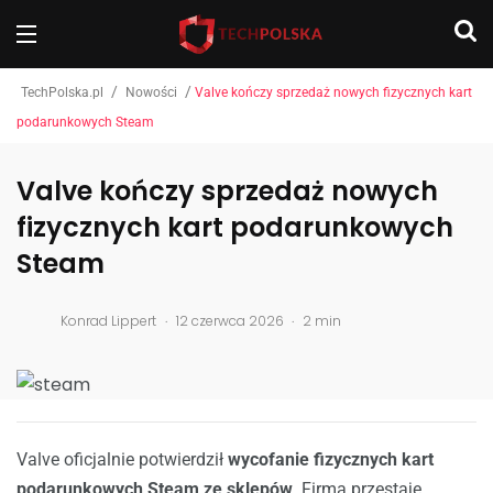
/
/
TechPolska.pl
Nowości
Valve kończy sprzedaż nowych fizycznych kart
podarunkowych Steam
Valve kończy sprzedaż nowych
fizycznych kart podarunkowych
Steam
.
.
Konrad Lippert
12 czerwca 2026
2 min
Valve oficjalnie potwierdził
wycofanie fizycznych kart
podarunkowych Steam ze sklepów
. Firma przestaje