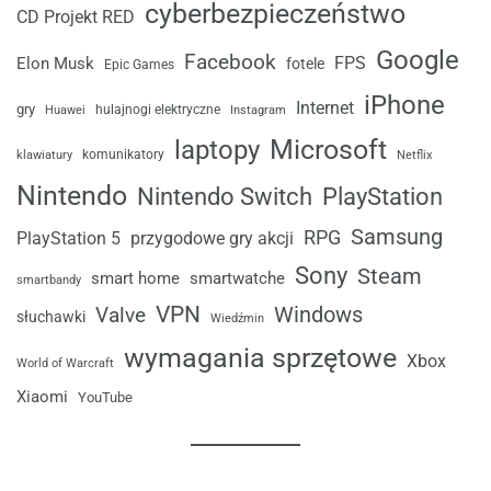
cyberbezpieczeństwo
CD Projekt RED
Google
Facebook
FPS
Elon Musk
fotele
Epic Games
iPhone
Internet
gry
Huawei
hulajnogi elektryczne
Instagram
laptopy
Microsoft
komunikatory
klawiatury
Netflix
Nintendo
Nintendo Switch
PlayStation
Samsung
RPG
przygodowe gry akcji
PlayStation 5
Sony
Steam
smart home
smartwatche
smartbandy
VPN
Windows
Valve
słuchawki
Wiedźmin
wymagania sprzętowe
Xbox
World of Warcraft
Xiaomi
YouTube