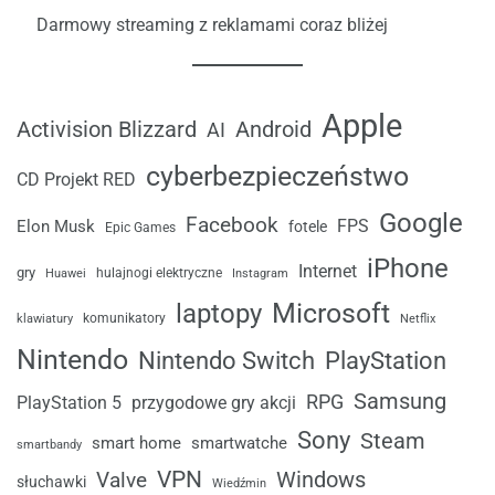
Darmowy streaming z reklamami coraz bliżej
Apple
Android
Activision Blizzard
AI
cyberbezpieczeństwo
CD Projekt RED
Google
Facebook
FPS
Elon Musk
fotele
Epic Games
iPhone
Internet
gry
Huawei
hulajnogi elektryczne
Instagram
laptopy
Microsoft
komunikatory
klawiatury
Netflix
Nintendo
Nintendo Switch
PlayStation
Samsung
RPG
przygodowe gry akcji
PlayStation 5
Sony
Steam
smart home
smartwatche
smartbandy
VPN
Windows
Valve
słuchawki
Wiedźmin