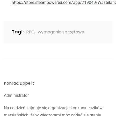
https://store.steampowered.com/app/719040/Wastelan
Tagi:
RPG
,
wymagania sprzętowe
Konrad Lippert
Administrator
Na co dzień zajmuję się organizacją konkursu łazików
marsjańskich, żeby wieczorami móc oddać się graniu.