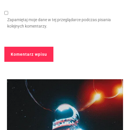
Zapamiętaj moje dane w tej przeglądarce podczas pisania
kolejnych komentarzy.