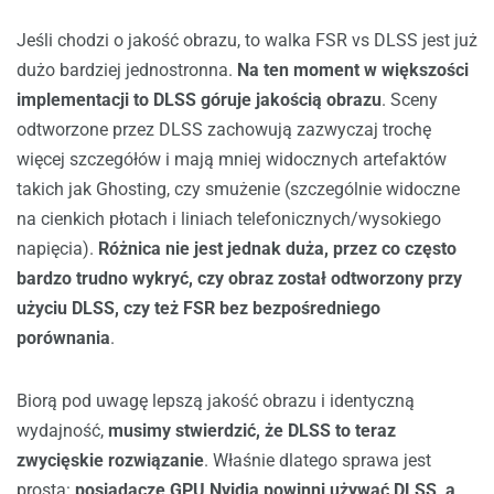
Jeśli chodzi o jakość obrazu, to walka FSR vs DLSS jest już
dużo bardziej jednostronna.
Na ten moment w większości
implementacji to DLSS góruje jakością obrazu
. Sceny
odtworzone przez DLSS zachowują zazwyczaj trochę
więcej szczegółów i mają mniej widocznych artefaktów
takich jak Ghosting, czy smużenie (szczególnie widoczne
na cienkich płotach i liniach telefonicznych/wysokiego
napięcia).
Różnica nie jest jednak duża, przez co często
bardzo trudno wykryć, czy obraz został odtworzony przy
użyciu DLSS, czy też FSR bez bezpośredniego
porównania
.
Biorą pod uwagę lepszą jakość obrazu i identyczną
wydajność,
musimy stwierdzić, że DLSS to teraz
zwycięskie rozwiązanie
. Właśnie dlatego sprawa jest
prosta:
posiadacze GPU Nvidia powinni używać DLSS, a