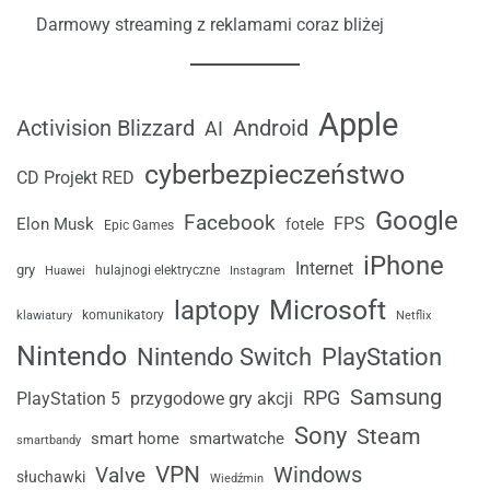
Darmowy streaming z reklamami coraz bliżej
Apple
Android
Activision Blizzard
AI
cyberbezpieczeństwo
CD Projekt RED
Google
Facebook
FPS
Elon Musk
fotele
Epic Games
iPhone
Internet
gry
Huawei
hulajnogi elektryczne
Instagram
laptopy
Microsoft
komunikatory
klawiatury
Netflix
Nintendo
Nintendo Switch
PlayStation
Samsung
RPG
przygodowe gry akcji
PlayStation 5
Sony
Steam
smart home
smartwatche
smartbandy
VPN
Windows
Valve
słuchawki
Wiedźmin