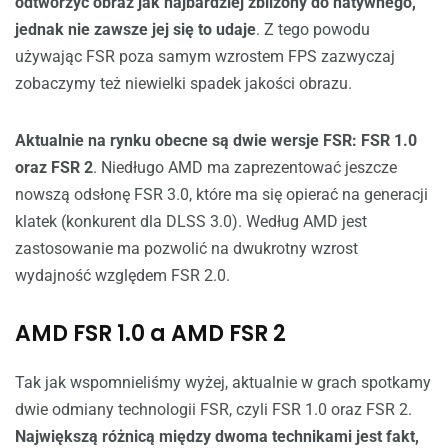
odtworzyć obraz jak najbardziej zbliżony do natywnego,
jednak nie zawsze jej się to udaje
. Z tego powodu
używając FSR poza samym wzrostem FPS zazwyczaj
zobaczymy też niewielki spadek jakości obrazu.
Aktualnie na rynku obecne są dwie wersje FSR: FSR 1.0
oraz FSR 2
. Niedługo AMD ma zaprezentować jeszcze
nowszą odsłonę FSR 3.0, które ma się opierać na generacji
klatek (konkurent dla DLSS 3.0). Według AMD jest
zastosowanie ma pozwolić na dwukrotny wzrost
wydajność względem FSR 2.0.
AMD FSR 1.0 a AMD FSR 2
Tak jak wspomnieliśmy wyżej, aktualnie w grach spotkamy
dwie odmiany technologii FSR, czyli FSR 1.0 oraz FSR 2.
Największą różnicą między dwoma technikami jest fakt,