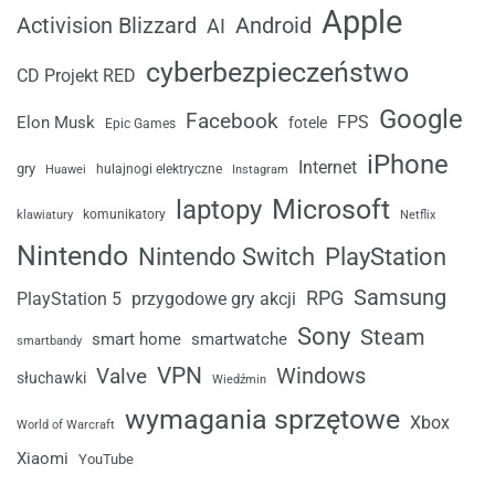
Apple
Android
Activision Blizzard
AI
cyberbezpieczeństwo
CD Projekt RED
Google
Facebook
FPS
Elon Musk
fotele
Epic Games
iPhone
Internet
gry
Huawei
hulajnogi elektryczne
Instagram
laptopy
Microsoft
komunikatory
klawiatury
Netflix
Nintendo
Nintendo Switch
PlayStation
Samsung
RPG
przygodowe gry akcji
PlayStation 5
Sony
Steam
smart home
smartwatche
smartbandy
VPN
Windows
Valve
słuchawki
Wiedźmin
wymagania sprzętowe
Xbox
World of Warcraft
Xiaomi
YouTube