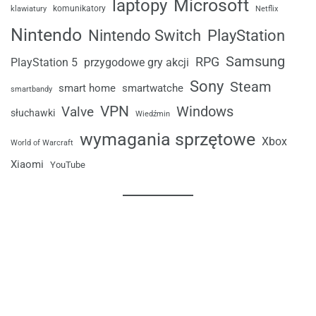
laptopy
Microsoft
komunikatory
klawiatury
Netflix
Nintendo
Nintendo Switch
PlayStation
Samsung
RPG
przygodowe gry akcji
PlayStation 5
Sony
Steam
smart home
smartwatche
smartbandy
VPN
Windows
Valve
słuchawki
Wiedźmin
wymagania sprzętowe
Xbox
World of Warcraft
Xiaomi
YouTube