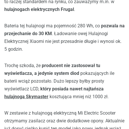
to raczej standardem na rynku, co zauważymy m.in. w
hulajnogach elektrycznych Frugal
.
Bateria tej hulajnogi ma pojemność 280 Wh, co
pozwala na
przejechanie do 30 KM
. Ładowanie owej Hulajnogi
Elektrycznej Xiaomi nie jest przesadnie długie i wynosi ok.
5 godzin.
Trochę szkoda, że
producent nie zastosował tu
wyświetlacza, a jedynie system diod
pokazujących ile
baterii wciąż pozostało. Dużo lepszy byłby prosty
wyświetlacz LCD,
który posiada nawet najtańsza
hulajnoga Skymaster
kosztująca mniej niż 1000 zł.
W zestawie z hulajnogą elektryczną Mi Electric Scooter
otrzymamy zasilacz oraz dwie dodatkowe opony. Aktualnie
już dosyć ciężko kupić ten model jako nowy, jednak wciąż