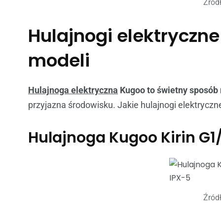
Źród
Hulajnogi elektryczn
modeli
Hulajnoga elektryczna
Kugoo to świetny sposób 
przyjazna środowisku. Jakie hulajnogi elektrycz
Hulajnoga Kugoo Kirin G1
Źród