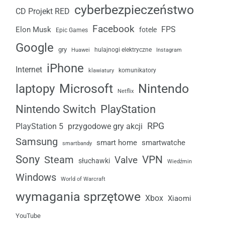
cyberbezpieczeństwo
CD Projekt RED
Facebook
FPS
Elon Musk
fotele
Epic Games
Google
gry
Huawei
hulajnogi elektryczne
Instagram
iPhone
Internet
komunikatory
klawiatury
laptopy
Microsoft
Nintendo
Netflix
Nintendo Switch
PlayStation
RPG
przygodowe gry akcji
PlayStation 5
Samsung
smart home
smartwatche
smartbandy
Sony
VPN
Steam
Valve
słuchawki
Wiedźmin
Windows
World of Warcraft
wymagania sprzętowe
Xbox
Xiaomi
YouTube