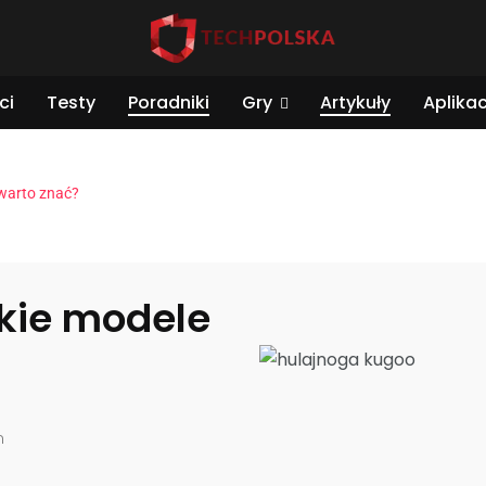
ci
Testy
Poradniki
Gry
Artykuły
Aplikac
warto znać?
kie modele
n