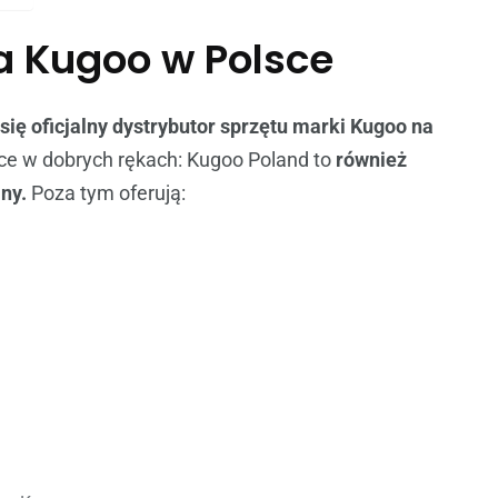
a Kugoo w Polsce
ię oficjalny dystrybutor sprzętu marki Kugoo na
sce w dobrych rękach: Kugoo Poland to
również
jny.
Poza tym oferują: