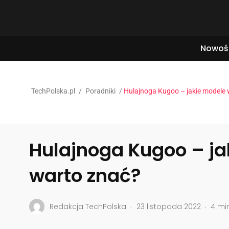
Nowoś
TechPolska.pl
/
Poradniki
/
Hulajnoga Kugoo – jakie modele 
Hulajnoga Kugoo – ja
warto znać?
.
.
Redakcja TechPolska
23 listopada 2022
4 mi