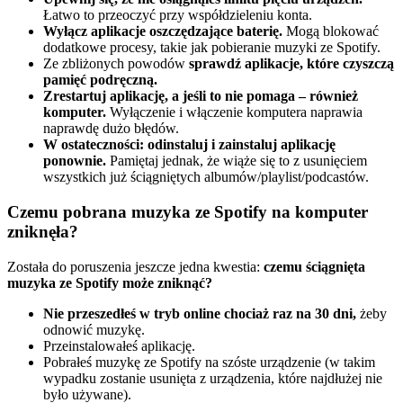
Łatwo to przeoczyć przy współdzieleniu konta.
Wyłącz aplikacje oszczędzające baterię.
Mogą blokować
dodatkowe procesy, takie jak pobieranie muzyki ze Spotify.
Ze zbliżonych powodów
sprawdź aplikacje, które czyszczą
pamięć podręczną.
Zrestartuj aplikację, a jeśli to nie pomaga – również
komputer.
Wyłączenie i włączenie komputera naprawia
naprawdę dużo błędów.
W ostateczności: odinstaluj i zainstaluj aplikację
ponownie.
Pamiętaj jednak, że wiąże się to z usunięciem
wszystkich już ściągniętych albumów/playlist/podcastów.
Czemu pobrana muzyka ze Spotify na komputer
zniknęła?
Została do poruszenia jeszcze jedna kwestia:
czemu ściągnięta
muzyka ze Spotify może zniknąć?
Nie przeszedłeś w tryb online chociaż raz na 30 dni,
żeby
odnowić muzykę.
Przeinstalowałeś aplikację.
Pobrałeś muzykę ze Spotify na szóste urządzenie (w takim
wypadku zostanie usunięta z urządzenia, które najdłużej nie
było używane).