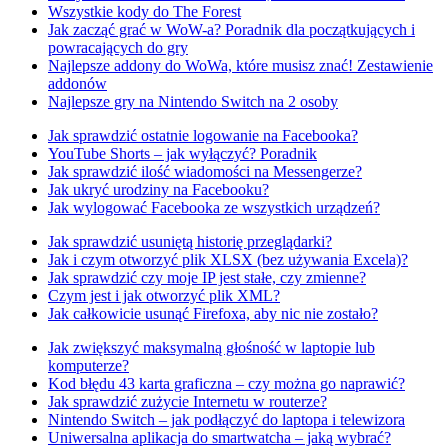
Wszystkie kody do The Forest
Jak zacząć grać w WoW-a? Poradnik dla początkujących i
powracających do gry
Najlepsze addony do WoWa, które musisz znać! Zestawienie
addonów
Najlepsze gry na Nintendo Switch na 2 osoby
Jak sprawdzić ostatnie logowanie na Facebooka?
YouTube Shorts – jak wyłączyć? Poradnik
Jak sprawdzić ilość wiadomości na Messengerze?
Jak ukryć urodziny na Facebooku?
Jak wylogować Facebooka ze wszystkich urządzeń?
Jak sprawdzić usuniętą historię przeglądarki?
Jak i czym otworzyć plik XLSX (bez używania Excela)?
Jak sprawdzić czy moje IP jest stałe, czy zmienne?
Czym jest i jak otworzyć plik XML?
Jak całkowicie usunąć Firefoxa, aby nic nie zostało?
Jak zwiększyć maksymalną głośność w laptopie lub
komputerze?
Kod błędu 43 karta graficzna – czy można go naprawić?
Jak sprawdzić zużycie Internetu w routerze?
Nintendo Switch – jak podłączyć do laptopa i telewizora
Uniwersalna aplikacja do smartwatcha – jaką wybrać?