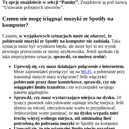
Tę opcję znajdziecie w sekcji “Pamięć”.
Znajdziecie ją pod nazwą
“Usuwanie pobranych utworów”.
Czemu nie mogę ściągnąć muzyki ze Spotify na
komputer?
Czasem,
w wyjątkowych sytuacjach może się zdarzyć, że
pobieranie muzyki ze Spotify na komputer nie zadziała.
Taka
sytuacja może być wynikiem błędu, ale może być to też wynik
pewnego przeoczenia ze strony użytkownika. Jeżeli spotkała cię
taka nieprzyjemna sytuacja,
sprawdź, co możesz zrobić:
Upewnij się, czy masz działające połączenie z internetem.
Może zapomniałeś przełączyć się na
Wi-Fi
, a pobieranie przy
transmisji danych masz wyłączone? Jeśli włączyłeś
pobieranie przez dane komórkowe,
sprawdź, czy nie
osiągnąłeś limitu transferu
i nie wyczerpałeś swojego
pakietu gigabajtów.
Sprawdź, czy masz wystarczająco miejsca na dysku.
10
tysięcy piosenek zdecydowanie zajmuje trochę miejsca. Jeśli
idziesz na rekord, zdecydowanie warto to przypilnować.
Jednocześnie warto pamiętać, że
na dysku wypada mieć
trochę więcej wolnego miejsca, niż minimalną ilość
potrzebną do pobrania muzyki
ze Spotify na komputer.
Upewnij się, że nie osiągnąłeś limitu pięciu urządzeń.