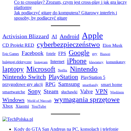
Co to crossplay? Zrozum, czym jest cross-play i jak gra łączy
platformy
Jak podłączyć gitarę do komputera? Gitarowy interfejs i
sposoby, by podłączyć gitarę
Apple
Activision Blizzard
Android
AI
cyberbezpieczeństwo
CD Projekt RED
Elon Musk
Google
Facebook
FPS
fotele
gry
Epic Games
Huawei
iPhone
Internet
hulajnogi elektryczne
komunikatory
Instagram
klawiatury
laptopy
Microsoft
Nintendo
Netflix
Nintendo Switch
PlayStation
PlayStation 5
Samsung
RPG
przygodowe gry akcji
smart home
smartbandy
Sony
VPN
Steam
Valve
smartwatche
słuchawki
Wiedźmin
wymagania sprzętowe
Windows
World of Warcraft
Xbox
Xiaomi
YouTube
Kody do GTA San Andreas na PC, konsolach i telefonie