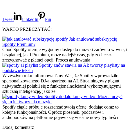
Tweet
LinkedIn
Pin
WARTO PRZECZYTAĆ:
Jak anulować subskrypcję
Spotify Premium?
Choć Spotify oferuje wygodny dostęp do muzyki zarówno w wersji
bezpłatnej, jak i Premium, może nadejść czas, gdy zechcesz
zrezygnować z płatnej opcji. Proces anulowania
Spotify znów stawia na AI: tworzy playlisty na
podstawie tekstu
W zeszłym roku informowaliśmy Was, że Spotify wprowadziło
spersonalizowanego DJ-a opartego na AI. Streamingowy gigant
najwyraźniej polubił się z funkcjonalnościami wykorzystującymi
sztuczną inteligencję, jako że
Spotify dodało kursy wideo! Można uczyć
się m.in. tworzenia muzyki
Spotify ciągle próbuje rozszerzać swoją ofertę, dodając coraz to
kolejne funkcjonalności. Oprócz piosenek, podcastów i
audiobooków na platformie pojawił się właśnie nowy typ treści —
Dodaj komentarz