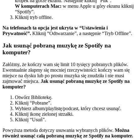
kropek na górze ekranu. Następnie kliknij “Plik”.
W komputerach Mac:
w menu Apple u góry ekranu kliknij
“Spotify”.
Kliknij tryb offline.
Na telefonach ta opcja jest ukryta w “Ustawienia i
Prywatność”.
Kliknij “Odtwarzanie”, a następnie “Tryb Offline”.
Jak usunąć pobraną muzykę ze Spotify na
komputer?
Załóżmy, że kończy wam się limit 10 tysięcy pobranych plików.
Ewentualnie złapmy się mocniej rzeczywistości: kończy wam się
miejsce na dysku lub po prostu muzyka się znudziła i nie musi
zajmować miejsca.
Jak usunąć pobraną muzykę ze Spotify na
komputer?
Otwórz Bibliotekę.
Kliknij “Pobrane”.
Wybierz album/playlistę/podcast, który chcesz usunąć.
Kliknij ikonę zielonej strzałki.
Kliknij “Usuń”.
Powyższa metoda dotyczy usuwania wybranych plików.
Można
również usunąć całą pobraną muzykę ze Spotify na komputer.