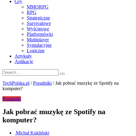
Gry
MMORPG
RPG
Strategiczne
Survivalowe
Wyścigowe
Platformówki
Multiplayer
Symulacyjne
Logiczne
Artykuły
Aplikacje
TechPolska.pl
/
Poradniki
/
Jak pobrać muzykę ze Spotify na
komputer?
Poradniki
Jak pobrać muzykę ze Spotify na
komputer?
Michał Kukliński