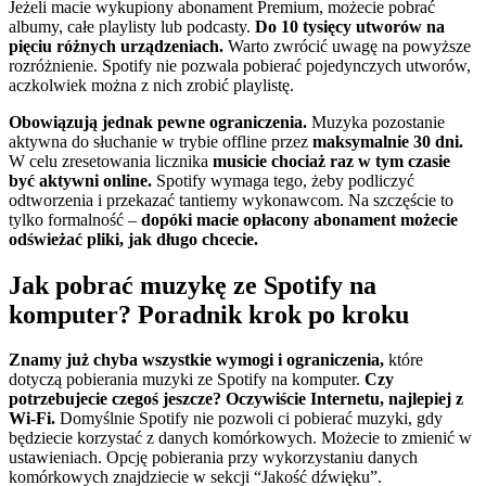
Jeżeli macie wykupiony abonament Premium, możecie pobrać
albumy, całe playlisty lub podcasty.
Do 10 tysięcy utworów na
pięciu różnych urządzeniach.
Warto zwrócić uwagę na powyższe
rozróżnienie. Spotify nie pozwala pobierać pojedynczych utworów,
aczkolwiek można z nich zrobić playlistę.
Obowiązują jednak pewne ograniczenia.
Muzyka pozostanie
aktywna do słuchanie w trybie offline przez
maksymalnie 30 dni.
W celu zresetowania licznika
musicie chociaż raz w tym czasie
być aktywni online.
Spotify wymaga tego, żeby podliczyć
odtworzenia i przekazać tantiemy wykonawcom. Na szczęście to
tylko formalność –
dopóki macie opłacony abonament możecie
odświeżać pliki, jak długo chcecie.
Jak pobrać muzykę ze Spotify na
komputer? Poradnik krok po kroku
Znamy już chyba wszystkie wymogi i ograniczenia,
które
dotyczą pobierania muzyki ze Spotify na komputer.
Czy
potrzebujecie czegoś jeszcze? Oczywiście Internetu, najlepiej z
Wi-Fi.
Domyślnie Spotify nie pozwoli ci pobierać muzyki, gdy
będziecie korzystać z danych komórkowych. Możecie to zmienić w
ustawieniach. Opcję pobierania przy wykorzystaniu danych
komórkowych znajdziecie w sekcji “Jakość dźwięku”.