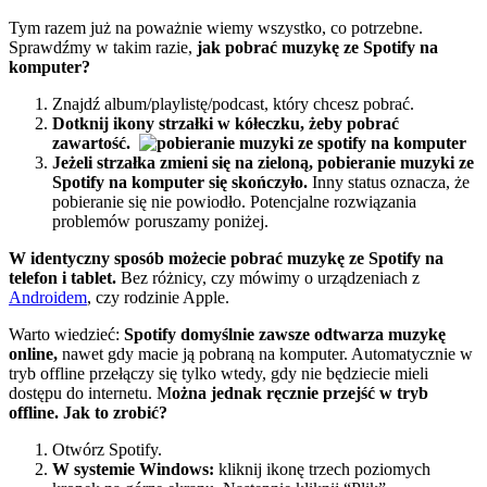
Tym razem już na poważnie wiemy wszystko, co potrzebne.
Sprawdźmy w takim razie,
jak pobrać muzykę ze Spotify na
komputer?
Znajdź album/playlistę/podcast, który chcesz pobrać.
Dotknij ikony strzałki w kółeczku, żeby pobrać
zawartość.
Jeżeli strzałka zmieni się na zieloną, pobieranie muzyki ze
Spotify na komputer się skończyło.
Inny status oznacza, że
pobieranie się nie powiodło. Potencjalne rozwiązania
problemów poruszamy poniżej.
W identyczny sposób możecie pobrać muzykę ze Spotify na
telefon i tablet.
Bez różnicy, czy mówimy o urządzeniach z
Androidem
, czy rodzinie Apple.
Warto wiedzieć:
Spotify domyślnie zawsze odtwarza muzykę
online,
nawet gdy macie ją pobraną na komputer. Automatycznie w
tryb offline przełączy się tylko wtedy, gdy nie będziecie mieli
dostępu do internetu. M
ożna jednak ręcznie przejść w tryb
offline. Jak to zrobić?
Otwórz Spotify.
W systemie Windows:
kliknij ikonę trzech poziomych