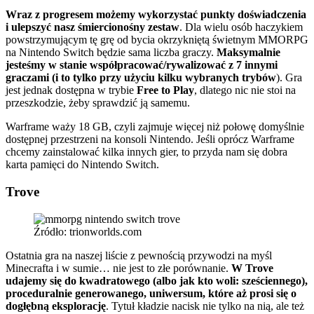
Wraz z progresem możemy wykorzystać punkty doświadczenia
i ulepszyć nasz śmiercionośny zestaw
. Dla wielu osób haczykiem
powstrzymującym tę grę od bycia okrzykniętą świetnym MMORPG
na Nintendo Switch będzie sama liczba graczy.
Maksymalnie
jesteśmy w stanie współpracować/rywalizować z 7 innymi
graczami (i to tylko przy użyciu kilku wybranych trybów
). Gra
jest jednak dostępna w trybie
Free to Play
, dlatego nic nie stoi na
przeszkodzie, żeby sprawdzić ją samemu.
Warframe waży 18 GB, czyli zajmuje więcej niż połowę domyślnie
dostępnej przestrzeni na konsoli Nintendo. Jeśli oprócz Warframe
chcemy zainstalować kilka innych gier, to przyda nam się dobra
karta pamięci do Nintendo Switch.
Trove
Źródło: trionworlds.com
Ostatnia gra na naszej liście z pewnością przywodzi na myśl
Minecrafta i w sumie… nie jest to złe porównanie.
W Trove
udajemy się do kwadratowego (albo jak kto woli: sześciennego),
proceduralnie generowanego, uniwersum, które aż prosi się o
dogłębną eksplorację
. Tytuł kładzie nacisk nie tylko na nią, ale też