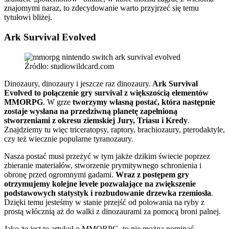
znajomymi naraz, to zdecydowanie warto przyjrzeć się temu
tytułowi bliżej.
Ark Survival Evolved
Źródło: studiowildcard.com
Dinozaury, dinozaury i jeszcze raz dinozaury.
Ark Survival
Evolved to połączenie gry survival z większością elementów
MMORPG
. W grze
tworzymy własną postać, która następnie
zostaje wysłana na przedziwną planetę zapełnioną
stworzeniami z okresu ziemskiej Jury, Triasu i Kredy
.
Znajdziemy tu więc triceratopsy, raptory, brachiozaury, pterodaktyle,
czy też wiecznie popularne tyranozaury.
Nasza postać musi przeżyć w tym jakże dzikim świecie poprzez
zbieranie materiałów, stworzenie prymitywnego schronienia i
obronę przed ogromnymi gadami.
Wraz z postępem gry
otrzymujemy kolejne levele pozwalające na zwiększenie
podstawowych statystyk i rozbudowanie drzewka rzemiosła
.
Dzięki temu jesteśmy w stanie przejść od polowania na ryby z
prostą włócznią aż do walki z dinozaurami za pomocą broni palnej.
Jako że jest to artykuł o MMORPG, to nie można pominąć