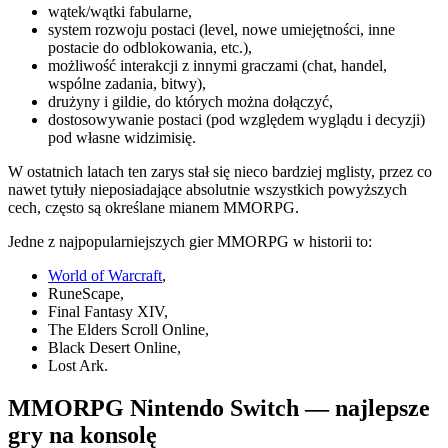
wątek/wątki fabularne,
system rozwoju postaci (level, nowe umiejętności, inne
postacie do odblokowania, etc.),
możliwość interakcji z innymi graczami (chat, handel,
wspólne zadania, bitwy),
drużyny i gildie, do których można dołączyć,
dostosowywanie postaci (pod względem wyglądu i decyzji)
pod własne widzimisię.
W ostatnich latach ten zarys stał się nieco bardziej mglisty, przez co
nawet tytuły nieposiadające absolutnie wszystkich powyższych
cech, często są określane mianem MMORPG.
Jedne z najpopularniejszych gier MMORPG w historii to:
World of Warcraft
,
RuneScape,
Final Fantasy XIV,
The Elders Scroll Online,
Black Desert Online,
Lost Ark.
MMORPG Nintendo Switch — najlepsze
gry na konsolę