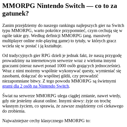
MMORPG Nintendo Switch — co to za
gatunek?
Zanim przejdziemy do naszego rankingu najlepszych gier na Switch
typu MMORPG, warto pokrótce przypomnieć, czym cechują się w
ogóle takie gry. Według definicji MMORPG (ang. massively
multiplayer online role-playing game) to tytuły, w których gracz
wciela się w postać i ją kształtuje.
Od tradycyjnych gier RPG dzieli je jednak fakt, że naszą przygodę
prowadzimy na internetowym serwerze wraz z wieloma innymi
graczami (nieraz nawet ponad 1000 osób grających jednocześnie).
Wraz z nimi możemy wspólnie wykonywać questy, wymieniać się
zasobami, dołączać do wspólnej gildii, czy prowadzić
niezapomniane bitwy. Z tego powodu MMORPG są świetnymi
grami dla 2 osób na Nintendo Switch
.
Świat na serwerze MMORPG ulega ciągłej zmianie, nawet wtedy,
gdy nie jesteśmy akurat online. Innymi słowy: żyje on trochę
własnym życiem, co sprawia, że zawsze znajdziemy coś ciekawego
do zrobienia.
Najważniejsze cechy klasycznego MMORPG to: