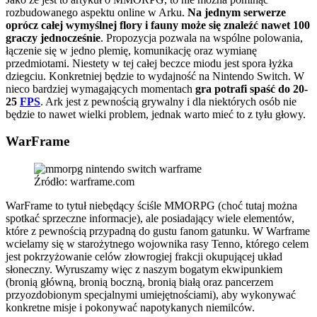
rozbudowanego aspektu online w Arku.
Na jednym serwerze
oprócz całej wymyślnej flory i fauny może się znaleźć nawet 100
graczy jednocześnie
. Propozycja pozwala na wspólne polowania,
łączenie się w jedno plemię, komunikację oraz wymianę
przedmiotami. Niestety w tej całej beczce miodu jest spora łyżka
dziegciu. Konkretniej będzie to wydajność na Nintendo Switch. W
nieco bardziej wymagających momentach
gra potrafi spaść do 20-
25
FPS
. Ark jest z pewnością grywalny i dla niektórych osób nie
będzie to nawet wielki problem, jednak warto mieć to z tyłu głowy.
WarFrame
Źródło: warframe.com
WarFrame to tytuł niebędący ściśle MMORPG (choć tutaj można
spotkać sprzeczne informacje), ale posiadający wiele elementów,
które z pewnością przypadną do gustu fanom gatunku. W Warframe
wcielamy się w starożytnego wojownika rasy Tenno, którego celem
jest pokrzyżowanie celów złowrogiej frakcji okupującej układ
słoneczny. Wyruszamy więc z naszym bogatym ekwipunkiem
(bronią główną, bronią boczną, bronią białą oraz pancerzem
przyozdobionym specjalnymi umiejętnościami), aby wykonywać
konkretne misje i pokonywać napotykanych niemilców.