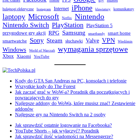
fotele
gry
Epic Games
Huawei
iPhone
Internet
hulajnogi elektryczne
komunikatory
Instagram
klawiatury
laptopy
Microsoft
Nintendo
Netflix
Nintendo Switch
PlayStation
PlayStation 5
Samsung
RPG
przygodowe gry akcji
smart home
smartbandy
Sony
VPN
Steam
Valve
smartwatche
słuchawki
Wiedźmin
wymagania sprzętowe
Windows
World of Warcraft
Xbox
Xiaomi
YouTube
Kody do GTA San Andreas na PC, konsolach i telefonie
Wszystkie kody do The Forest
Jak zacząć grać w WoW-a? Poradnik dla początkujących i
powracających do gry
Najlepsze addony do WoWa, które musisz znać! Zestawienie
addonów
Najlepsze gry na Nintendo Switch na 2 osoby
Jak sprawdzić ostatnie logowanie na Facebooka?
YouTube Shorts – jak wyłączyć? Poradnik
Jak sprawdzić ilość wiadomości na Messengerze?