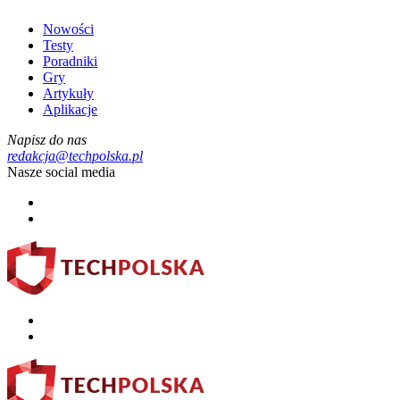
Nowości
Testy
Poradniki
Gry
Artykuły
Aplikacje
Napisz do nas
redakcja@techpolska.pl
Nasze social media