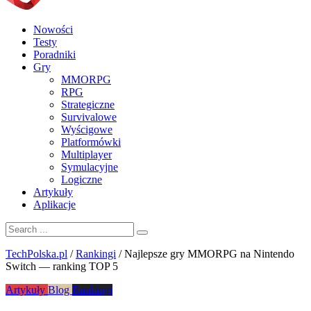
Nowości
Testy
Poradniki
Gry
MMORPG
RPG
Strategiczne
Survivalowe
Wyścigowe
Platformówki
Multiplayer
Symulacyjne
Logiczne
Artykuły
Aplikacje
TechPolska.pl
/
Rankingi
/
Najlepsze gry MMORPG na Nintendo
Switch — ranking TOP 5
Artykuły
Blog
Rankingi