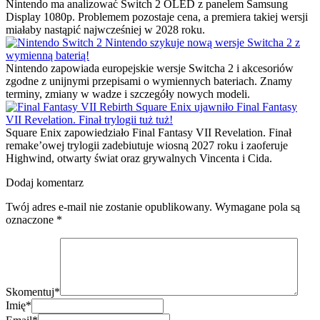
Nintendo ma analizować Switch 2 OLED z panelem Samsung
Display 1080p. Problemem pozostaje cena, a premiera takiej wersji
miałaby nastąpić najwcześniej w 2028 roku.
Nintendo szykuje nową wersje Switcha 2 z
wymienną baterią!
Nintendo zapowiada europejskie wersje Switcha 2 i akcesoriów
zgodne z unijnymi przepisami o wymiennych bateriach. Znamy
terminy, zmiany w wadze i szczegóły nowych modeli.
Square Enix ujawniło Final Fantasy
VII Revelation. Finał trylogii tuż tuż!
Square Enix zapowiedziało Final Fantasy VII Revelation. Finał
remake’owej trylogii zadebiutuje wiosną 2027 roku i zaoferuje
Highwind, otwarty świat oraz grywalnych Vincenta i Cida.
Dodaj komentarz
Twój adres e-mail nie zostanie opublikowany.
Wymagane pola są
oznaczone
*
Skomentuj
*
Imię
*