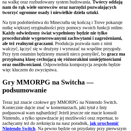
na walkę oraz rozbudowany system budowania.
Twórcy oddają
nam do rąk wiele surowców oraz narzędzi pozwalających
tworzyć ogromne osady i niewielkie dzieła sztuki
.
Na tym podobieństwa do Minecrafta się kończą i Trove pokazuje
nutkę większej oryginalności przy pomocy swoich funkcji online.
Każdy odwiedzony świat wypełniony będzie nie tylko
proceduralnie wygenerowanymi zachwytami i zagrożeniami,
ale też realnymi graczami
. Produkcja pozwala nam z nimi
walczyć, łączyć się w drużyny i wyruszać na wspólne przygody.
Przy tym ostatnim będziemy musieli nieco pomyśleć, bo
gracz ma
przypisaną klasę cechującą się różnorakimi umiejętnościami
oraz możliwościami
. Odpowiednia kompozycja zespołu będzie
więc kluczem do zwycięstwa.
Gry MMORPG na Switcha —
podsumowanie
Teraz już znacie czołowe gry MMORPG na Nintendo Switch.
Koniecznie dajcie znać w komentarzach, jaki tytuł z listy
podpasował wam najbardziej! Jeżeli jeszcze nie macie konsoli
Nintendo, a tylko sprawdzacie jej możliwości oraz repertuar, to
zachęcamy też do zerknięcia na nasz poradnik,
jak uruchomić
Nintendo Switch
. Na pewno będzie on przydatny przy pierwszym