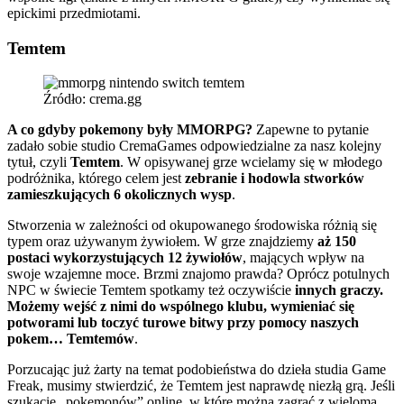
epickimi przedmiotami.
Temtem
Źródło: crema.gg
A co gdyby pokemony były MMORPG?
Zapewne to pytanie
zadało sobie studio CremaGames odpowiedzialne za nasz kolejny
tytuł, czyli
Temtem
. W opisywanej grze wcielamy się w młodego
podróżnika, którego celem jest
zebranie i hodowla stworków
zamieszkujących 6 okolicznych wysp
.
Stworzenia w zależności od okupowanego środowiska różnią się
typem oraz używanym żywiołem. W grze znajdziemy
aż 150
postaci wykorzystujących 12 żywiołów
, mających wpływ na
swoje wzajemne moce. Brzmi znajomo prawda? Oprócz potulnych
NPC w świecie Temtem spotkamy też oczywiście
innych graczy.
Możemy wejść z nimi do wspólnego klubu, wymieniać się
potworami lub toczyć turowe bitwy przy pomocy naszych
pokem… Temtemów
.
Porzucając już żarty na temat podobieństwa do dzieła studia Game
Freak, musimy stwierdzić, że Temtem jest naprawdę niezłą grą. Jeśli
szukacie „pokemonów” online, w które można zagrać z wieloma