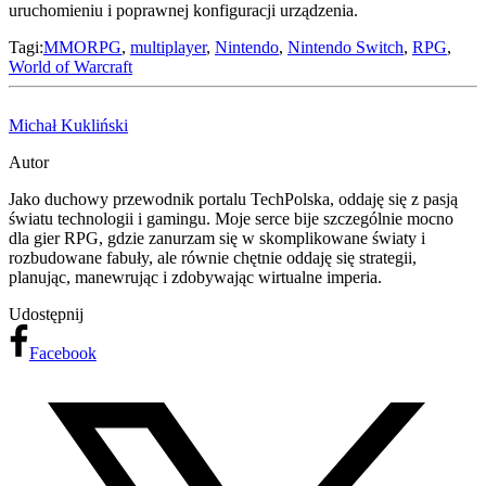
uruchomieniu i poprawnej konfiguracji urządzenia.
Tagi:
MMORPG
,
multiplayer
,
Nintendo
,
Nintendo Switch
,
RPG
,
World of Warcraft
Michał Kukliński
Autor
Jako duchowy przewodnik portalu TechPolska, oddaję się z pasją
światu technologii i gamingu. Moje serce bije szczególnie mocno
dla gier RPG, gdzie zanurzam się w skomplikowane światy i
rozbudowane fabuły, ale równie chętnie oddaję się strategii,
planując, manewrując i zdobywając wirtualne imperia.
Udostępnij
Facebook