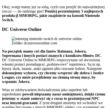
Okej, wstęp mamy już za sobą, czyli czas przejść do najważniejszej
rzeczy — do rankingu gier!
Poniżej prezentujemy 5 najlepszych
produkcji MMORPG, jakie znajdziecie na konsoli Nintendo
Switch
.
DC Universe Online
Źródło: dcuniverseonline.com
Na początek mamy coś dla fanów Batmana, Jokera,
Supermana i innych postaci znanych z komiksów/filmów DC
.
DC Universe Online to MMORPG rozpoczynane od stworzenia
własnej postaci posiadającej „podstawowe” supermoce. Są tu np.
lepszy skok, latanie, ataki ogniem albo rzucanie lodem. Następnie
dokonujemy wyboru, czy chcemy wesprzeć siły dobra i Justice
League, czy może przejdziemy na ciemną stronę mocy, by
wspomóc Jokera
.
Wraz ze zdobywaniem doświadczenia jako superłotr lub
superbohater
powoli ulepszamy nasze umiejętności, dzięki czemu
jesteśmy w stanie zmierzyć się z coraz to groźniejszymi NPC
oraz innymi graczami
. Z tymi drugimi możemy też wchodzić we
wspólne ligi (znane z innych MMORPG gildie), czy wymieniać się