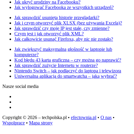
Jak ukryć urodziny na Facebooku?
Jak wylogować Facebooka ze wszystkich urządzeń?
Jak sprawdzić usuniętą historię przeglądarki?
Jak i czym otworzyć plik XLSX (bez używania Excela)?
Jak sprawdzić czy moje IP jest stałe, czy zmienne?
Czym jest i jak otworzyć plik XML?
Jak całkowicie usunąć Firefoxa, aby nic nie zostało?
Jak zwiększyć maksymalną głośność w laptopie lub
komputerze?
Kod błędu 43 karta graficzna – czy można go naprawić?
Jak sprawdzić zużycie Internetu w routerze?
Nintendo Switch – jak podłączyć do laptopa i telewizora
Uniwersalna aplikacja do smartwatcha – jaką wybrać?
Nasze social media
Copyright © 2026 – techpolska.pl •
efectownia.pl
•
O nas
•
Wspolprace
•
Mapa strony