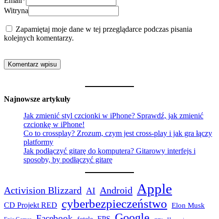
Email
*
Witryna
Zapamiętaj moje dane w tej przeglądarce podczas pisania
kolejnych komentarzy.
Najnowsze artykuły
Jak zmienić styl czcionki w iPhone? Sprawdź, jak zmienić
czcionkę w iPhone!
Co to crossplay? Zrozum, czym jest cross-play i jak gra łączy
platformy
Jak podłączyć gitarę do komputera? Gitarowy interfejs i
sposoby, by podłączyć gitarę
Apple
Activision Blizzard
Android
AI
cyberbezpieczeństwo
CD Projekt RED
Elon Musk
Google
Facebook
FPS