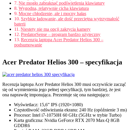
Nie mogło zabraknąć podświetlenia klawiatury
Wygodna, relatywnie cicha klawiatura
Mocne chłodzenie, ale i mocny hałas
Szybkie ładowanie, ale dość przeciętna wytrzymałość
baterii
Niestety nie ma opcji zakrycia kamery
PredatorSense – program bardzo użyteczny
Recenzja laptopa Acer Predator Helios 300 –
podsumowanie
Acer Predator Helios 300 – specyfikacja
Recenzja laptopa Acer Predator Helios 300 musi oczywiście zacząć
się od wymienienia jego pełnej specyfikacji, tym bardziej, że jest
ona naprawdę imponująca. Prezentuje się ona następująco:
Wyświetlacz: 15,6” IPS (1920×1080)
Częstotliwość odświeżania ekranu: 240 Hz (opóźnienie 3 ms)
Procesor: Intel i7-10750H 60 GHz (5GHz w trybie Turbo)
Karta graficzna: Nvidia GeForce RTX 2070 Max-Q 8GB
GDDR6