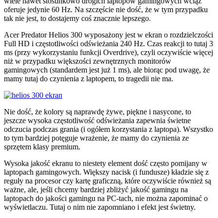
wiele nawet stosunkowo drogich laptopów gamingowych wciąż
oferuje jedynie 60 Hz. Na szczęście nie dość, że w tym przypadku
tak nie jest, to dostajemy coś znacznie lepszego.
Acer Predator Helios 300 wyposażony jest w ekran o rozdzielczości
Full HD i częstotliwości odświeżania 240 Hz. Czas reakcji to tutaj 3
ms (przy wykorzystaniu funkcji Overdrive), czyli oczywiście więcej
niż w przypadku większości zewnętrznych monitorów
gamingowych (standardem jest już 1 ms), ale biorąc pod uwagę, że
mamy tutaj do czynienia z laptopem, to tragedii nie ma.
Nie dość, że kolory są naprawdę żywe, piękne i nasycone, to
jeszcze wysoka częstotliwość odświeżania zapewnia świetne
odczucia podczas grania (i ogółem korzystania z laptopa). Wszystko
to tym bardziej potęguje wrażenie, że mamy do czynienia ze
sprzętem klasy premium.
Wysoka jakość ekranu to niestety element dość często pomijany w
laptopach gamingowych. Większy nacisk (i fundusze) kładzie się z
reguły na procesor czy kartę graficzną, które oczywiście również są
ważne, ale, jeśli chcemy bardziej zbliżyć jakość gamingu na
laptopach do jakości gamingu na PC-tach, nie można zapominać o
wyświetlaczu. Tutaj o nim nie zapomniano i efekt jest świetny.