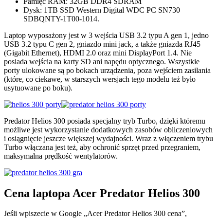
Pamięć RAM: 32GB DDR4 SDRAM
Dysk: 1TB SSD Western Digital WDC PC SN730
SDBQNTY-1T00-1014.
Laptop wyposażony jest w 3 wejścia USB 3.2 typu A gen 1, jedno
USB 3.2 typu C gen 2, gniazdo mini jack, a także gniazda RJ45
(Gigabit Ethernet), HDMI 2.0 oraz mini DisplayPort 1.4. Nie
posiada wejścia na karty SD ani napędu optycznego. Wszystkie
porty ulokowane są po bokach urządzenia, poza wejściem zasilania
(które, co ciekawe, w starszych wersjach tego modelu też było
usytuowane po boku).
Predator Helios 300 posiada specjalny tryb Turbo, dzięki któremu
możliwe jest wykorzystanie dodatkowych zasobów obliczeniowych
i osiągnięcie jeszcze większej wydajności. Wraz z włączeniem trybu
Turbo włączana jest też, aby ochronić sprzęt przed przegraniem,
maksymalna prędkość wentylatorów.
Cena laptopa Acer Predator Helios 300
Jeśli wpiszecie w Google „Acer Predator Helios 300 cena”,