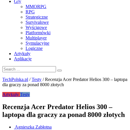
Gry
MMORPG
RPG
Strategiczne
Survivalowe
Wyścigowe
Platformówki
Multiplayer
Symulacyjne
Logiczne
Artykuły
Aplikacje
TechPolska.pl
/
Testy
/
Recenzja Acer Predator Helios 300 – laptopa
dla graczy za ponad 8000 złotych
Artykuły
Testy
Recenzja Acer Predator Helios 300 –
laptopa dla graczy za ponad 8000 złotych
Agnieszka Zabłotna