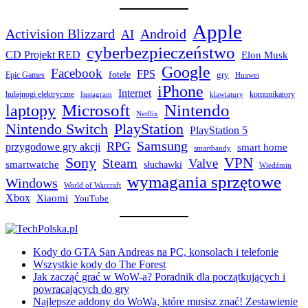
Apple
Activision Blizzard
Android
AI
cyberbezpieczeństwo
CD Projekt RED
Elon Musk
Google
Facebook
FPS
fotele
gry
Epic Games
Huawei
iPhone
Internet
hulajnogi elektryczne
komunikatory
Instagram
klawiatury
laptopy
Microsoft
Nintendo
Netflix
Nintendo Switch
PlayStation
PlayStation 5
Samsung
RPG
przygodowe gry akcji
smart home
smartbandy
Sony
VPN
Steam
Valve
smartwatche
słuchawki
Wiedźmin
wymagania sprzętowe
Windows
World of Warcraft
Xbox
Xiaomi
YouTube
Kody do GTA San Andreas na PC, konsolach i telefonie
Wszystkie kody do The Forest
Jak zacząć grać w WoW-a? Poradnik dla początkujących i
powracających do gry
Najlepsze addony do WoWa, które musisz znać! Zestawienie