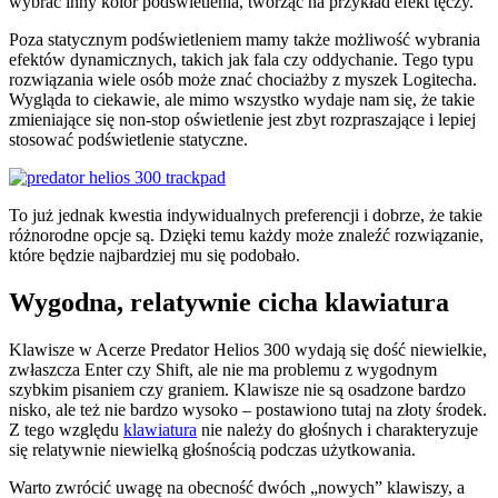
wybrać inny kolor podświetlenia, tworząc na przykład efekt tęczy.
Poza statycznym podświetleniem mamy także możliwość wybrania
efektów dynamicznych, takich jak fala czy oddychanie. Tego typu
rozwiązania wiele osób może znać chociażby z myszek Logitecha.
Wygląda to ciekawie, ale mimo wszystko wydaje nam się, że takie
zmieniające się non-stop oświetlenie jest zbyt rozpraszające i lepiej
stosować podświetlenie statyczne.
To już jednak kwestia indywidualnych preferencji i dobrze, że takie
różnorodne opcje są. Dzięki temu każdy może znaleźć rozwiązanie,
które będzie najbardziej mu się podobało.
Wygodna, relatywnie cicha klawiatura
Klawisze w Acerze Predator Helios 300 wydają się dość niewielkie,
zwłaszcza Enter czy Shift, ale nie ma problemu z wygodnym
szybkim pisaniem czy graniem. Klawisze nie są osadzone bardzo
nisko, ale też nie bardzo wysoko – postawiono tutaj na złoty środek.
Z tego względu
klawiatura
nie należy do głośnych i charakteryzuje
się relatywnie niewielką głośnością podczas użytkowania.
Warto zwrócić uwagę na obecność dwóch „nowych” klawiszy, a