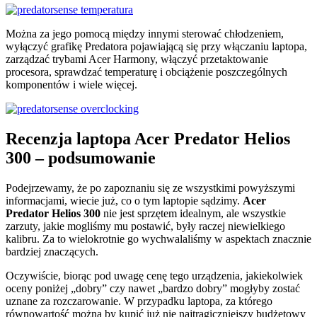
Można za jego pomocą między innymi sterować chłodzeniem,
wyłączyć grafikę Predatora pojawiającą się przy włączaniu laptopa,
zarządzać trybami Acer Harmony, włączyć przetaktowanie
procesora, sprawdzać temperaturę i obciążenie poszczególnych
komponentów i wiele więcej.
Recenzja laptopa Acer Predator Helios
300 – podsumowanie
Podejrzewamy, że po zapoznaniu się ze wszystkimi powyższymi
informacjami, wiecie już, co o tym laptopie sądzimy.
Acer
Predator Helios 300
nie jest sprzętem idealnym, ale wszystkie
zarzuty, jakie mogliśmy mu postawić, były raczej niewielkiego
kalibru. Za to wielokrotnie go wychwalaliśmy w aspektach znacznie
bardziej znaczących.
Oczywiście, biorąc pod uwagę cenę tego urządzenia, jakiekolwiek
oceny poniżej „dobry” czy nawet „bardzo dobry” mogłyby zostać
uznane za rozczarowanie. W przypadku laptopa, za którego
równowartość można by kupić już nie najtragiczniejszy budżetowy