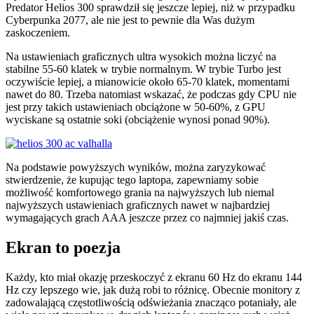
Predator Helios 300 sprawdził się jeszcze lepiej, niż w przypadku
Cyberpunka 2077, ale nie jest to pewnie dla Was dużym
zaskoczeniem.
Na ustawieniach graficznych ultra wysokich można liczyć na
stabilne 55-60 klatek w trybie normalnym. W trybie Turbo jest
oczywiście lepiej, a mianowicie około 65-70 klatek, momentami
nawet do 80. Trzeba natomiast wskazać, że podczas gdy CPU nie
jest przy takich ustawieniach obciążone w 50-60%, z GPU
wyciskane są ostatnie soki (obciążenie wynosi ponad 90%).
Na podstawie powyższych wyników, można zaryzykować
stwierdzenie, że kupując tego laptopa, zapewniamy sobie
możliwość komfortowego grania na najwyższych lub niemal
najwyższych ustawieniach graficznych nawet w najbardziej
wymagających grach AAA jeszcze przez co najmniej jakiś czas.
Ekran to poezja
Każdy, kto miał okazję przeskoczyć z ekranu 60 Hz do ekranu 144
Hz czy lepszego wie, jak dużą robi to różnicę. Obecnie monitory z
zadowalającą częstotliwością odświeżania znacząco potaniały, ale