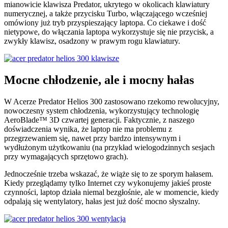
mianowicie klawisza Predator, ukrytego w okolicach klawiatury
numerycznej, a także przycisku Turbo, włączającego wcześniej
omówiony już tryb przyspieszający laptopa. Co ciekawe i dość
nietypowe, do włączania laptopa wykorzystuje się nie przycisk, a
zwykły klawisz, osadzony w prawym rogu klawiatury.
Mocne chłodzenie, ale i mocny hałas
W Acerze Predator Helios 300 zastosowano rzekomo rewolucyjny,
nowoczesny system chłodzenia, wykorzystujący technologię
AeroBlade™ 3D czwartej generacji. Faktycznie, z naszego
doświadczenia wynika, że laptop nie ma problemu z
przegrzewaniem się, nawet przy bardzo intensywnym i
wydłużonym użytkowaniu (na przykład wielogodzinnych sesjach
przy wymagających sprzętowo grach).
Jednocześnie trzeba wskazać, że wiąże się to ze sporym hałasem.
Kiedy przeglądamy tylko Internet czy wykonujemy jakieś proste
czynności, laptop działa niemal bezgłośnie, ale w momencie, kiedy
odpalają się wentylatory, hałas jest już dość mocno słyszalny.