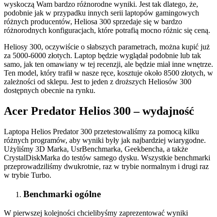
wyskoczą Wam bardzo różnorodne wyniki. Jest tak dlatego, że,
podobnie jak w przypadku innych serii laptopów gamingowych
różnych producentów, Heliosa 300 sprzedaje się w bardzo
różnorodnych konfiguracjach, które potrafią mocno różnic się ceną.
Heliosy 300, oczywiście o słabszych parametrach, można kupić już
za 5000-6000 złotych. Laptop będzie wyglądał podobnie lub tak
samo, jak ten omawiany w tej recenzji, ale będzie miał inne wnętrze.
Ten model, który trafił w nasze ręce, kosztuje około 8500 złotych, w
zależności od sklepu. Jest to jeden z droższych Heliosów 300
dostępnych obecnie na rynku.
Acer Predator Helios 300 – wydajność
Laptopa Helios Predator 300 przetestowaliśmy za pomocą kilku
różnych programów, aby wyniki były jak najbardziej wiarygodne.
Użyliśmy 3D Marka, UsrBenchmarka, Geekbencha, a także
CrystalDiskMarka do testów samego dysku. Wszystkie benchmarki
przeprowadziliśmy dwukrotnie, raz w trybie normalnym i drugi raz
w trybie Turbo.
Benchmarki ogólne
W pierwszej kolejności chcielibyśmy zaprezentować wyniki