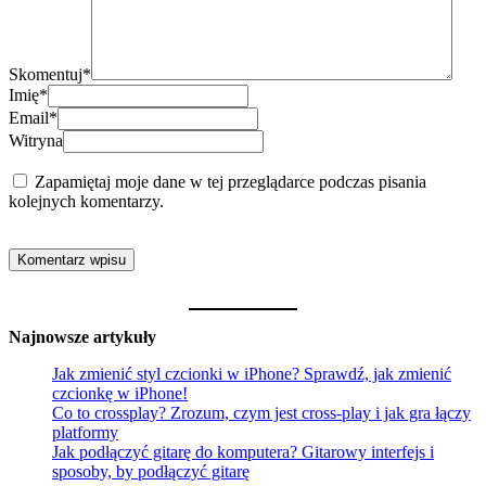
Skomentuj
*
Imię
*
Email
*
Witryna
Zapamiętaj moje dane w tej przeglądarce podczas pisania
kolejnych komentarzy.
Najnowsze artykuły
Jak zmienić styl czcionki w iPhone? Sprawdź, jak zmienić
czcionkę w iPhone!
Co to crossplay? Zrozum, czym jest cross-play i jak gra łączy
platformy
Jak podłączyć gitarę do komputera? Gitarowy interfejs i
sposoby, by podłączyć gitarę