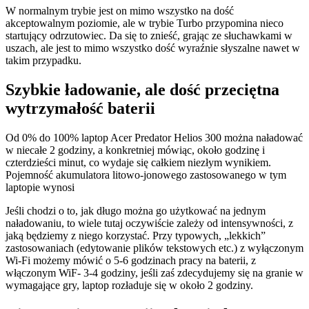
W normalnym trybie jest on mimo wszystko na dość
akceptowalnym poziomie, ale w trybie Turbo przypomina nieco
startujący odrzutowiec. Da się to znieść, grając ze słuchawkami w
uszach, ale jest to mimo wszystko dość wyraźnie słyszalne nawet w
takim przypadku.
Szybkie ładowanie, ale dość przeciętna
wytrzymałość baterii
Od 0% do 100% laptop Acer Predator Helios 300 można naładować
w niecałe 2 godziny, a konkretniej mówiąc, około godzinę i
czterdzieści minut, co wydaje się całkiem niezłym wynikiem.
Pojemność akumulatora litowo-jonowego zastosowanego w tym
laptopie wynosi
Jeśli chodzi o to, jak długo można go użytkować na jednym
naładowaniu, to wiele tutaj oczywiście zależy od intensywności, z
jaką będziemy z niego korzystać. Przy typowych, „lekkich”
zastosowaniach (edytowanie plików tekstowych etc.) z wyłączonym
Wi-Fi możemy mówić o 5-6 godzinach pracy na baterii, z
włączonym WiF- 3-4 godziny, jeśli zaś zdecydujemy się na granie w
wymagające gry, laptop rozładuje się w około 2 godziny.