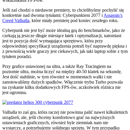
wskaźnikami FPS-ów.
Jeśli zaś chodzi o niedawne premiery, to chcielibyśmy pochylić się
konkretnie nad dwoma tytułami: Cyberpunkiem 2077 i
Assassin’s
Creed Valhalla
, które miały premierę pod koniec zeszłego roku.
Cyberpunk nie jest być może idealną grą do benchmarków, jako że
czekają ją jeszcze długie miesiące łatek i optymalizacji, natomiast
jest to pozycja dość wymagająca sprzętowo, która przy
odpowiedniej specyfikacji urządzenia potrafi być naprawdę piękna i
z pewnością wiele graczy jest ciekawych, jak taki laptop sobie z tym
tytułem poradzi.
Przy grafice ustawionej na ultra, a także Ray Tracingiem na
poziomie ultra, można liczyć na między 40-50 klatek na sekundę.
Jest dość stabilnie, w tym również w momentach walki i nie
zanotowaliśmy dużych spadków. Włączenie trybu Turbo pozwala
na zyskanie kilku dodatkowych FPS-ów, aczkolwiek różnica nie
jest ogromna.
Valhalla to zaś gra, która raczej nie powinna palić nawet kilkuletnich
urządzeń, ale, jeśli chcemy komfortowo grać na najwyższych
ustawieniach graficznych, również byle ziemniak nam nie
wystarczy, a potrzebujemy solidnego sprzętu. W tym przypadku