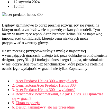
.
12 stycznia 2024
.
13 min
Laptopy gamingowe to coraz prężniej rozwijający się rynek, na
którym można znaleźć wiele naprawdę ciekawych modeli. Tym
razem w nasze ręce wpadł Acer Predator Helios 300 w naprawdę
imponującej konfiguracji, którego cena niektórych może
przyprawiać o zawroty głowy.
Naszą recenzję przygotowaliśmy z myślą o najbardziej
wymagających graczach, dlatego też, poza dokładnym omówieniem
designu, specyfikacji i funkcjonalności tego laptopa, nie zabraknie
w niej oczywiście również benchmarków, które pozwolą rzetelnie
ocenić jego wydajność w grach i nie tylko. Zapraszamy!
Acer Predator Helios 300 – specyfikacja
Cena laptopa Acer Predator Helios 300
Acer Predator Helios 300 – wydajność
Benchmarki benchmarkami, ale jak Helios 300 sprawdza
się w grach?
Ekran to poezja
Design gamingowy, ale nie przesadnie