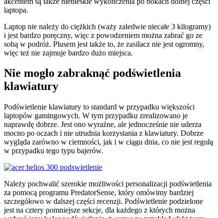
akcentem są także niebieskie wykończenia po bokach dolnej części
laptopa.
Laptop nie należy do ciężkich (waży zaledwie niecałe 3 kilogramy)
i jest bardzo poręczny, więc z powodzeniem można zabrać go ze
sobą w podróż. Plusem jest także to, że zasilacz nie jest ogromny,
więc też nie zajmuje bardzo dużo miejsca.
Nie mogło zabraknąć podświetlenia
klawiatury
Podświetlenie klawiatury to standard w przypadku większości
laptopów gamingowych. W tym przypadku zrealizowano je
naprawdę dobrze. Jest ono wyraźne, ale jednocześnie nie uderza
mocno po oczach i nie utrudnia korzystania z klawiatury. Dobrze
wygląda zarówno w ciemności, jak i w ciągu dnia, co nie jest regułą
w przypadku tego typu bajerów.
Należy pochwalić szerokie możliwości personalizacji podświetlenia
za pomocą programu PredatorSense, który omówimy bardziej
szczegółowo w dalszej części recenzji. Podświetlenie podzielone
jest na cztery pomniejsze sekcje, dla każdego z których można