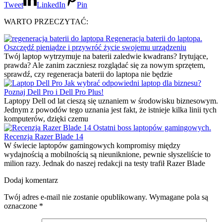
Tweet
LinkedIn
Pin
WARTO PRZECZYTAĆ:
Regeneracja baterii do laptopa.
Oszczędź pieniądze i przywróć życie swojemu urządzeniu
Twój laptop wytrzymuje na baterii zaledwie kwadrans? Irytujące,
prawda? Ale zanim zaczniesz rozglądać się za nowym sprzętem,
sprawdź, czy regeneracja baterii do laptopa nie będzie
Jak wybrać odpowiedni laptop dla biznesu?
Poznaj Dell Pro i Dell Pro Plus!
Laptopy Dell od lat cieszą się uznaniem w środowisku biznesowym.
Jednym z powodów tego uznania jest fakt, że istnieje kilka linii tych
komputerów, dzięki czemu
Ostatni boss laptopów gamingowych.
Recenzja Razer Blade 14
W świecie laptopów gamingowych kompromisy między
wydajnością a mobilnością są nieuniknione, pewnie słyszeliście to
milion razy. Jednak do naszej redakcji na testy trafił Razer Blade
Dodaj komentarz
Twój adres e-mail nie zostanie opublikowany.
Wymagane pola są
oznaczone
*