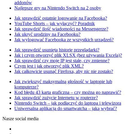
addonów
Najlepsze gry na Nintendo Switch na 2 osoby
Jak sprawdzić ostatnie logowanie na Facebooka?
YouTube Shorts – jak wyłączyć? Poradnik
Jak sprawdzić ilość wiadomości na Messengerze?
Jak ukryć urodziny na Facebooku?
Jak wylogować Facebooka ze wszystkich urządzeń?
Jak sprawdzić usuniętą historię przeglądarki?
Jak i czym otworzyć plik XLSX (bez używania Excela)?
Jak sprawdzić czy moje IP jest stałe, czy zmienne?
Czym jest i jak otworzyć plik XML?
Jak całkowicie usunąć Firefoxa, aby nic nie zostało?
Jak zwiększyć maksymalną głośność w laptopie lub
komputerze?
Kod błędu 43 karta graficzna – czy można go naprawić?
Jak sprawdzić zużycie Internetu w routerze?
Nintendo Switch – jak podłączyć do laptopa i telewizora
Uniwersalna aplikacja do smartwatcha – jaką wybrać?
Nasze social media