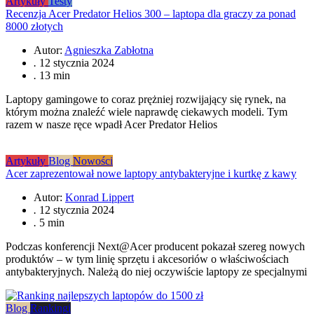
Artykuły
Testy
Recenzja Acer Predator Helios 300 – laptopa dla graczy za ponad
8000 złotych
Autor:
Agnieszka Zabłotna
.
12 stycznia 2024
.
13 min
Laptopy gamingowe to coraz prężniej rozwijający się rynek, na
którym można znaleźć wiele naprawdę ciekawych modeli. Tym
razem w nasze ręce wpadł Acer Predator Helios
Artykuły
Blog
Nowości
Acer zaprezentował nowe laptopy antybakteryjne i kurtkę z kawy
Autor:
Konrad Lippert
.
12 stycznia 2024
.
5 min
Podczas konferencji Next@Acer producent pokazał szereg nowych
produktów – w tym linię sprzętu i akcesoriów o właściwościach
antybakteryjnych. Należą do niej oczywiście laptopy ze specjalnymi
Blog
Rankingi