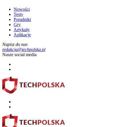
Nowości
Testy
Poradniki
Gry
Artykuły
Aplikacje
Napisz do nas
redakcja@techpolska.pl
Nasze social media