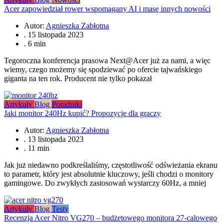
Acer zapowiedział rower wspomagany AI i masę innych nowości
Autor:
Agnieszka Zabłotna
.
15 listopada 2023
.
6 min
Tegoroczna konferencja prasowa Next@Acer już za nami, a więc
wiemy, czego możemy się spodziewać po ofercie tajwańskiego
giganta na ten rok. Producent nie tylko pokazał
Artykuły
Blog
Poradniki
Jaki monitor 240Hz kupić? Propozycje dla graczy
Autor:
Agnieszka Zabłotna
.
13 listopada 2023
.
11 min
Jak już niedawno podkreślaliśmy, częstotliwość odświeżania ekranu
to parametr, który jest absolutnie kluczowy, jeśli chodzi o monitory
gamingowe. Do zwykłych zastosowań wystarczy 60Hz, a mniej
Artykuły
Blog
Testy
Recenzja Acer Nitro VG270 – budżetowego monitora 27-calowego