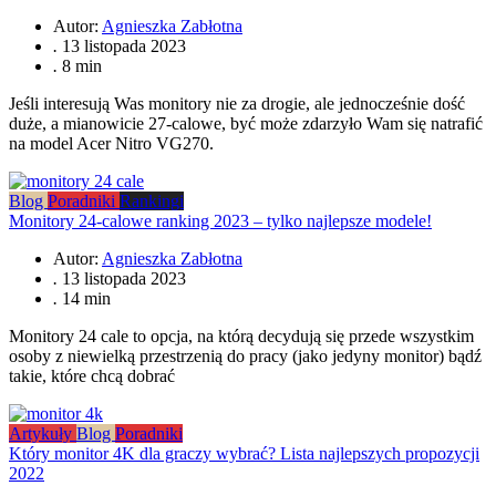
Autor:
Agnieszka Zabłotna
.
13 listopada 2023
.
8 min
Jeśli interesują Was monitory nie za drogie, ale jednocześnie dość
duże, a mianowicie 27-calowe, być może zdarzyło Wam się natrafić
na model Acer Nitro VG270.
Blog
Poradniki
Rankingi
Monitory 24-calowe ranking 2023 – tylko najlepsze modele!
Autor:
Agnieszka Zabłotna
.
13 listopada 2023
.
14 min
Monitory 24 cale to opcja, na którą decydują się przede wszystkim
osoby z niewielką przestrzenią do pracy (jako jedyny monitor) bądź
takie, które chcą dobrać
Artykuły
Blog
Poradniki
Który monitor 4K dla graczy wybrać? Lista najlepszych propozycji
2022