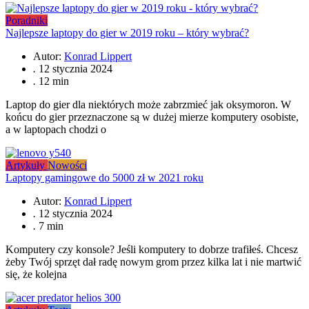
Poradniki
Najlepsze laptopy do gier w 2019 roku – który wybrać?
Autor:
Konrad Lippert
.
12 stycznia 2024
.
12 min
Laptop do gier dla niektórych może zabrzmieć jak oksymoron. W
końcu do gier przeznaczone są w dużej mierze komputery osobiste,
a w laptopach chodzi o
Artykuły
Nowości
Laptopy gamingowe do 5000 zł w 2021 roku
Autor:
Konrad Lippert
.
12 stycznia 2024
.
7 min
Komputery czy konsole? Jeśli komputery to dobrze trafiłeś. Chcesz
żeby Twój sprzęt dał radę nowym grom przez kilka lat i nie martwić
się, że kolejna