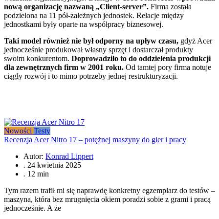
nową organizację nazwaną „Client-server”.
Firma została
podzielona na 11 pół-zależnych jednostek. Relacje między
jednostkami były oparte na współpracy biznesowej.
Taki model również nie był odporny na upływ czasu,
gdyż Acer
jednocześnie produkował własny sprzęt i dostarczał produkty
swoim konkurentom.
Doprowadziło to do oddzielenia produkcji
dla zewnętrznych firm w 2001 roku.
Od tamtej pory firma notuje
ciągły rozwój i to mimo potrzeby jednej restrukturyzacji.
Nowości
Testy
Recenzja Acer Nitro 17 – potężnej maszyny do gier i pracy
Autor:
Konrad Lippert
.
24 kwietnia 2025
.
12 min
Tym razem trafił mi się naprawdę konkretny egzemplarz do testów –
maszyna, która bez mrugnięcia okiem poradzi sobie z grami i pracą
jednocześnie. A że