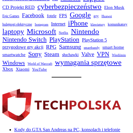
cyberbezpieczeństwo
CD Projekt RED
Elon Musk
Google
Facebook
FPS
fotele
gry
Epic Games
Huawei
iPhone
Internet
hulajnogi elektryczne
komunikatory
Instagram
klawiatury
laptopy
Microsoft
Nintendo
Netflix
Nintendo Switch
PlayStation
PlayStation 5
Samsung
RPG
przygodowe gry akcji
smart home
smartbandy
Sony
VPN
Steam
Valve
smartwatche
słuchawki
Wiedźmin
wymagania sprzętowe
Windows
World of Warcraft
Xbox
Xiaomi
YouTube
Kody do GTA San Andreas na PC, konsolach i telefonie