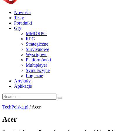
Nowości
Testy
Poradniki
Gry
MMORPG
RPG
Strategiczne
Survivalowe
Wyścigowe
Platformówki
Multiplayer
Symulacyjne
Logiczne
Artykuły
Aplikacje
TechPolska.pl
/
Acer
Acer