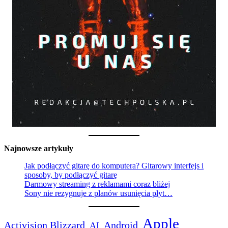
Najnowsze artykuły
Jak podłączyć gitarę do komputera? Gitarowy interfejs i
sposoby, by podłączyć gitarę
Darmowy streaming z reklamami coraz bliżej
Sony nie rezygnuje z planów usunięcia płyt…
Apple
Activision Blizzard
Android
AI