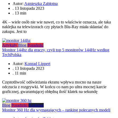
Autor:
Agnieszka Zabłotna
.
13 listopada 2023
.
13 min
4K – wiele osób nie wie nawet, co to właściwie oznacza, ale taka
naklejka na telewizorach czy płytach Blu-Ray miała skłaniać do
zakupu. Jest to
Artykuły
Blog
Poradniki
Monitor 144hz dla graczy, czyli top 5 monitorów 144Hz według
TechPolska
Autor:
Konrad Lippert
.
13 listopada 2023
.
11 min
Częstotliwość odświeżania ekranu wpływa mocno na nasze
odczucia z rozgrywki. W końcu co nam po ultra mocnej karcie
graficznej, gwarantującej obłędną ilość klatek na sekundę
Blog
Poradniki
Rankingi
Monitor 360 Hz dla wymagających – ranking polecanych modeli