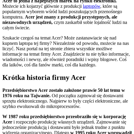
Acer to jedna z najlepszych marek na rynku elektroniki.
Możecie ich kojarzyć głównie z produkcji
laptopów
, które są
popularnym wyborem wśród ludzi poszukujących przenośnego
komputera.
Acer jest znany z produkcji przystępnych, ale
niezawodnych urządzeń,
czym zaskarbił sobie lojalność ludzi na
całym świecie.
Szukacie czegoś na temat Acer? Może zastanawiacie się nad
kupnem laptopa tej firmy? Niezależnie od powodu, możecie na nas
liczyć. Nasz portal na tej stronie zbiera wszystkie możliwe
informacje na temat firmy Acer. Znajdziecie tu nie tylko informacje,
wiadomości i newsy, ale również poradniki i wpisy blogowe. Coś
dla laików, coś dla fanów marki, coś dla każdego.
Krótka historia firmy Acer
Przedsiębiorstwo Acer zostało założone prawie 50 lat temu w
1976 roku na Tajwanie.
Od początku zajmował się dostawami
sprzętu elektronicznego. Najpierw to były części elektroniczne, ale
szybko ewoluowali do mikroprocesorów.
W 1987 roku przedsiębiorstwo przeobraziło się w korporację
Acer
i rozpoczęło produkcję własnych urządzeń. Zajmowanie się
jednocześnie produkcją i dostawami było jednak trudne z punktu
widzenia organizacyjnego. Dlatego
w 1995 roku Acer wprowadził