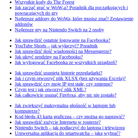
Wszystkie kody do The Forest
Jak zacząć grać w WoW-a? Poradnik dla początkujących i
powracających do gry
Najlepsze addony do WoWa, które musisz znać! Zestawienie
addonów
Najlepsze gry na Nintendo Switch na 2 osoby
Jak sprawdzić ostatnie logowanie na Facebooka?
YouTube Shorts – jak wyłączyć? Poradnik
Jak sprawdzić ilość wiadomości na Messengerze?
Jak ukryć urodziny na Facebooku?
Jak wylogować Facebooka ze wszystkich urządzeń?
Jak sprawdzić usuniętą historię przeglądarki?
Jak i czym otworzyć plik XLSX (bez używania Excela)?
Jak sprawdzić czy moje IP jest stałe, czy zmienne?
Czym jest i jak otworzyć plik XML?
Jak całkowicie usunąć Firefoxa, aby nic nie zostało?
Jak zwiększyć maksymalną głośność w laptopie lub
komputerze?
Kod błędu 43 karta graficzna – czy można go naprawić?
Jak sprawdzić zużycie Internetu w routerze?
Nintendo Switch – jak podłączyć do laptopa i telewizora
Uniwersalna aplikacja do smartwatcha – jaką wybrać?