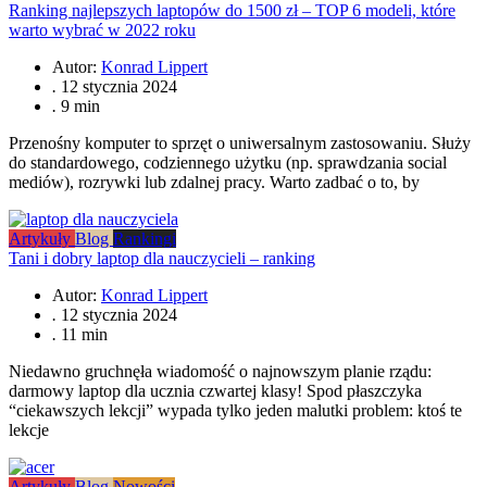
Ranking najlepszych laptopów do 1500 zł – TOP 6 modeli, które
warto wybrać w 2022 roku
Autor:
Konrad Lippert
.
12 stycznia 2024
.
9 min
Przenośny komputer to sprzęt o uniwersalnym zastosowaniu. Służy
do standardowego, codziennego użytku (np. sprawdzania social
mediów), rozrywki lub zdalnej pracy. Warto zadbać o to, by
Artykuły
Blog
Rankingi
Tani i dobry laptop dla nauczycieli – ranking
Autor:
Konrad Lippert
.
12 stycznia 2024
.
11 min
Niedawno gruchnęła wiadomość o najnowszym planie rządu:
darmowy laptop dla ucznia czwartej klasy! Spod płaszczyka
“ciekawszych lekcji” wypada tylko jeden malutki problem: ktoś te
lekcje
Artykuły
Blog
Nowości