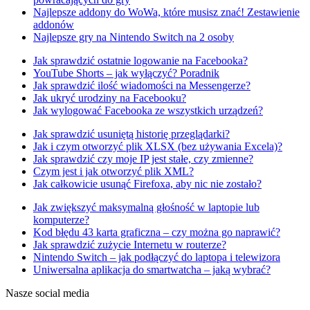
Najlepsze addony do WoWa, które musisz znać! Zestawienie
addonów
Najlepsze gry na Nintendo Switch na 2 osoby
Jak sprawdzić ostatnie logowanie na Facebooka?
YouTube Shorts – jak wyłączyć? Poradnik
Jak sprawdzić ilość wiadomości na Messengerze?
Jak ukryć urodziny na Facebooku?
Jak wylogować Facebooka ze wszystkich urządzeń?
Jak sprawdzić usuniętą historię przeglądarki?
Jak i czym otworzyć plik XLSX (bez używania Excela)?
Jak sprawdzić czy moje IP jest stałe, czy zmienne?
Czym jest i jak otworzyć plik XML?
Jak całkowicie usunąć Firefoxa, aby nic nie zostało?
Jak zwiększyć maksymalną głośność w laptopie lub
komputerze?
Kod błędu 43 karta graficzna – czy można go naprawić?
Jak sprawdzić zużycie Internetu w routerze?
Nintendo Switch – jak podłączyć do laptopa i telewizora
Uniwersalna aplikacja do smartwatcha – jaką wybrać?
Nasze social media