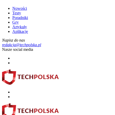
Nowości
Testy
Poradniki
Gry
Artykuły
Aplikacje
Napisz do nas
redakcja@techpolska.pl
Nasze social media