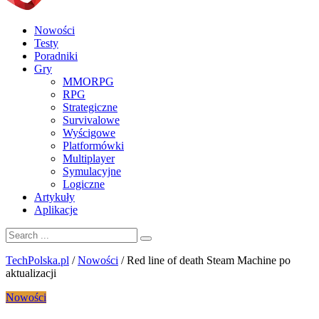
Nowości
Testy
Poradniki
Gry
MMORPG
RPG
Strategiczne
Survivalowe
Wyścigowe
Platformówki
Multiplayer
Symulacyjne
Logiczne
Artykuły
Aplikacje
TechPolska.pl
/
Nowości
/
Red line of death Steam Machine po
aktualizacji
Nowości