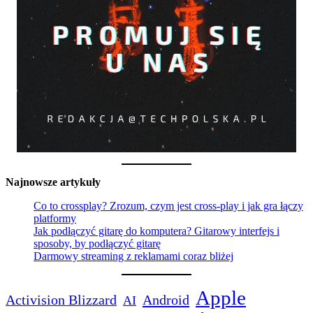
Najnowsze artykuły
Co to crossplay? Zrozum, czym jest cross-play i jak gra łączy
platformy
Jak podłączyć gitarę do komputera? Gitarowy interfejs i
sposoby, by podłączyć gitarę
Darmowy streaming z reklamami coraz bliżej
Apple
Activision Blizzard
Android
AI