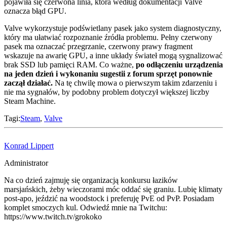
pojawiła się czerwona linia, która według dokumentacji Valve
oznacza błąd GPU.
Valve wykorzystuje podświetlany pasek jako system diagnostyczny,
który ma ułatwiać rozpoznanie źródła problemu. Pełny czerwony
pasek ma oznaczać przegrzanie, czerwony prawy fragment
wskazuje na awarię GPU, a inne układy świateł mogą sygnalizować
brak SSD lub pamięci RAM. Co ważne,
po odłączeniu urządzenia
na jeden dzień i wykonaniu sugestii z forum sprzęt ponownie
zaczął działać.
Na tę chwilę mowa o pierwszym takim zdarzeniu i
nie ma sygnałów, by podobny problem dotyczył większej liczby
Steam Machine.
Tagi:
Steam
,
Valve
Konrad Lippert
Administrator
Na co dzień zajmuję się organizacją konkursu łazików
marsjańskich, żeby wieczorami móc oddać się graniu. Lubię klimaty
post-apo, jeździć na woodstock i preferuję PvE od PvP. Posiadam
komplet smoczych kul. Odwiedź mnie na Twitchu:
https://www.twitch.tv/grokoko