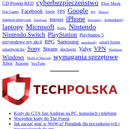
cyberbezpieczeństwo
CD Projekt RED
Elon Musk
Google
Facebook
FPS
fotele
gry
Epic Games
Huawei
iPhone
Internet
hulajnogi elektryczne
komunikatory
Instagram
klawiatury
laptopy
Microsoft
Nintendo
Netflix
Nintendo Switch
PlayStation
PlayStation 5
Samsung
RPG
przygodowe gry akcji
smart home
smartbandy
Sony
VPN
Steam
Valve
smartwatche
słuchawki
Wiedźmin
wymagania sprzętowe
Windows
World of Warcraft
Xbox
Xiaomi
YouTube
Kody do GTA San Andreas na PC, konsolach i telefonie
Wszystkie kody do The Forest
Jak zacząć grać w WoW-a? Poradnik dla początkujących i
powracających do gry