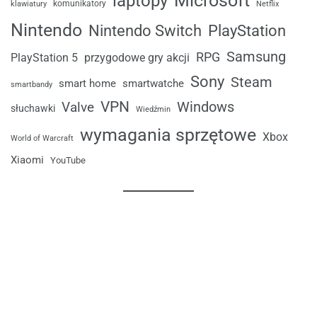
laptopy
Microsoft
komunikatory
klawiatury
Netflix
Nintendo
Nintendo Switch
PlayStation
Samsung
RPG
przygodowe gry akcji
PlayStation 5
Sony
Steam
smart home
smartwatche
smartbandy
VPN
Windows
Valve
słuchawki
Wiedźmin
wymagania sprzętowe
Xbox
World of Warcraft
Xiaomi
YouTube