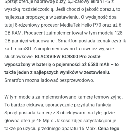
Sprzęt oferuje naprawdę duży, 6,3-calowy ekran IPS z
wysoką rozdzielczością. Jeśli chodzi o jakość obrazu, to
najlepsza propozycja w zestawieniu. O wydajność dba
tutaj 8-rdzeniowy procesor MediaTek Helio P70 oraz aż 6
GB RAM. Producent zaimplementował w tym modelu 128
GB pamięci wbudowanej. Smartfon posiada jednak czytnik
kart microSD. Zaimplementowano tu również wyjście
słuchawkowe.
BLACKVIEW BC9800 Pro został
wyposażony w baterię o pojemności aż 6580 mAh – to
także jeden z najlepszych wyników w zestawieniu.
Smartfon można ładować bezprzewodowo.
W tym modelu zaimplementowano kamerę termowizyjną.
To bardzo ciekawa, sporadycznie przydatna funkcja.
Sprzęt posiada kamerę z 3 obiektywami na tyle, gdzie
główna oferuje 48 Mpix. Jakość zdjęć satysfakcjonuje
także po użyciu przedniego aparatu 16 Mpix.
Cena tego