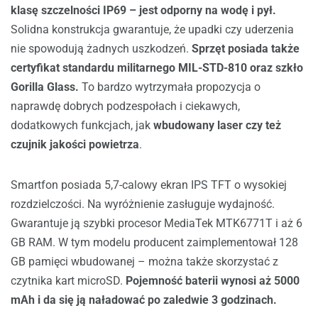
klasę szczelności IP69 – jest odporny na wodę i pył.
Solidna konstrukcja gwarantuje, że upadki czy uderzenia
nie spowodują żadnych uszkodzeń.
Sprzęt posiada także
certyfikat standardu militarnego MIL-STD-810 oraz szkło
Gorilla Glass.
To bardzo wytrzymała propozycja o
naprawdę dobrych podzespołach i ciekawych,
dodatkowych funkcjach, jak
wbudowany laser czy też
czujnik jakości powietrza
.
Smartfon posiada 5,7-calowy ekran IPS TFT o wysokiej
rozdzielczości. Na wyróżnienie zasługuje wydajność.
Gwarantuje ją szybki procesor MediaTek MTK6771T i aż 6
GB RAM. W tym modelu producent zaimplementował 128
GB pamięci wbudowanej – można także skorzystać z
czytnika kart microSD.
Pojemność baterii wynosi aż 5000
mAh i da się ją naładować po zaledwie 3 godzinach.