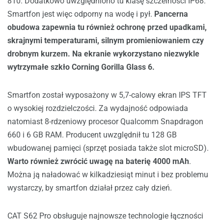
810. Dodatkowo uwzględniono tu klasę szczelności IP68.
Smartfon jest więc odporny na wodę i pył.
Pancerna
obudowa zapewnia tu również ochronę przed upadkami,
skrajnymi temperaturami, silnym promieniowaniem czy
drobnym kurzem. Na ekranie wykorzystano niezwykle
wytrzymałe szkło Corning Gorilla Glass 6.
Smartfon został wyposażony w 5,7-calowy ekran IPS TFT
o wysokiej rozdzielczości. Za wydajność odpowiada
natomiast 8-rdzeniowy procesor Qualcomm Snapdragon
660 i 6 GB RAM. Producent uwzględnił tu 128 GB
wbudowanej pamięci (sprzęt posiada także slot microSD).
Warto również zwrócić uwagę na baterię 4000 mAh
.
Można ją naładować w kilkadziesiąt minut i bez problemu
wystarczy, by smartfon działał przez cały dzień.
CAT S62 Pro obsługuje najnowsze technologie łączności