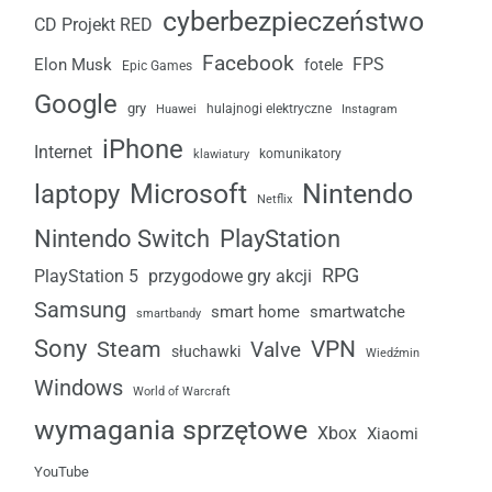
cyberbezpieczeństwo
CD Projekt RED
Facebook
FPS
Elon Musk
fotele
Epic Games
Google
gry
Huawei
hulajnogi elektryczne
Instagram
iPhone
Internet
komunikatory
klawiatury
laptopy
Microsoft
Nintendo
Netflix
Nintendo Switch
PlayStation
RPG
przygodowe gry akcji
PlayStation 5
Samsung
smart home
smartwatche
smartbandy
Sony
VPN
Steam
Valve
słuchawki
Wiedźmin
Windows
World of Warcraft
wymagania sprzętowe
Xbox
Xiaomi
YouTube