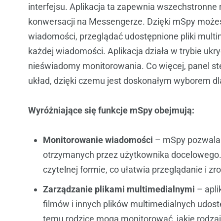
interfejsu. Aplikacja ta zapewnia wszechstronne
konwersacji na Messengerze. Dzięki mSpy możes
wiadomości, przeglądać udostępnione pliki multi
każdej wiadomości. Aplikacja działa w trybie ukr
nieświadomy monitorowania. Co więcej, panel ste
układ, dzięki czemu jest doskonałym wyborem dl
Wyróżniające się funkcje mSpy obejmują:
Monitorowanie wiadomości
– mSpy pozwala 
otrzymanych przez użytkownika docelowego
czytelnej formie, co ułatwia przeglądanie i zr
Zarządzanie plikami multimedialnymi
– apli
filmów i innych plików multimedialnych udo
temu rodzice mogą monitorować, jakie rodzaj