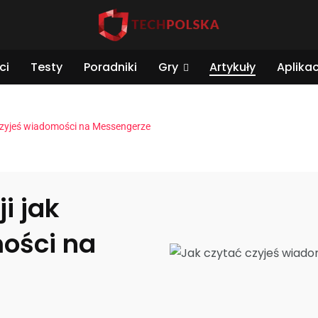
ci
Testy
Poradniki
Gry
Artykuły
Aplikac
ć czyjeś wiadomości na Messengerze
i jak
ości na