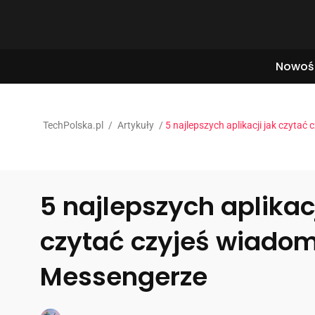
Nowoś
TechPolska.pl
/
Artykuły
/
5 najlepszych aplikacji jak czyta
5 najlepszych aplikacj
czytać czyjeś wiadom
Messengerze