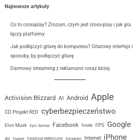
Najnowsze artykuły
Co to crossplay? Zrozum, czym jest cross-play i jak gra
łączy platformy
Jak podłączyć gitarę do komputera? Gitarowy interfejs i
sposoby, by podłączyć gitarę
Darmowy streaming z reklamami coraz bliżej
Apple
Android
Activision Blizzard
AI
cyberbezpieczeństwo
CD Projekt RED
Google
Facebook
FPS
Elon Musk
fotele
Epic Games
iPhone
Internet
gry
Huawei
hulajnogi elektryczne
Instagram