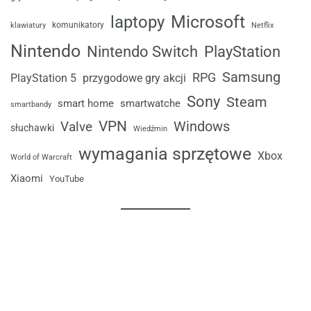
laptopy
Microsoft
komunikatory
klawiatury
Netflix
Nintendo
Nintendo Switch
PlayStation
Samsung
RPG
przygodowe gry akcji
PlayStation 5
Sony
Steam
smart home
smartwatche
smartbandy
VPN
Windows
Valve
słuchawki
Wiedźmin
wymagania sprzętowe
Xbox
World of Warcraft
Xiaomi
YouTube