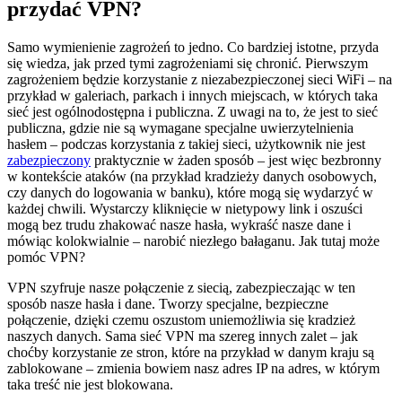
przydać VPN?
Samo wymienienie zagrożeń to jedno. Co bardziej istotne, przyda
się wiedza, jak przed tymi zagrożeniami się chronić. Pierwszym
zagrożeniem będzie korzystanie z niezabezpieczonej sieci WiFi – na
przykład w galeriach, parkach i innych miejscach, w których taka
sieć jest ogólnodostępna i publiczna. Z uwagi na to, że jest to sieć
publiczna, gdzie nie są wymagane specjalne uwierzytelnienia
hasłem – podczas korzystania z takiej sieci, użytkownik nie jest
zabezpieczony
praktycznie w żaden sposób – jest więc bezbronny
w kontekście ataków (na przykład kradzieży danych osobowych,
czy danych do logowania w banku), które mogą się wydarzyć w
każdej chwili. Wystarczy kliknięcie w nietypowy link i oszuści
mogą bez trudu zhakować nasze hasła, wykraść nasze dane i
mówiąc kolokwialnie – narobić niezłego bałaganu. Jak tutaj może
pomóc VPN?
VPN szyfruje nasze połączenie z siecią, zabezpieczając w ten
sposób nasze hasła i dane. Tworzy specjalne, bezpieczne
połączenie, dzięki czemu oszustom uniemożliwia się kradzież
naszych danych. Sama sieć VPN ma szereg innych zalet – jak
choćby korzystanie ze stron, które na przykład w danym kraju są
zablokowane – zmienia bowiem nasz adres IP na adres, w którym
taka treść nie jest blokowana.