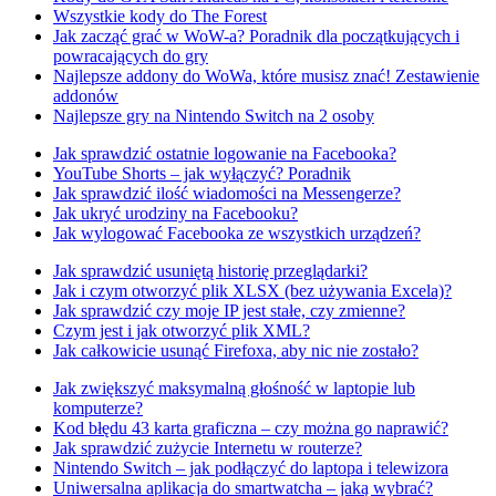
Wszystkie kody do The Forest
Jak zacząć grać w WoW-a? Poradnik dla początkujących i
powracających do gry
Najlepsze addony do WoWa, które musisz znać! Zestawienie
addonów
Najlepsze gry na Nintendo Switch na 2 osoby
Jak sprawdzić ostatnie logowanie na Facebooka?
YouTube Shorts – jak wyłączyć? Poradnik
Jak sprawdzić ilość wiadomości na Messengerze?
Jak ukryć urodziny na Facebooku?
Jak wylogować Facebooka ze wszystkich urządzeń?
Jak sprawdzić usuniętą historię przeglądarki?
Jak i czym otworzyć plik XLSX (bez używania Excela)?
Jak sprawdzić czy moje IP jest stałe, czy zmienne?
Czym jest i jak otworzyć plik XML?
Jak całkowicie usunąć Firefoxa, aby nic nie zostało?
Jak zwiększyć maksymalną głośność w laptopie lub
komputerze?
Kod błędu 43 karta graficzna – czy można go naprawić?
Jak sprawdzić zużycie Internetu w routerze?
Nintendo Switch – jak podłączyć do laptopa i telewizora
Uniwersalna aplikacja do smartwatcha – jaką wybrać?