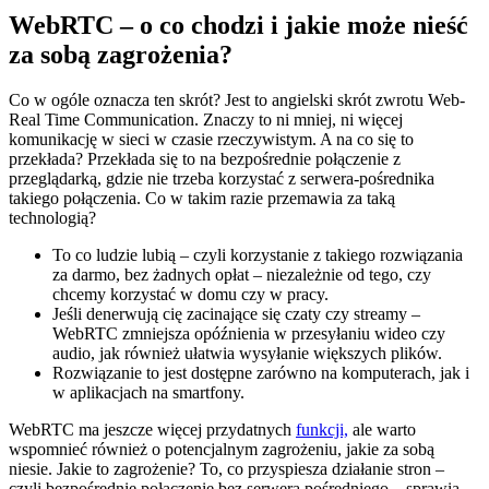
WebRTC – o co chodzi i jakie może nieść
za sobą zagrożenia?
Co w ogóle oznacza ten skrót? Jest to angielski skrót zwrotu Web-
Real Time Communication. Znaczy to ni mniej, ni więcej
komunikację w sieci w czasie rzeczywistym. A na co się to
przekłada? Przekłada się to na bezpośrednie połączenie z
przeglądarką, gdzie nie trzeba korzystać z serwera-pośrednika
takiego połączenia. Co w takim razie przemawia za taką
technologią?
To co ludzie lubią – czyli korzystanie z takiego rozwiązania
za darmo, bez żadnych opłat – niezależnie od tego, czy
chcemy korzystać w domu czy w pracy.
Jeśli denerwują cię zacinające się czaty czy streamy –
WebRTC zmniejsza opóźnienia w przesyłaniu wideo czy
audio, jak również ułatwia wysyłanie większych plików.
Rozwiązanie to jest dostępne zarówno na komputerach, jak i
w aplikacjach na smartfony.
WebRTC ma jeszcze więcej przydatnych
funkcji,
ale warto
wspomnieć również o potencjalnym zagrożeniu, jakie za sobą
niesie. Jakie to zagrożenie? To, co przyspiesza działanie stron –
czyli bezpośrednie połączenie bez serwera pośredniego – sprawia,