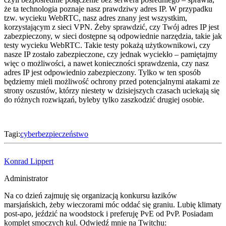
że ta technologia poznaje nasz prawdziwy adres IP. W przypadku
tzw. wycieku WebRTC, nasz adres znany jest wszystkim,
korzystającym z sieci VPN. Żeby sprawdzić, czy Twój adres IP jest
zabezpieczony, w sieci dostępne są odpowiednie narzędzia, takie jak
testy wycieku WebRTC. Takie testy pokażą użytkownikowi, czy
nasze IP zostało zabezpieczone, czy jednak wyciekło – pamiętajmy
więc o możliwości, a nawet konieczności sprawdzenia, czy nasz
adres IP jest odpowiednio zabezpieczony. Tylko w ten sposób
będziemy mieli możliwość ochrony przed potencjalnymi atakami ze
strony oszustów, którzy niestety w dzisiejszych czasach uciekają się
do różnych rozwiązań, byleby tylko zaszkodzić drugiej osobie.
Tagi:
cyberbezpieczeństwo
Konrad Lippert
Administrator
Na co dzień zajmuję się organizacją konkursu łazików
marsjańskich, żeby wieczorami móc oddać się graniu. Lubię klimaty
post-apo, jeździć na woodstock i preferuję PvE od PvP. Posiadam
komplet smoczych kul. Odwiedź mnie na Twitchu: