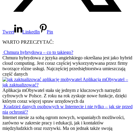
Tweet
LinkedIn
Pin
WARTO PRZECZYTAĆ:
Chmura hybrydowa – co to takiego?
Chmura hybrydowa z języka angielskiego określana jest jako hybrid
cloud computing. Jest coraz częściej wykorzystywana przez firmy
tworzące różne usługi. Najczęściej przedsiębiorstwa umieszczają
część danych
Aplikacja mObywatel –
jak zaktualizować?
Aplikacja mObywatel stała się jednym z kluczowych narzędzi
cyfrowych w Polsce. Z roku na rok zyskuje nowe funkcje, dzięki
którym coraz więcej spraw urzędowych da
Kradzież danych osobowych w Internecie i nie tylko – jak się przed
nią ochronić?
Internet niesie za sobą ogrom nowych, wspaniałych możliwości,
zarówno w zakresie pracy i edukacji, jak i kontaktów
międzyludzkich oraz rozrywki. Ma on jednak także swoją