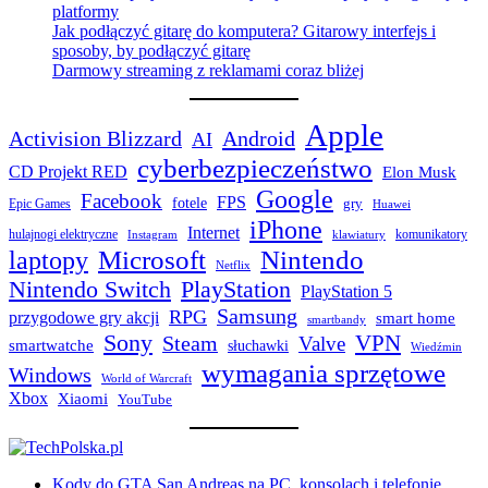
platformy
Jak podłączyć gitarę do komputera? Gitarowy interfejs i
sposoby, by podłączyć gitarę
Darmowy streaming z reklamami coraz bliżej
Apple
Activision Blizzard
Android
AI
cyberbezpieczeństwo
CD Projekt RED
Elon Musk
Google
Facebook
FPS
fotele
gry
Epic Games
Huawei
iPhone
Internet
hulajnogi elektryczne
komunikatory
Instagram
klawiatury
laptopy
Microsoft
Nintendo
Netflix
Nintendo Switch
PlayStation
PlayStation 5
Samsung
RPG
przygodowe gry akcji
smart home
smartbandy
Sony
VPN
Steam
Valve
smartwatche
słuchawki
Wiedźmin
wymagania sprzętowe
Windows
World of Warcraft
Xbox
Xiaomi
YouTube
Kody do GTA San Andreas na PC, konsolach i telefonie