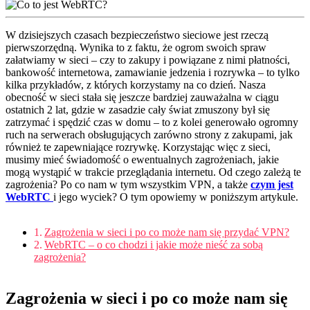
W dzisiejszych czasach bezpieczeństwo sieciowe jest rzeczą
pierwszorzędną. Wynika to z faktu, że ogrom swoich spraw
załatwiamy w sieci – czy to zakupy i powiązane z nimi płatności,
bankowość internetowa, zamawianie jedzenia i rozrywka – to tylko
kilka przykładów, z których korzystamy na co dzień. Nasza
obecność w sieci stała się jeszcze bardziej zauważalna w ciągu
ostatnich 2 lat, gdzie w zasadzie cały świat zmuszony był się
zatrzymać i spędzić czas w domu – to z kolei generowało ogromny
ruch na serwerach obsługujących zarówno strony z zakupami, jak
również te zapewniające rozrywkę. Korzystając więc z sieci,
musimy mieć świadomość o ewentualnych zagrożeniach, jakie
mogą wystąpić w trakcie przeglądania internetu. Od czego zależą te
zagrożenia? Po co nam w tym wszystkim VPN, a także
czym jest
WebRTC
i jego wyciek? O tym opowiemy w poniższym artykule.
Zagrożenia w sieci i po co może nam się przydać VPN?
WebRTC – o co chodzi i jakie może nieść za sobą
zagrożenia?
Zagrożenia w sieci i po co może nam się