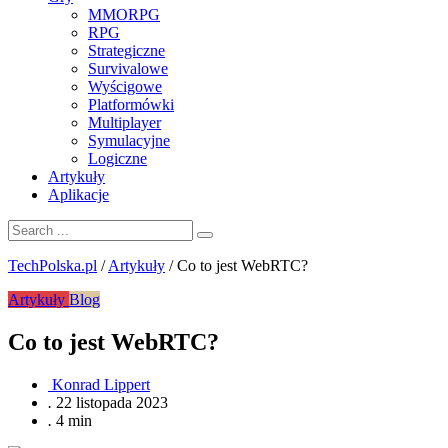
MMORPG
RPG
Strategiczne
Survivalowe
Wyścigowe
Platformówki
Multiplayer
Symulacyjne
Logiczne
Artykuły
Aplikacje
TechPolska.pl
/
Artykuły
/
Co to jest WebRTC?
Artykuły
Blog
Co to jest WebRTC?
Konrad Lippert
.
22 listopada 2023
.
4 min