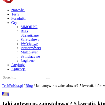
Nowości
Testy
Poradniki
Gry
MMORPG
RPG
Strategiczne
Survivalowe
Wyścigowe
Platformówki
Multiplayer
Symulacyjne
Logiczne
Artykuły
Aplikacje
TechPolska.pl
/
Blog
/
Jaki antywirus zainstalować? 5 kwestii, które 
Blog
Jaki antywirus zainstalować? 5 kwestii, k