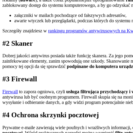
zablokowany dostęp do systemu komputerowego, a by go odzyskać mus
załączniki w mailach pochodzące od fałszywych adresatów,
awarie wtyczek lub przeglądarki, podczas których do system
Szczegóły znajdziesz w
rankingu programów antywirusowych na Kwe
#2 Skaner
Dobrej jakości antywirus posiada także funkcję skanera. Za jego p
zainfekowane elementy, zanim spowodują one szkody. Skanowanie mo
pomocy tej opcji da się sprawdzić
podpinane do komputera urządz
#3 Firewall
Firewall
to zapora ogniowa, czyli
usługa filtrująca przychodzący 
antywirusa lub być osobnym programem. Firewall skupia się na mon
wysyłanie i odbieranie danych, a gdy widzi program potencjalnie n
#4 Ochrona skrzynki pocztowej
Prywatne e-maile zawierają wiele poufnych i wrażliwych informacji
pocztowej
. Wśród praktycznych narzędzi można wymienić
filtr an