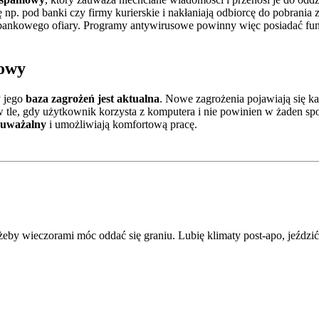
ę np. pod banki czy firmy kurierskie i nakłaniają odbiorcę do pobrania 
ta bankowego ofiary. Programy antywirusowe powinny więc posiadać fu
sowy
y jego
baza zagrożeń jest aktualna
. Nowe zagrożenia pojawiają się ka
 w tle, gdy użytkownik korzysta z komputera i nie powinien w żaden 
zauważalny
i umożliwiają komfortową pracę.
 żeby wieczorami móc oddać się graniu. Lubię klimaty post-apo, jeźdz