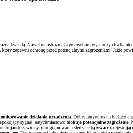
 ważną kwestią. Nawet najostrożniejszym osobom wystarczy chwila nie
 który zapewni ochronę przed potencjalnymi zagrożeniami. Jakie pow
monitorowanie działania urządzenia
. Dobry antywirus na bieżąco an
 niepokojący sygnał, natychmiastowo
blokuje potencjalne zagrożenie
. 
e trojańskie, wirusy, oprogramowania śledzące (
spyware
), rejestrują
nsomware
. Ten typ zagrożenia wiąże się z zainfekowaniem urządzeni