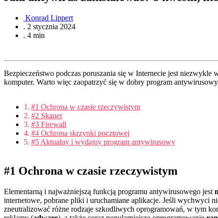
Konrad Lippert
.
2 stycznia 2024
.
4 min
Bezpieczeństwo podczas poruszania się w Internecie jest niezwykle
komputer. Warto więc zaopatrzyć się w dobry program antywirusowy,
#1 Ochrona w czasie rzeczywistym
#2 Skaner
#3 Firewall
#4 Ochrona skrzynki pocztowej
#5 Aktualny i wydajny program antywirusowy
#1 Ochrona w czasie rzeczywistym
Elementarną i najważniejszą funkcją programu antywirusowego jest
internetowe, pobrane pliki i uruchamiane aplikacje. Jeśli wychwyci
zneutralizować różne rodzaje szkodliwych oprogramowań, w tym koni
reklamy (
adware
), a także coraz popularniejsze oprogramowanie
ra