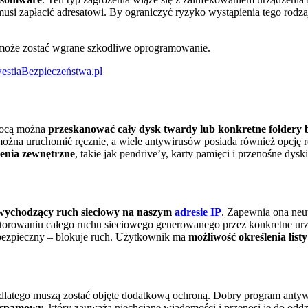
i zapłacić adresatowi. By ograniczyć ryzyko wystąpienia tego rodza
u może zostać wgrane szkodliwe oprogramowanie.
stiaBezpieczeństwa.pl
omocą można
przeskanować cały dysk twardy lub konkretne foldery b
żna uruchomić ręcznie, a wiele antywirusów posiada również opcję r
enia zewnętrzne
, takie jak pendrive’y, karty pamięci i przenośne dysk
i wychodzący ruch sieciowy na naszym
adresie IP
. Zapewnia ona neu
itorowaniu całego ruchu sieciowego generowanego przez konkretne urz
iebezpieczny – blokuje ruch. Użytkownik ma
możliwość określenia lis
, dlatego muszą zostać objęte dodatkową ochroną. Dobry program anty
tyspamowy
, który zauważa niechciane wiadomości i przenosi je do odd