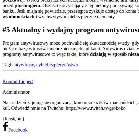
przed
phishingiem
. Oszuści korzystający z tej metody podszywają si
banku. Jeśli misja się powiedzie, przestępca zyskuje dostęp do kon
wiadomościach
i wychwytywać niebezpieczne elementy.
#5 Aktualny i wydajny program antywiru
Program antywirusowy może pochwalić się skutecznością wtedy, gd
bieżąco bazę wirusów i niebezpiecznych aplikacji. Antywirus działa
programy antywirusowe to więc takie, które
działają w sposób nie
Tagi:
antywirusy
,
cyberbezpieczeństwo
Konrad Lippert
Administrator
Na co dzień zajmuję się organizacją konkursu łazików marsjańskich,
kul. Odwiedź mnie na Twitchu: https://www.twitch.tv/grokoko
Udostępnij
Facebook