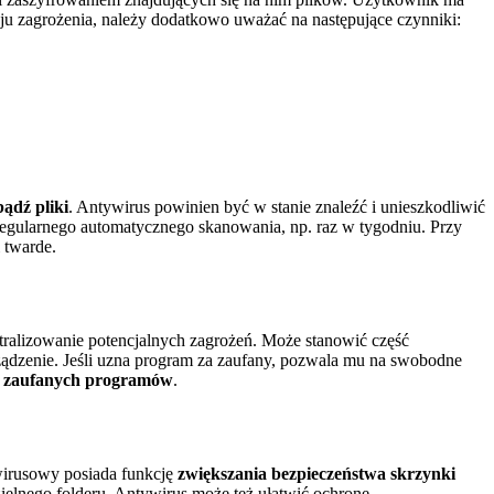
ju zagrożenia, należy dodatkowo uważać na następujące czynniki:
ądź pliki
. Antywirus powinien być w stanie znaleźć i unieszkodliwić
egularnego automatycznego skanowania, np. raz w tygodniu. Przy
i twarde.
tralizowanie potencjalnych zagrożeń. Może stanowić część
ądzenie. Jeśli uzna program za zaufany, pozwala mu na swobodne
ty zaufanych programów
.
wirusowy posiada funkcję
zwiększania bezpieczeństwa skrzynki
zielnego folderu. Antywirus może też ułatwić ochronę