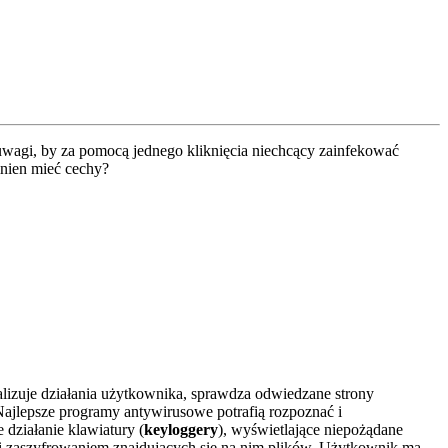
uwagi, by za pomocą jednego kliknięcia niechcący zainfekować
inien mieć cechy?
alizuje działania użytkownika, sprawdza odwiedzane strony
Najlepsze programy antywirusowe potrafią rozpoznać i
ce działanie klawiatury (
keyloggery
), wyświetlające niepożądane
a i zaszyfrowaniem znajdujących się na nim plików. Użytkownik ma