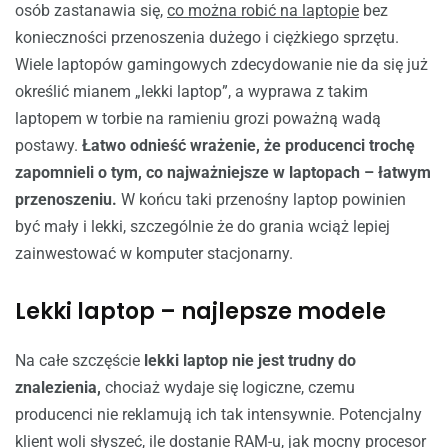
osób zastanawia się,
co można robić na laptopie
bez
konieczności przenoszenia dużego i ciężkiego sprzętu.
Wiele laptopów gamingowych zdecydowanie nie da się już
określić mianem „lekki laptop”, a wyprawa z takim
laptopem w torbie na ramieniu grozi poważną wadą
postawy.
Łatwo odnieść wrażenie, że producenci trochę
zapomnieli o tym, co najważniejsze w laptopach – łatwym
przenoszeniu.
W końcu taki przenośny laptop powinien
być mały i lekki, szczególnie że do grania wciąż lepiej
zainwestować w komputer stacjonarny.
Lekki laptop – najlepsze modele
Na całe szczęście
lekki laptop nie jest trudny do
znalezienia,
chociaż wydaje się logiczne, czemu
producenci nie reklamują ich tak intensywnie. Potencjalny
klient woli słyszeć, ile dostanie RAM-u, jak mocny procesor