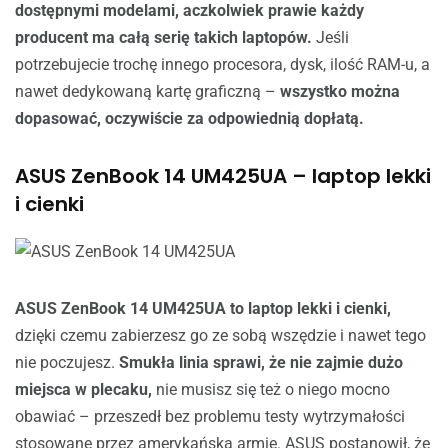
dostępnymi modelami, aczkolwiek prawie każdy
producent ma całą serię takich laptopów.
Jeśli
potrzebujecie trochę innego procesora, dysk, ilość RAM-u, a
nawet dedykowaną kartę graficzną –
wszystko można
dopasować, oczywiście za odpowiednią dopłatą.
ASUS ZenBook 14 UM425UA – laptop lekki
i cienki
ASUS ZenBook 14 UM425UA to laptop lekki i cienki,
dzięki czemu zabierzesz go ze sobą wszędzie i nawet tego
nie poczujesz.
Smukła linia sprawi, że nie zajmie dużo
miejsca w plecaku,
nie musisz się też o niego mocno
obawiać – przeszedł bez problemu testy wytrzymałości
stosowane przez amerykańską armię. ASUS postanowił, że