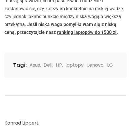
muszą sprawdzić, co im pasuje w ich budżecie i
zastanowić się, czy zależy im konkretnie na niskiej wadze,
czy jednak jakimś punkcie między niską wagą a większą
przekątną.
Jeśli niska waga pomyliła wam się z niską
ceną, przeczytajcie nasz
ranking laptopów do 1500 zł
.
Tagi:
Asus
,
Dell
,
HP
,
laptopy
,
Lenovo
,
LG
Konrad Lippert