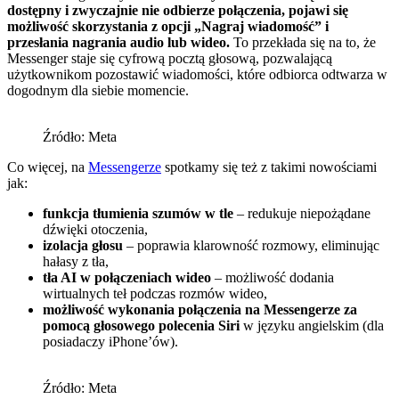
dostępny i zwyczajnie nie odbierze połączenia, pojawi się
możliwość skorzystania z opcji „Nagraj wiadomość” i
przesłania nagrania audio lub wideo.
To przekłada się na to, że
Messenger staje się cyfrową pocztą głosową, pozwalającą
użytkownikom pozostawić wiadomości, które odbiorca odtwarza w
dogodnym dla siebie momencie.
Źródło: Meta
Co więcej, na
Messengerze
spotkamy się też z takimi nowościami
jak:
funkcja tłumienia szumów w tle
– redukuje niepożądane
dźwięki otoczenia,
izolacja głosu
– poprawia klarowność rozmowy, eliminując
hałasy z tła,
tła AI w połączeniach wideo
– możliwość dodania
wirtualnych teł podczas rozmów wideo,
możliwość wykonania połączenia na Messengerze za
pomocą głosowego polecenia Siri
w języku angielskim (dla
posiadaczy iPhone’ów).
Źródło: Meta