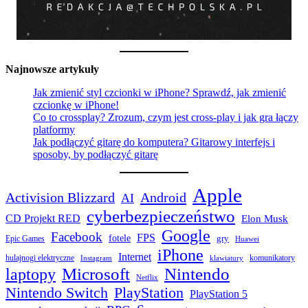
Najnowsze artykuły
Jak zmienić styl czcionki w iPhone? Sprawdź, jak zmienić
czcionkę w iPhone!
Co to crossplay? Zrozum, czym jest cross-play i jak gra łączy
platformy
Jak podłączyć gitarę do komputera? Gitarowy interfejs i
sposoby, by podłączyć gitarę
Apple
Activision Blizzard
Android
AI
cyberbezpieczeństwo
CD Projekt RED
Elon Musk
Google
Facebook
FPS
fotele
gry
Epic Games
Huawei
iPhone
Internet
hulajnogi elektryczne
komunikatory
Instagram
klawiatury
laptopy
Microsoft
Nintendo
Netflix
Nintendo Switch
PlayStation
PlayStation 5