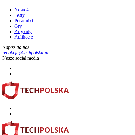
Nowości
Testy
Poradniki
Gry
Artykuły
Aplikacje
Napisz do nas
redakcja@techpolska.pl
Nasze social media