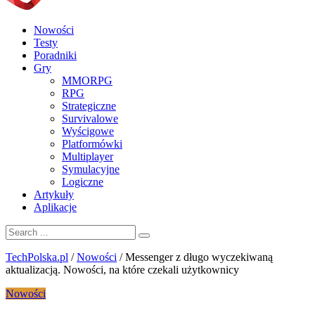
Nowości
Testy
Poradniki
Gry
MMORPG
RPG
Strategiczne
Survivalowe
Wyścigowe
Platformówki
Multiplayer
Symulacyjne
Logiczne
Artykuły
Aplikacje
TechPolska.pl
/
Nowości
/
Messenger z długo wyczekiwaną
aktualizacją. Nowości, na które czekali użytkownicy
Nowości