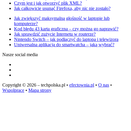
Czym jest i jak otworzyć plik XML?
Jak całkowicie usunąć Firefoxa, aby nic nie zostało?
Jak zwiększyć maksymalną głośność w laptopie lub
komputerze?
Kod błędu 43 karta graficzna – czy można go naprawić?
Jak sprawdzić zużycie Internetu w routerze?
Nintendo Switch – jak podłączyć do laptopa i telewizora
Uniwersalna aplikacja do smartwatcha – jaką wybrać?
Nasze social media
Copyright © 2026 – techpolska.pl •
efectownia.pl
•
O nas
•
Wspolprace
•
Mapa strony