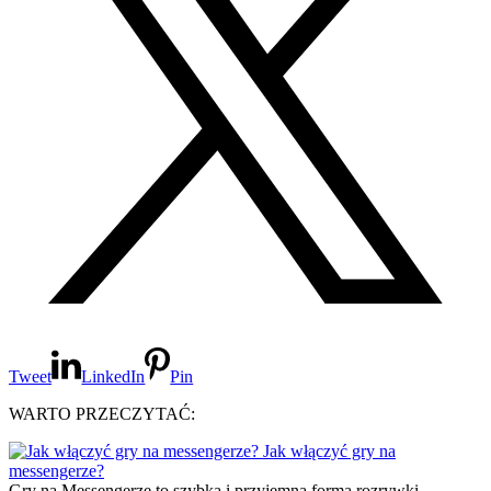
Tweet
LinkedIn
Pin
WARTO PRZECZYTAĆ:
Jak włączyć gry na
messengerze?
Gry na Messengerze to szybka i przyjemna forma rozrywki