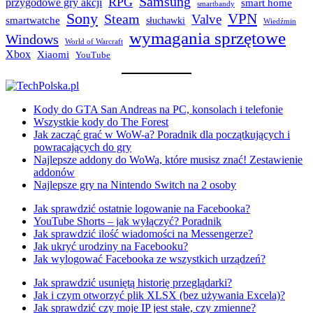
Samsung
RPG
przygodowe gry akcji
smart home
smartbandy
Sony
VPN
Steam
Valve
smartwatche
słuchawki
Wiedźmin
wymagania sprzętowe
Windows
World of Warcraft
Xbox
Xiaomi
YouTube
Kody do GTA San Andreas na PC, konsolach i telefonie
Wszystkie kody do The Forest
Jak zacząć grać w WoW-a? Poradnik dla początkujących i
powracających do gry
Najlepsze addony do WoWa, które musisz znać! Zestawienie
addonów
Najlepsze gry na Nintendo Switch na 2 osoby
Jak sprawdzić ostatnie logowanie na Facebooka?
YouTube Shorts – jak wyłączyć? Poradnik
Jak sprawdzić ilość wiadomości na Messengerze?
Jak ukryć urodziny na Facebooku?
Jak wylogować Facebooka ze wszystkich urządzeń?
Jak sprawdzić usuniętą historię przeglądarki?
Jak i czym otworzyć plik XLSX (bez używania Excela)?
Jak sprawdzić czy moje IP jest stałe, czy zmienne?