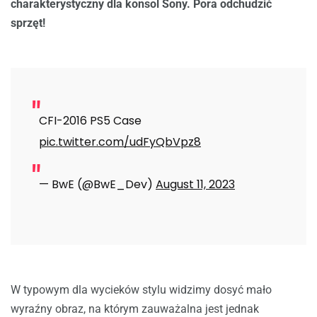
charakterystyczny dla konsol Sony. Pora odchudzić
sprzęt!
CFI-2016 PS5 Case
pic.twitter.com/udFyQbVpz8
— BwE (@BwE_Dev)
August 11, 2023
W typowym dla wycieków stylu widzimy dosyć mało
wyraźny obraz, na którym zauważalna jest jednak