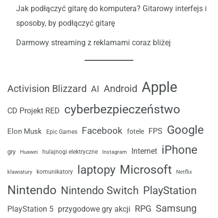
Jak podłączyć gitarę do komputera? Gitarowy interfejs i
sposoby, by podłączyć gitarę
Darmowy streaming z reklamami coraz bliżej
Apple
Android
Activision Blizzard
AI
cyberbezpieczeństwo
CD Projekt RED
Google
Facebook
FPS
Elon Musk
fotele
Epic Games
iPhone
Internet
gry
Huawei
hulajnogi elektryczne
Instagram
laptopy
Microsoft
komunikatory
klawiatury
Netflix
Nintendo
Nintendo Switch
PlayStation
Samsung
RPG
przygodowe gry akcji
PlayStation 5