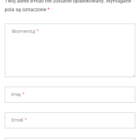
Twój adres e-mail nie zostanie opublikowany.
Wymagane
pola są oznaczone
*
Skomentuj
*
Imię
*
Email
*