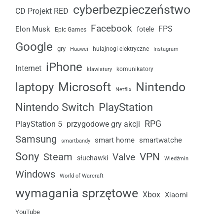
cyberbezpieczeństwo
CD Projekt RED
Facebook
FPS
Elon Musk
fotele
Epic Games
Google
gry
Huawei
hulajnogi elektryczne
Instagram
iPhone
Internet
komunikatory
klawiatury
laptopy
Microsoft
Nintendo
Netflix
Nintendo Switch
PlayStation
RPG
przygodowe gry akcji
PlayStation 5
Samsung
smart home
smartwatche
smartbandy
Sony
VPN
Steam
Valve
słuchawki
Wiedźmin
Windows
World of Warcraft
wymagania sprzętowe
Xbox
Xiaomi
YouTube