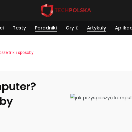
ci
Testy
Poradniki
Gry
Artykuły
Aplikac
sze triki i sposoby
mputer?
oby