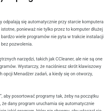
y odpalają się automatycznie przy starcie komputera
o istotne, ponieważ nie tylko przez to komputer dłużej
ty bardzo wiele programów nie pyta w trakcie instalacji
 bez pozwolenia.
nych narzędzi, takich jak CCleaner, ale nie są one
ogramów. Wystarczy, że naciśniesz skrót klawiszowy
h opcji Menadżer zadań, a kiedy się on otworzy,
n”, aby posortować programy tak, żeby na początku
o, że dany program uruchamia się automatycznie
cie jakiś program, który nie chcemy, aby włączał się