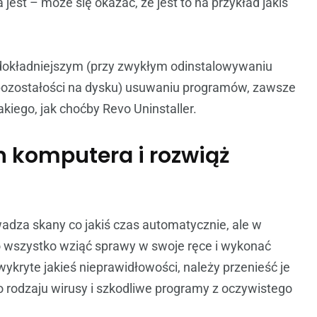
est – może się okazać, że jest to na przykład jakiś
 dokładniejszym (przy zwykłym odinstalowywaniu
 pozostałości na dysku) usuwaniu programów, zawsze
iego, jak choćby Revo Uninstaller.
 komputera i rozwiąż
za skany co jakiś czas automatycznie, ale w
o wszystko wziąć sprawy w swoje ręce i wykonać
wykryte jakieś nieprawidłowości, należy przenieść je
 rodzaju wirusy i szkodliwe programy z oczywistego