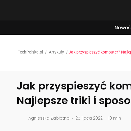
Nowoś
TechPolska.pl
/
Artykuły
/
Jak przyspieszyć komputer? Najlep
Jak przyspieszyć ko
Najlepsze triki i spos
.
.
Agnieszka Zabłotna
25 lipca 2022
10 min