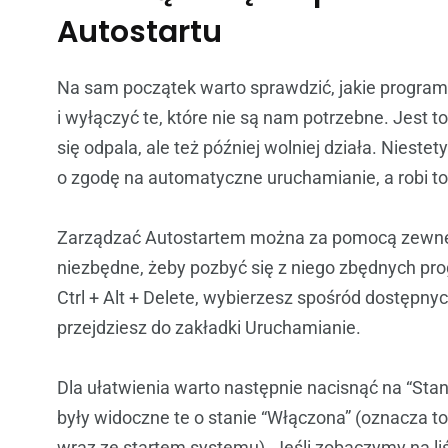
Autostartu
Na sam początek warto sprawdzić, jakie program
i wyłączyć te, które nie są nam potrzebne. Jest t
się odpala, ale też później wolniej działa. Nieste
o zgodę na automatyczne uruchamianie, a robi to
Zarządzać Autostartem można za pomocą zewnętrz
niezbędne, żeby pozbyć się z niego zbędnych pr
Ctrl + Alt + Delete, wybierzesz spośród dostępnyc
przejdziesz do zakładki Uruchamianie.
Dla ułatwienia warto następnie nacisnąć na “Sta
były widoczne te o stanie “Włączona” (oznacza t
wraz ze startem systemu). Jeśli zobaczymy na liś