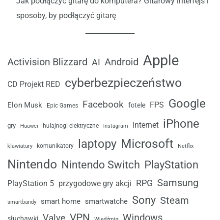
Jak podłączyć gitarę do komputera? Gitarowy interfejs i
sposoby, by podłączyć gitarę
Apple
Android
Activision Blizzard
AI
cyberbezpieczeństwo
CD Projekt RED
Google
Facebook
FPS
Elon Musk
fotele
Epic Games
iPhone
Internet
gry
Huawei
hulajnogi elektryczne
Instagram
laptopy
Microsoft
komunikatory
klawiatury
Netflix
Nintendo
Nintendo Switch
PlayStation
Samsung
RPG
przygodowe gry akcji
PlayStation 5
Sony
Steam
smart home
smartwatche
smartbandy
VPN
Windows
Valve
słuchawki
Wiedźmin