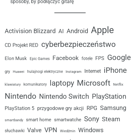
sposoby, by podłączyć gitarę
Apple
Android
Activision Blizzard
AI
cyberbezpieczeństwo
CD Projekt RED
Google
Facebook
FPS
Elon Musk
fotele
Epic Games
iPhone
Internet
gry
Huawei
hulajnogi elektryczne
Instagram
laptopy
Microsoft
komunikatory
klawiatury
Netflix
Nintendo
Nintendo Switch
PlayStation
Samsung
RPG
przygodowe gry akcji
PlayStation 5
Sony
Steam
smart home
smartwatche
smartbandy
VPN
Windows
Valve
słuchawki
Wiedźmin