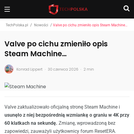
/
/
TechPolska.pl
Nowości
Valve po cichu zmieniło opis Steam Machine…
Valve po cichu zmieniło opis
Steam Machine…
.
.
Konrad Lippert
30 czerwca 2026
2 min
Valve zaktualizowało oficjalną stronę Steam Machine i
usunęło z niej bezpośrednią wzmiankę o graniu w 4K przy
60 klatkach na sekundę.
Zmianę, wprowadzoną bez
zapowiedzi, zauważyli użytkownicy forum ResetERA.