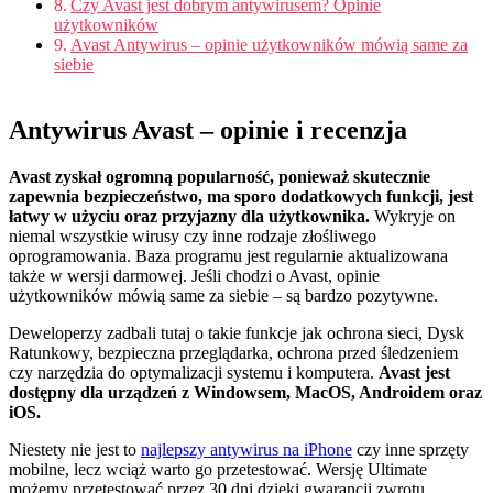
Czy Avast jest dobrym antywirusem? Opinie
użytkowników
Avast Antywirus – opinie użytkowników mówią same za
siebie
Antywirus Avast – opinie i recenzja
Avast zyskał ogromną popularność, ponieważ skutecznie
zapewnia bezpieczeństwo, ma sporo dodatkowych funkcji, jest
łatwy w użyciu oraz przyjazny dla użytkownika.
Wykryje on
niemal wszystkie wirusy czy inne rodzaje złośliwego
oprogramowania. Baza programu jest regularnie aktualizowana
także w wersji darmowej. Jeśli chodzi o Avast, opinie
użytkowników mówią same za siebie – są bardzo pozytywne.
Deweloperzy zadbali tutaj o takie funkcje jak ochrona sieci, Dysk
Ratunkowy, bezpieczna przeglądarka, ochrona przed śledzeniem
czy narzędzia do optymalizacji systemu i komputera.
Avast jest
dostępny dla urządzeń z Windowsem, MacOS, Androidem oraz
iOS.
Niestety nie jest to
najlepszy antywirus na iPhone
czy inne sprzęty
mobilne, lecz wciąż warto go przetestować. Wersję Ultimate
możemy przetestować przez 30 dni dzięki gwarancji zwrotu