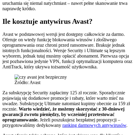
uruchamia się niemal natychmiast – nawet pełne skanowanie trwa
naprawdę krótko.
Ile kosztuje antywirus Avast?
Avast w podstawowej wersji jest dostępny całkowicie za darmo.
Oferuje on wtedy funkcję blokowania wirusów i złośliwego
oprogramowania oraz chroni przed ransomware. Brakuje jednak
istotnych funkcjonalności. Wersje Security i Ultimate są lepszym
wyborem, jednak tutaj musimy opłacić abonament. Pierwsza opcja
jest pozbawiona jedynie VPN, funkcji optymalizacji komputera oraz
AntiTrack, który ukrywa tożsamość użytkownika.
Źródło: Avast
Za subskrypcję Security zapłacimy 125 zł rocznie. Sporadycznie
pojawiają się dodatkowe promocje i rabaty, które warto mieć na
uwadze. Subskrypcję Ultimate natomiast kupimy obecnie za 159 zł
rocznie.
Warto wiedzieć, że możemy skorzystać z 30-dniowej
gwarancji zwrotu pieniędzy, by wcześniej przetestować
oprogramowanie.
Jeżeli poszukujesz bezpłatnej propozycji –
przygotowaliśmy dedykowany
ranking darmowych antywirusów
.