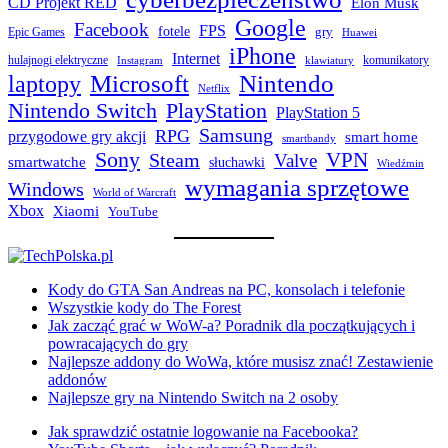
CD Projekt RED
Elon Musk
Google
Facebook
FPS
fotele
gry
Epic Games
Huawei
iPhone
Internet
hulajnogi elektryczne
komunikatory
Instagram
klawiatury
laptopy
Microsoft
Nintendo
Netflix
Nintendo Switch
PlayStation
PlayStation 5
Samsung
RPG
przygodowe gry akcji
smart home
smartbandy
Sony
VPN
Steam
Valve
smartwatche
słuchawki
Wiedźmin
wymagania sprzętowe
Windows
World of Warcraft
Xbox
Xiaomi
YouTube
Kody do GTA San Andreas na PC, konsolach i telefonie
Wszystkie kody do The Forest
Jak zacząć grać w WoW-a? Poradnik dla początkujących i
powracających do gry
Najlepsze addony do WoWa, które musisz znać! Zestawienie
addonów
Najlepsze gry na Nintendo Switch na 2 osoby
Jak sprawdzić ostatnie logowanie na Facebooka?