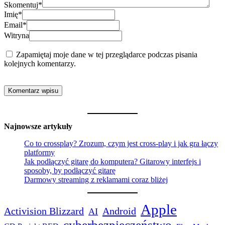
Skomentuj
*
Imię
*
Email
*
Witryna
Zapamiętaj moje dane w tej przeglądarce podczas pisania
kolejnych komentarzy.
Najnowsze artykuły
Co to crossplay? Zrozum, czym jest cross-play i jak gra łączy
platformy
Jak podłączyć gitarę do komputera? Gitarowy interfejs i
sposoby, by podłączyć gitarę
Darmowy streaming z reklamami coraz bliżej
Apple
Activision Blizzard
Android
AI
cyberbezpieczeństwo