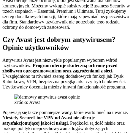
Avast oferuje także ochronę, która jest skierowana dla klientów
komercyjnych. Możemy wykupić subskrypcję Bussiness Security w
trzech stopniach – Essential, Premium i Ultimate. Tutaj zyskujemy
szereg dodatkowych funkcji, które mają zapewniać bezpieczeństwo
dla firm. Standardowy użytkownik nie potrzebuje tego rodzaju
ochrony do domowych zastosowań.
Czy Avast jest dobrym antywirusem?
Opinie użytkowników
Antywirus Avast jest niezwykle popularnym wyborem wśród
użytkowników.
Program oferuje skuteczną ochronę przed
złośliwym oprogramowaniem oraz zagrożeniami z sieci.
Uwzględniono tu również szereg dodatkowych funkcji jak Dysk
Ratunkowy, VPN, bezpieczna przeglądarka czy tryb bankowości.
Użytkownicy doceniają między innymi funkcjonalność programu.
Źródło: Avast
Pojawiają się także pomniejsze wady, które warto mieć na uwadze.
Niestety SecureLine VPN od Avast nie oferuje
satysfakcjonującej jakości usługi.
Prędkości są dość niskie oraz
brakuje polityki nieprzechowywania logów dotyczących