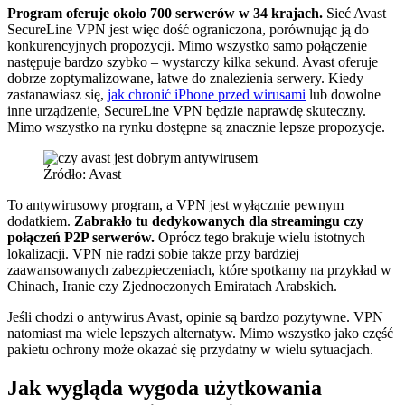
Program oferuje około 700 serwerów w 34 krajach.
Sieć Avast
SecureLine VPN jest więc dość ograniczona, porównując ją do
konkurencyjnych propozycji. Mimo wszystko samo połączenie
następuje bardzo szybko – wystarczy kilka sekund. Avast oferuje
dobrze zoptymalizowane, łatwe do znalezienia serwery. Kiedy
zastanawiasz się,
jak chronić iPhone przed wirusami
lub dowolne
inne urządzenie, SecureLine VPN będzie naprawdę skuteczny.
Mimo wszystko na rynku dostępne są znacznie lepsze propozycje.
Źródło: Avast
To antywirusowy program, a VPN jest wyłącznie pewnym
dodatkiem.
Zabrakło tu dedykowanych dla streamingu czy
połączeń P2P serwerów.
Oprócz tego brakuje wielu istotnych
lokalizacji. VPN nie radzi sobie także przy bardziej
zaawansowanych zabezpieczeniach, które spotkamy na przykład w
Chinach, Iranie czy Zjednoczonych Emiratach Arabskich.
Jeśli chodzi o antywirus Avast, opinie są bardzo pozytywne. VPN
natomiast ma wiele lepszych alternatyw. Mimo wszystko jako część
pakietu ochrony może okazać się przydatny w wielu sytuacjach.
Jak wygląda wygoda użytkowania