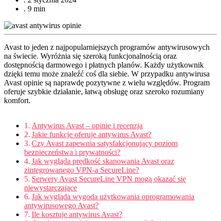
.
9 min
Avast to jeden z najpopularniejszych programów antywirusowych
na świecie. Wyróżnia się szeroką funkcjonalnością oraz
dostępnością darmowego i płatnych planów. Każdy użytkownik
dzięki temu może znaleźć coś dla siebie. W przypadku antywirusa
Avast opinie są naprawdę pozytywne z wielu względów. Program
oferuje szybkie działanie, łatwą obsługę oraz szeroko rozumiany
komfort.
Antywirus Avast – opinie i recenzja
Jakie funkcje oferuje antywirus Avast?
Czy Avast zapewnia satysfakcjonujący poziom
bezpieczeństwa i prywatności?
Jak wygląda prędkość skanowania Avast oraz
zintegrowanego VPN-a SecureLine?
Serwery Avast SecureLine VPN mogą okazać się
niewystarczające
Jak wygląda wygoda użytkowania oprogramowania
antywirusowego Avast?
Ile kosztuje antywirus Avast?