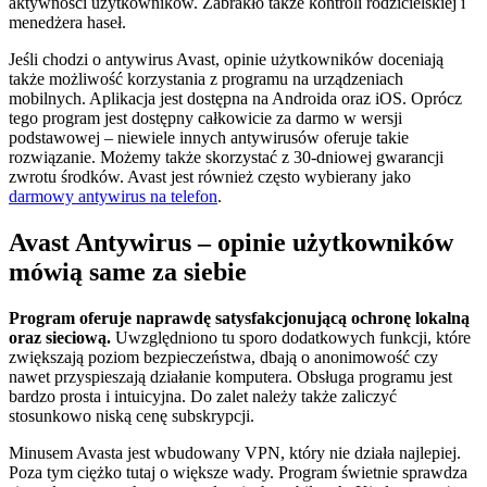
aktywności użytkowników. Zabrakło także kontroli rodzicielskiej i
menedżera haseł.
Jeśli chodzi o antywirus Avast, opinie użytkowników doceniają
także możliwość korzystania z programu na urządzeniach
mobilnych. Aplikacja jest dostępna na Androida oraz iOS. Oprócz
tego program jest dostępny całkowicie za darmo w wersji
podstawowej – niewiele innych antywirusów oferuje takie
rozwiązanie. Możemy także skorzystać z 30-dniowej gwarancji
zwrotu środków. Avast jest również często wybierany jako
darmowy antywirus na telefon
.
Avast Antywirus – opinie użytkowników
mówią same za siebie
Program oferuje naprawdę satysfakcjonującą ochronę lokalną
oraz sieciową.
Uwzględniono tu sporo dodatkowych funkcji, które
zwiększają poziom bezpieczeństwa, dbają o anonimowość czy
nawet przyspieszają działanie komputera. Obsługa programu jest
bardzo prosta i intuicyjna. Do zalet należy także zaliczyć
stosunkowo niską cenę subskrypcji.
Minusem Avasta jest wbudowany VPN, który nie działa najlepiej.
Poza tym ciężko tutaj o większe wady. Program świetnie sprawdza