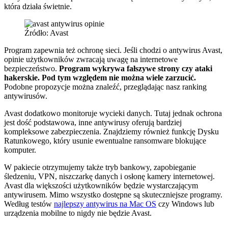
która działa świetnie.
Źródło: Avast
Program zapewnia też ochronę sieci. Jeśli chodzi o antywirus Avast,
opinie użytkowników zwracają uwagę na internetowe
bezpieczeństwo.
Program wykrywa fałszywe strony czy ataki
hakerskie. Pod tym względem nie można wiele zarzucić.
Podobne propozycje można znaleźć, przeglądając nasz ranking
antywirusów.
Avast dodatkowo monitoruje wycieki danych. Tutaj jednak ochrona
jest dość podstawowa, inne antywirusy oferują bardziej
kompleksowe zabezpieczenia. Znajdziemy również funkcję Dysku
Ratunkowego, który usunie ewentualne ransomware blokujące
komputer.
W pakiecie otrzymujemy także tryb bankowy, zapobieganie
śledzeniu, VPN, niszczarkę danych i osłonę kamery internetowej.
Avast dla większości użytkowników będzie wystarczającym
antywirusem. Mimo wszystko dostępne są skuteczniejsze programy.
Według testów
najlepszy antywirus na Mac OS
czy Windows lub
urządzenia mobilne to nigdy nie będzie Avast.