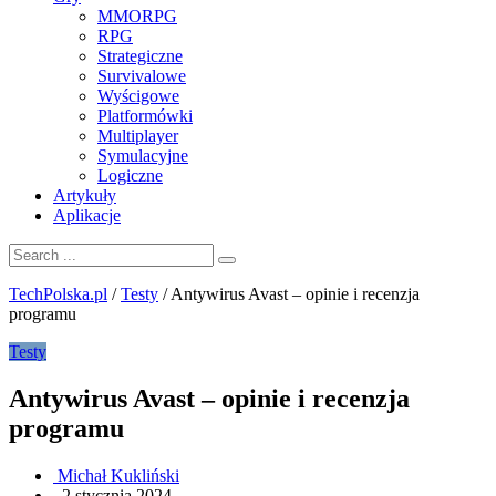
MMORPG
RPG
Strategiczne
Survivalowe
Wyścigowe
Platformówki
Multiplayer
Symulacyjne
Logiczne
Artykuły
Aplikacje
TechPolska.pl
/
Testy
/
Antywirus Avast – opinie i recenzja
programu
Testy
Antywirus Avast – opinie i recenzja
programu
Michał Kukliński
.
2 stycznia 2024