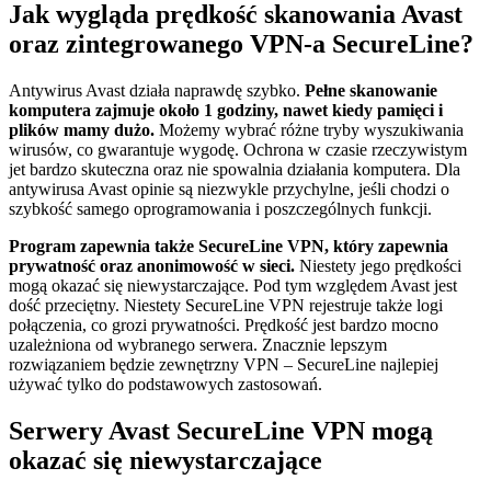
Jak wygląda prędkość skanowania Avast
oraz zintegrowanego VPN-a SecureLine?
Antywirus Avast działa naprawdę szybko.
Pełne skanowanie
komputera zajmuje około 1 godziny, nawet kiedy pamięci i
plików mamy dużo.
Możemy wybrać różne tryby wyszukiwania
wirusów, co gwarantuje wygodę. Ochrona w czasie rzeczywistym
jet bardzo skuteczna oraz nie spowalnia działania komputera. Dla
antywirusa Avast opinie są niezwykle przychylne, jeśli chodzi o
szybkość samego oprogramowania i poszczególnych funkcji.
Program zapewnia także SecureLine VPN, który zapewnia
prywatność oraz anonimowość w sieci.
Niestety jego prędkości
mogą okazać się niewystarczające. Pod tym względem Avast jest
dość przeciętny. Niestety SecureLine VPN rejestruje także logi
połączenia, co grozi prywatności. Prędkość jest bardzo mocno
uzależniona od wybranego serwera. Znacznie lepszym
rozwiązaniem będzie zewnętrzny VPN – SecureLine najlepiej
używać tylko do podstawowych zastosowań.
Serwery Avast SecureLine VPN mogą
okazać się niewystarczające