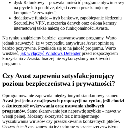
dysk Ratunkowy – pozwala umieścić program antywirusowy
na płycie lub pendrive, dzięki czemu przeskanujemy
komputer “z zewnątrz”;
dodatkowe funkcje – tryb bankowy, zapobieganie śledzeniu
SecureLive VPN, niszczarka danych oraz osłona kamery
internetowej także należą do funkcjonalności Avasta.
Na rynku znajdziemy bardziej zaawansowane programy. Warto
jednak zauważyć, że w przypadku antywirusa Avast opinie są
bardzo pozytywne. Przekłada się to na jakość programu. Warto
wiedzieć,
jak wyłączyć Windows Defender
przed rozpoczęciem
korzystania z Avasta. Inaczej nie wykorzystamy możliwości
programu.
Czy Avast zapewnia satysfakcjonujący
poziom bezpieczeństwa i prywatności?
Oprogramowanie zapewnia między innymi standardowy skaner.
Avast jest jedną z najlepszych propozycji na rynku, jeśli chodzi
o skuteczność wykrywania oraz usuwania złośliwych
programów.
Samo skanowanie jest naprawdę szybkie – nawet w
wersji pełnej. Możemy skorzystać też z inteligentnego
wyszukiwania wirusów czy przeszukiwania konkretnych plików.
Oczywiście Avast zapewnia też ochronę w czasie rzeczywistym,