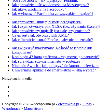
YouTube Shorts – jak wyłączyć? Poradnik
Jak sprawdzić ilość wiadomości na Messengerze?
Jak ukryć urodziny na Facebooku?
Jak wylogować Facebooka ze wszystkich urządzeń?
Jak sprawdzić usuniętą historię przeglądarki?
Jak i czym otworzyć plik XLSX (bez używania Excela)?
Jak sprawdzić czy moje IP jest stałe, czy zmienne?
Czym jest i jak otworzyć plik XML?
Jak całkowicie usunąć Firefoxa, aby nic nie zostało?
Jak zwiększyć maksymalną głośność w laptopie lub
komputerze?
Kod błędu 43 karta graficzna – czy można go naprawić?
Jak sprawdzić zużycie Internetu w routerze?
Nintendo Switch – jak podłączyć do laptopa i telewizora
Uniwersalna aplikacja do smartwatcha – jaką wybrać?
Nasze social media
Copyright © 2026 – techpolska.pl •
efectownia.pl
•
O nas
•
Wspolprace
•
Mapa strony