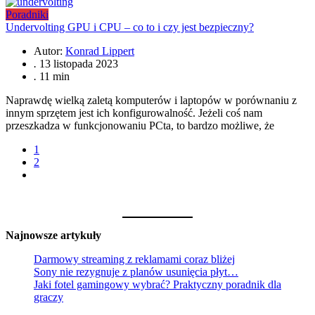
Poradniki
Undervolting GPU i CPU – co to i czy jest bezpieczny?
Autor:
Konrad Lippert
.
13 listopada 2023
.
11 min
Naprawdę wielką zaletą komputerów i laptopów w porównaniu z
innym sprzętem jest ich konfigurowalność. Jeżeli coś nam
przeszkadza w funkcjonowaniu PCta, to bardzo możliwe, że
1
2
Najnowsze artykuły
Darmowy streaming z reklamami coraz bliżej
Sony nie rezygnuje z planów usunięcia płyt…
Jaki fotel gamingowy wybrać? Praktyczny poradnik dla
graczy