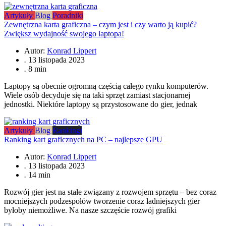
Artykuły
Blog
Poradniki
Zewnętrzna karta graficzna – czym jest i czy warto ją kupić?
Zwiększ wydajność swojego laptopa!
Autor:
Konrad Lippert
.
13 listopada 2023
.
8 min
Laptopy są obecnie ogromną częścią całego rynku komputerów.
Wiele osób decyduje się na taki sprzęt zamiast stacjonarnej
jednostki. Niektóre laptopy są przystosowane do gier, jednak
Artykuły
Blog
Rankingi
Ranking kart graficznych na PC – najlepsze GPU
Autor:
Konrad Lippert
.
13 listopada 2023
.
14 min
Rozwój gier jest na stałe związany z rozwojem sprzętu – bez coraz
mocniejszych podzespołów tworzenie coraz ładniejszych gier
byłoby niemożliwe. Na nasze szczęście rozwój grafiki