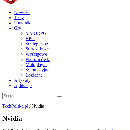
Nowości
Testy
Poradniki
Gry
MMORPG
RPG
Strategiczne
Survivalowe
Wyścigowe
Platformówki
Multiplayer
Symulacyjne
Logiczne
Artykuły
Aplikacje
TechPolska.pl
/
Nvidia
Nvidia