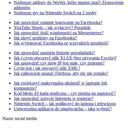
Najlepsze addony do WoWa, które musisz znać! Zestawienie
addonów
Najlepsze gry na Nintendo Switch na 2 osoby
Jak sprawdzić ostatnie logowanie na Facebooka?
YouTube Shorts – jak wyłączyć? Poradnik
Jak sprawdzić ilość wiadomości na Messengerze?
Jak ukryć urodziny na Facebooku?
Jak wylogować Facebooka ze wszystkich urządzeń?
Jak sprawdzić usuniętą historię przeglądarki?
Jak i czym otworzyć plik XLSX (bez używania Excela)?
Jak sprawdzić czy moje IP jest stałe, czy zmienne?
Czym jest i jak otworzyć plik XML?
Jak całkowicie usunąć Firefoxa, aby nic nie zostało?
Jak zwiększyć maksymalną głośność w laptopie lub
komputerze?
Kod błędu 43 karta graficzna – czy można go naprawić?
Jak sprawdzić zużycie Internetu w routerze?
Nintendo Switch – jak podłączyć do laptopa i telewizora
Uniwersalna aplikacja do smartwatcha – jaką wybrać?
Nasze social media