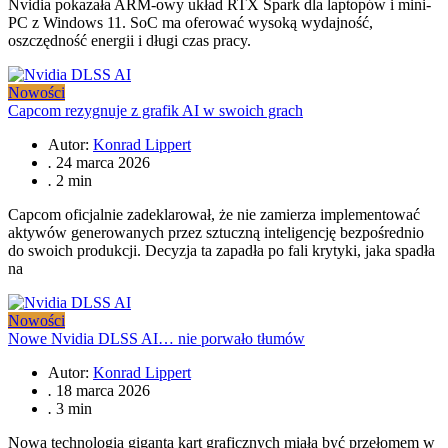
Nvidia pokazała ARM-owy układ RTX Spark dla laptopów i mini-
PC z Windows 11. SoC ma oferować wysoką wydajność,
oszczędność energii i długi czas pracy.
Nowości
Capcom rezygnuje z grafik AI w swoich grach
Autor:
Konrad Lippert
.
24 marca 2026
.
2 min
Capcom oficjalnie zadeklarował, że nie zamierza implementować
aktywów generowanych przez sztuczną inteligencję bezpośrednio
do swoich produkcji. Decyzja ta zapadła po fali krytyki, jaka spadła
na
Nowości
Nowe Nvidia DLSS AI… nie porwało tłumów
Autor:
Konrad Lippert
.
18 marca 2026
.
3 min
Nowa technologia giganta kart graficznych miała być przełomem w