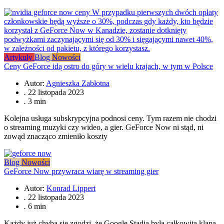
Artykuły
Blog
Nowości
Ceny GeForce idą ostro do góry w wielu krajach, w tym w Polsce
Autor:
Agnieszka Zabłotna
.
22 listopada 2023
.
3 min
Kolejna usługa subskrypcyjna podnosi ceny. Tym razem nie chodzi
o streaming muzyki czy wideo, a gier. GeForce Now ni stąd, ni
zowąd znacząco zmieniło koszty
Blog
Nowości
GeForce Now przywraca wiarę w streaming gier
Autor:
Konrad Lippert
.
22 listopada 2023
.
6 min
Każdy już chyba się zgodzi, że Google Stadia była całkowitą klapą.