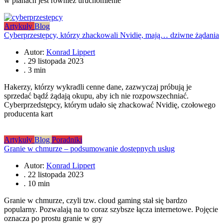
w planach jest również uruchomienie
Artykuły
Blog
Cyberprzestępcy, którzy zhackowali Nvidię, mają… dziwne żądania
Autor:
Konrad Lippert
.
29 listopada 2023
.
3 min
Hakerzy, którzy wykradli cenne dane, zazwyczaj próbują je
sprzedać bądź żądają okupu, aby ich nie rozpowszechniać.
Cyberprzedstępcy, którym udało się zhackować Nvidię, czołowego
producenta kart
Artykuły
Blog
Poradniki
Granie w chmurze – podsumowanie dostępnych usług
Autor:
Konrad Lippert
.
22 listopada 2023
.
10 min
Granie w chmurze, czyli tzw. cloud gaming stał się bardzo
popularny. Pozwalają na to coraz szybsze łącza internetowe. Pojęcie
oznacza po prostu granie w gry