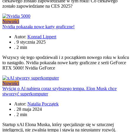
ciekawego zostało zapowiedziane w tym roku! Co ciekawego
zostało zapowiedziane na CES 2025?
Nowości
Nvidia pokazała nowe karty graficzne!
Autor:
Konrad Lippert
.
9 stycznia 2025
.
2 min
Wszyscy się tego spodziewali i z początkiem nowego roku w końcu
to nastąpiło. Nvidia pokazała nowe karty graficzne z serii GeForce
RTX 5000! Nvidia GeForce
Nowości
Wyścig o Al nabiera coraz szybszego tempa. Elon Musk chce
stworzyć superkomputer
Autor:
Natalia Początek
.
28 maja 2024
.
2 min
Startup xAl Elona Muska, który specjalizuje się w sztucznej
inteligencji, nie zwalnia tempa i stawia na nieustanny rozwój.