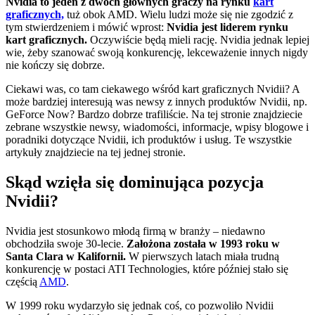
Nvidia to jeden z dwóch głównych graczy na rynku
kart
graficznych,
tuż obok AMD. Wielu ludzi może się nie zgodzić z
tym stwierdzeniem i mówić wprost:
Nvidia jest liderem rynku
kart graficznych.
Oczywiście będą mieli rację. Nvidia jednak lepiej
wie, żeby szanować swoją konkurencję, lekceważenie innych nigdy
nie kończy się dobrze.
Ciekawi was, co tam ciekawego wśród kart graficznych Nvidii? A
może bardziej interesują was newsy z innych produktów Nvidii, np.
GeForce Now? Bardzo dobrze trafiliście. Na tej stronie znajdziecie
zebrane wszystkie newsy, wiadomości, informacje, wpisy blogowe i
poradniki dotyczące Nvidii, ich produktów i usług. Te wszystkie
artykuły znajdziecie na tej jednej stronie.
Skąd wzięła się dominująca pozycja
Nvidii?
Nvidia jest stosunkowo młodą firmą w branży – niedawno
obchodziła swoje 30-lecie.
Założona została w 1993 roku w
Santa Clara w Kalifornii.
W pierwszych latach miała trudną
konkurencję w postaci ATI Technologies, które później stało się
częścią
AMD
.
W 1999 roku wydarzyło się jednak coś, co pozwoliło Nvidii