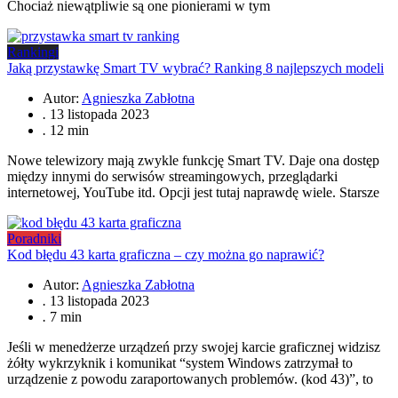
Chociaż niewątpliwie są one pionierami w tym
Rankingi
Jaką przystawkę Smart TV wybrać? Ranking 8 najlepszych modeli
Autor:
Agnieszka Zabłotna
.
13 listopada 2023
.
12 min
Nowe telewizory mają zwykle funkcję Smart TV. Daje ona dostęp
między innymi do serwisów streamingowych, przeglądarki
internetowej, YouTube itd. Opcji jest tutaj naprawdę wiele. Starsze
Poradniki
Kod błędu 43 karta graficzna – czy można go naprawić?
Autor:
Agnieszka Zabłotna
.
13 listopada 2023
.
7 min
Jeśli w menedżerze urządzeń przy swojej karcie graficznej widzisz
żółty wykrzyknik i komunikat “system Windows zatrzymał to
urządzenie z powodu zaraportowanych problemów. (kod 43)”, to