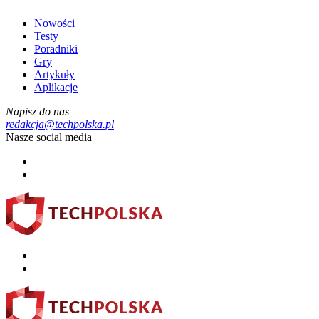
Nowości
Testy
Poradniki
Gry
Artykuły
Aplikacje
Napisz do nas
redakcja@techpolska.pl
Nasze social media