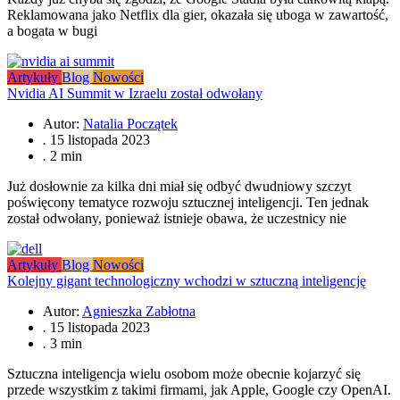
Reklamowana jako Netflix dla gier, okazała się uboga w zawartość,
a bogata w bugi
Artykuły
Blog
Nowości
Nvidia AI Summit w Izraelu został odwołany
Autor:
Natalia Początek
.
15 listopada 2023
.
2 min
Już dosłownie za kilka dni miał się odbyć dwudniowy szczyt
poświęcony tematyce rozwoju sztucznej inteligencji. Ten jednak
został odwołany, ponieważ istnieje obawa, że uczestnicy nie
Artykuły
Blog
Nowości
Kolejny gigant technologiczny wchodzi w sztuczną inteligencję
Autor:
Agnieszka Zabłotna
.
15 listopada 2023
.
3 min
Sztuczna inteligencja wielu osobom może obecnie kojarzyć się
przede wszystkim z takimi firmami, jak Apple, Google czy OpenAI.