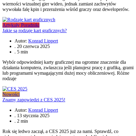
wierności wizualnej gier wideo, jednak zamiast zachwytów
wywołała falę kpin i przerażenia wśród graczy oraz deweloperów.
Artykuły
Poradniki
Jakie są rodzaje kart graficznych?
Autor:
Konrad Lippert
.
20 czerwca 2025
.
5 min
Wybór odpowiedniej karty graficznej ma ogromne znaczenie dla
działania komputera, zwłaszcza jeśli planujesz pracę z grafiką, grami
lub programami wymagającymi dużej mocy obliczeniowej. Różne
rodzaje
Nowości
Znamy zapowiedzi z CES 2025!
Autor:
Konrad Lippert
.
13 stycznia 2025
.
2 min
Rok się ledwo zaczął, a CES 2025 już za nami. Sprawdź, co