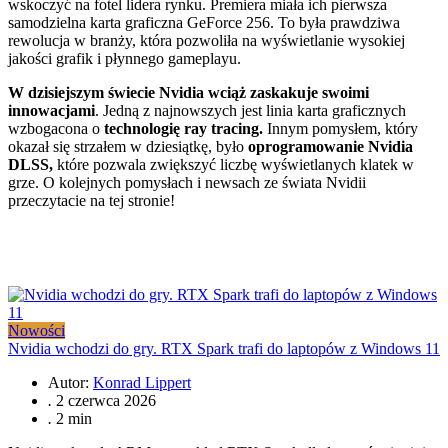
wskoczyć na fotel lidera rynku. Premiera miała ich pierwsza
samodzielna karta graficzna GeForce 256. To była prawdziwa
rewolucja w branży, która pozwoliła na wyświetlanie wysokiej
jakości grafik i płynnego gameplayu.
W dzisiejszym świecie Nvidia wciąż zaskakuje swoimi
innowacjami
. Jedną z najnowszych jest linia karta graficznych
wzbogacona o
technologię ray tracing.
Innym pomysłem, który
okazał się strzałem w dziesiątkę, było
oprogramowanie Nvidia
DLSS,
które pozwala zwiększyć liczbę wyświetlanych klatek w
grze. O kolejnych pomysłach i newsach ze świata Nvidii
przeczytacie na tej stronie!
Nowości
Nvidia wchodzi do gry. RTX Spark trafi do laptopów z Windows 11
Autor:
Konrad Lippert
.
2 czerwca 2026
.
2 min