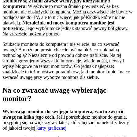
Monitory są z nami zawsze wtedy, gdy korzystamy z
komputera.
Właściwie to można śmiało powiedzieć, że bez
monitora nie obsłużycie komputera. Można oczywiście się bawić w
podłączanie do TV, ale to nic więcej jak półśrodki, które nic nie
ułatwiają.
Niezależnie od mocy komputera monitor jest
potrzebny.
Jego wybór może jednak stanowić pewny ból głowy.
Na szczęście możemy pomóc.
Szukacie monitora do komputera i nie wiecie, na co zwracać
uwagę? A może po prostu chcecie być na bieżąco z aktualną
technologią? Niezależnie od powodu dobrze trafiliście. Na tej
stronie agregujemy wszystkie informacje, wiadomości, newsy i
wpisy blogowe na temat monitorów. Co jednak najlepsze:
znajdziecie tu też mnóstwo poradników, jaki monitor kupić i na co
zwracać uwagę przy wyborze monitora dla siebie.
Na co zwracać uwagę wybierając
monitor?
Wybierając monitor do swojego komputera, warto zwrócić
uwagę na kilka jego cech.
Jeśli potrzebujesz monitor do grania,
przygotuj się na większy wydatek, który będzie poniekąd zależny
od jakości twojej
karty graficznej
.