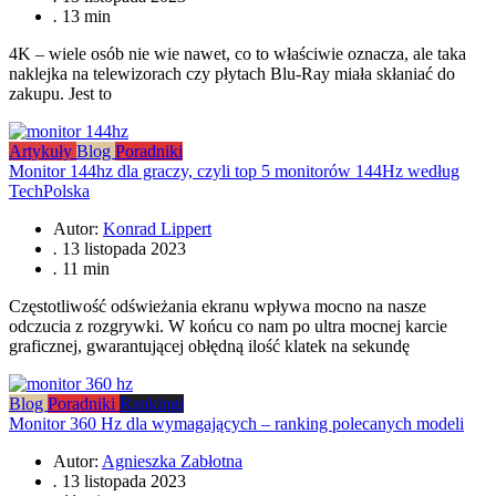
.
13 min
4K – wiele osób nie wie nawet, co to właściwie oznacza, ale taka
naklejka na telewizorach czy płytach Blu-Ray miała skłaniać do
zakupu. Jest to
Artykuły
Blog
Poradniki
Monitor 144hz dla graczy, czyli top 5 monitorów 144Hz według
TechPolska
Autor:
Konrad Lippert
.
13 listopada 2023
.
11 min
Częstotliwość odświeżania ekranu wpływa mocno na nasze
odczucia z rozgrywki. W końcu co nam po ultra mocnej karcie
graficznej, gwarantującej obłędną ilość klatek na sekundę
Blog
Poradniki
Rankingi
Monitor 360 Hz dla wymagających – ranking polecanych modeli
Autor:
Agnieszka Zabłotna
.
13 listopada 2023