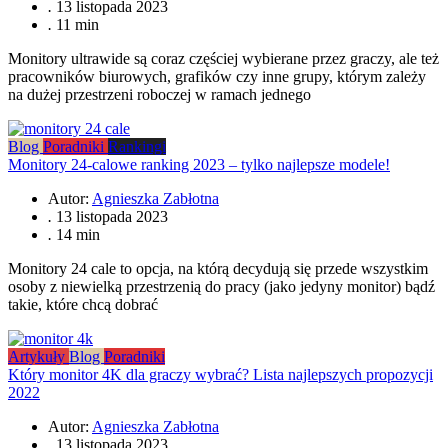
.
13 listopada 2023
.
11 min
Monitory ultrawide są coraz częściej wybierane przez graczy, ale też
pracowników biurowych, grafików czy inne grupy, którym zależy
na dużej przestrzeni roboczej w ramach jednego
Blog
Poradniki
Rankingi
Monitory 24-calowe ranking 2023 – tylko najlepsze modele!
Autor:
Agnieszka Zabłotna
.
13 listopada 2023
.
14 min
Monitory 24 cale to opcja, na którą decydują się przede wszystkim
osoby z niewielką przestrzenią do pracy (jako jedyny monitor) bądź
takie, które chcą dobrać
Artykuły
Blog
Poradniki
Który monitor 4K dla graczy wybrać? Lista najlepszych propozycji
2022
Autor:
Agnieszka Zabłotna
.
13 listopada 2023