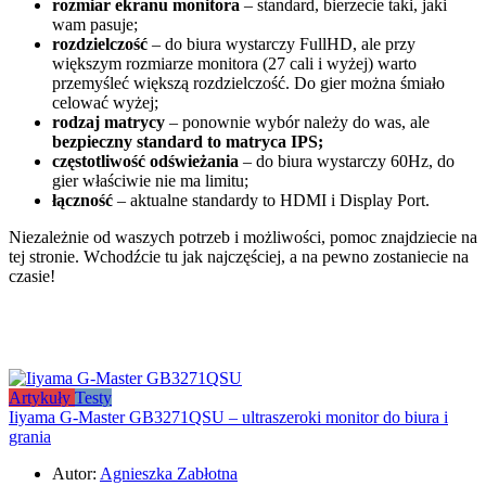
rozmiar ekranu monitora
– standard, bierzecie taki, jaki
wam pasuje;
rozdzielczość
– do biura wystarczy FullHD, ale przy
większym rozmiarze monitora (27 cali i wyżej) warto
przemyśleć większą rozdzielczość. Do gier można śmiało
celować wyżej;
rodzaj matrycy
– ponownie wybór należy do was, ale
bezpieczny standard to matryca IPS;
częstotliwość odświeżania
– do biura wystarczy 60Hz, do
gier właściwie nie ma limitu;
łączność
– aktualne standardy to HDMI i Display Port.
Niezależnie od waszych potrzeb i możliwości, pomoc znajdziecie na
tej stronie. Wchodźcie tu jak najczęściej, a na pewno zostaniecie na
czasie!
Artykuły
Testy
Iiyama G-Master GB3271QSU – ultraszeroki monitor do biura i
grania
Autor:
Agnieszka Zabłotna