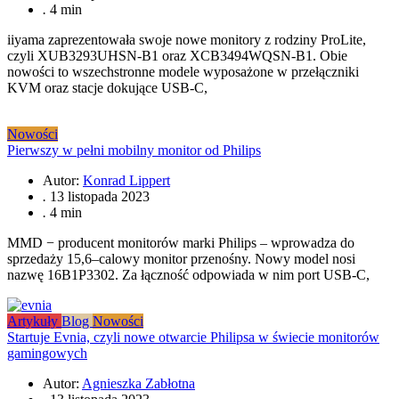
.
4 min
iiyama zaprezentowała swoje nowe monitory z rodziny ProLite,
czyli XUB3293UHSN-B1 oraz XCB3494WQSN-B1. Obie
nowości to wszechstronne modele wyposażone w przełączniki
KVM oraz stacje dokujące USB-C,
Nowości
Pierwszy w pełni mobilny monitor od Philips
Autor:
Konrad Lippert
.
13 listopada 2023
.
4 min
MMD − producent monitorów marki Philips – wprowadza do
sprzedaży 15,6–calowy monitor przenośny. Nowy model nosi
nazwę 16B1P3302. Za łączność odpowiada w nim port USB-C,
Artykuły
Blog
Nowości
Startuje Evnia, czyli nowe otwarcie Philipsa w świecie monitorów
gamingowych
Autor:
Agnieszka Zabłotna