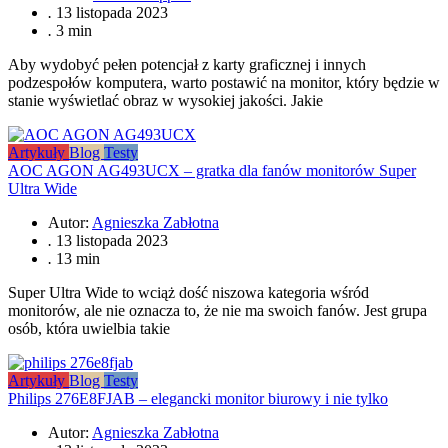
.
13 listopada 2023
.
3 min
Aby wydobyć pełen potencjał z karty graficznej i innych
podzespołów komputera, warto postawić na monitor, który będzie w
stanie wyświetlać obraz w wysokiej jakości. Jakie
Artykuły
Blog
Testy
AOC AGON AG493UCX – gratka dla fanów monitorów Super
Ultra Wide
Autor:
Agnieszka Zabłotna
.
13 listopada 2023
.
13 min
Super Ultra Wide to wciąż dość niszowa kategoria wśród
monitorów, ale nie oznacza to, że nie ma swoich fanów. Jest grupa
osób, która uwielbia takie
Artykuły
Blog
Testy
Philips 276E8FJAB – elegancki monitor biurowy i nie tylko
Autor:
Agnieszka Zabłotna