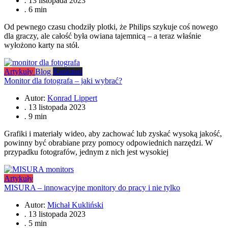
.
13 listopada 2023
.
6 min
Od pewnego czasu chodziły plotki, że Philips szykuje coś nowego
dla graczy, ale całość była owiana tajemnicą – a teraz właśnie
wyłożono karty na stół.
Artykuły
Blog
Rankingi
Monitor dla fotografa – jaki wybrać?
Autor:
Konrad Lippert
.
13 listopada 2023
.
9 min
Grafiki i materiały wideo, aby zachować lub zyskać wysoką jakość,
powinny być obrabiane przy pomocy odpowiednich narzędzi. W
przypadku fotografów, jednym z nich jest wysokiej
Artykuły
MISURA – innowacyjne monitory do pracy i nie tylko
Autor:
Michał Kukliński
.
13 listopada 2023
.
5 min