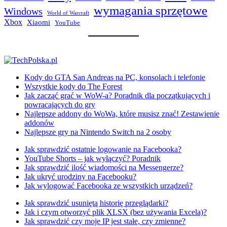
wymagania sprzętowe
Windows
World of Warcraft
Xbox
Xiaomi
YouTube
Kody do GTA San Andreas na PC, konsolach i telefonie
Wszystkie kody do The Forest
Jak zacząć grać w WoW-a? Poradnik dla początkujących i
powracających do gry
Najlepsze addony do WoWa, które musisz znać! Zestawienie
addonów
Najlepsze gry na Nintendo Switch na 2 osoby
Jak sprawdzić ostatnie logowanie na Facebooka?
YouTube Shorts – jak wyłączyć? Poradnik
Jak sprawdzić ilość wiadomości na Messengerze?
Jak ukryć urodziny na Facebooku?
Jak wylogować Facebooka ze wszystkich urządzeń?
Jak sprawdzić usuniętą historię przeglądarki?
Jak i czym otworzyć plik XLSX (bez używania Excela)?
Jak sprawdzić czy moje IP jest stałe, czy zmienne?