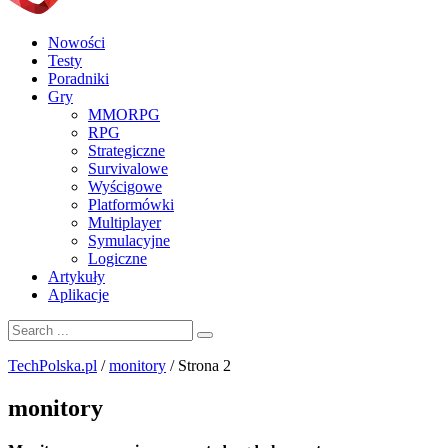
Nowości
Testy
Poradniki
Gry
MMORPG
RPG
Strategiczne
Survivalowe
Wyścigowe
Platformówki
Multiplayer
Symulacyjne
Logiczne
Artykuły
Aplikacje
TechPolska.pl
/
monitory
/
Strona 2
monitory