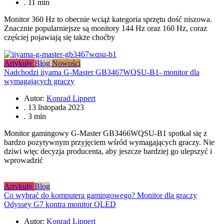
.
11 min
Monitor 360 Hz to obecnie wciąż kategoria sprzętu dość niszowa.
Znacznie popularniejsze są monitory 144 Hz oraz 160 Hz, coraz
częściej pojawiają się także choćby
Artykuły
Blog
Nowości
Nadchodzi iiyama G-Master GB3467WQSU-B1- monitor dla
wymagających graczy
Autor:
Konrad Lippert
.
13 listopada 2023
.
3 min
Monitor gamingowy G-Master GB3466WQSU-B1 spotkał się z
bardzo pozytywnym przyjęciem wśród wymagających graczy. Nie
dziwi więc decyzja producenta, aby jeszcze bardziej go ulepszyć i
wprowadzić
Artykuły
Blog
Co wybrać do komputera gamingowego? Monitor dla graczy
Odyssey G7 kontra monitor QLED
Autor:
Konrad Lippert