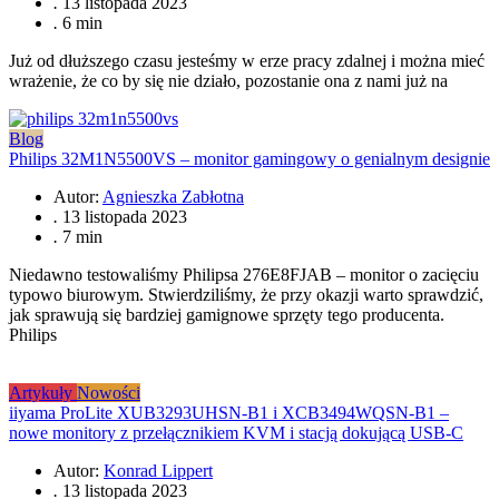
.
13 listopada 2023
.
6 min
Już od dłuższego czasu jesteśmy w erze pracy zdalnej i można mieć
wrażenie, że co by się nie działo, pozostanie ona z nami już na
Blog
Philips 32M1N5500VS – monitor gamingowy o genialnym designie
Autor:
Agnieszka Zabłotna
.
13 listopada 2023
.
7 min
Niedawno testowaliśmy Philipsa 276E8FJAB – monitor o zacięciu
typowo biurowym. Stwierdziliśmy, że przy okazji warto sprawdzić,
jak sprawują się bardziej gamignowe sprzęty tego producenta.
Philips
Artykuły
Nowości
iiyama ProLite XUB3293UHSN-B1 i XCB3494WQSN-B1 –
nowe monitory z przełącznikiem KVM i stacją dokującą USB-C
Autor:
Konrad Lippert
.
13 listopada 2023