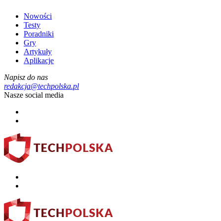
Nowości
Testy
Poradniki
Gry
Artykuły
Aplikacje
Napisz do nas
redakcja@techpolska.pl
Nasze social media