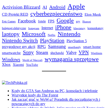
Apple
Activision Blizzard
Android
AI
cyberbezpieczeństwo
CD Projekt RED
Elon Musk
Google
Facebook
FPS
fotele
gry
Epic Games
Huawei
iPhone
Internet
hulajnogi elektryczne
komunikatory
Instagram
klawiatury
laptopy
Microsoft
Nintendo
Netflix
Nintendo Switch
PlayStation
PlayStation 5
Samsung
RPG
przygodowe gry akcji
smart home
smartbandy
Sony
VPN
Steam
Valve
smartwatche
słuchawki
Wiedźmin
wymagania sprzętowe
Windows
World of Warcraft
Xbox
Xiaomi
YouTube
Kody do GTA San Andreas na PC, konsolach i telefonie
Wszystkie kody do The Forest
Jak zacząć grać w WoW-a? Poradnik dla początkujących i
powracających do gry