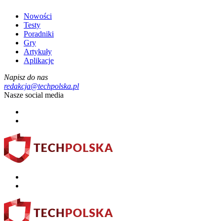
Nowości
Testy
Poradniki
Gry
Artykuły
Aplikacje
Napisz do nas
redakcja@techpolska.pl
Nasze social media