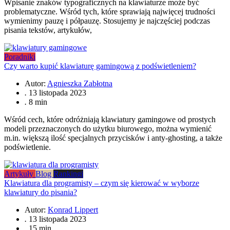
Wpisanie znaków typograficznych na klawiaturze może być
problematyczne. Wśród tych, które sprawiają najwięcej trudności
wymienimy pauzę i półpauzę. Stosujemy je najczęściej podczas
pisania tekstów, artykułów,
Poradniki
Czy warto kupić klawiaturę gamingową z podświetleniem?
Autor:
Agnieszka Zabłotna
.
13 listopada 2023
.
8 min
Wśród cech, które odróżniają klawiatury gamingowe od prostych
modeli przeznaczonych do użytku biurowego, można wymienić
m.in. większą ilość specjalnych przycisków i anty-ghosting, a także
podświetlenie.
Artykuły
Blog
Rankingi
Klawiatura dla programisty – czym się kierować w wyborze
klawiatury do pisania?
Autor:
Konrad Lippert
.
13 listopada 2023
.
15 min