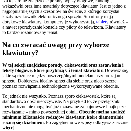
Na tej stronie znajdziecie porady, wpisy blogowe, rankingi,
wskazówki oraz inne materiały dotyczące klawiatur. Jest to jedno z
najpopularniejszych akcesoriów na świecie, z którego korzystał
każdy użytkownik elektronicznego sprzętu. Smartfony mają
dotykowe klawiatury, komputery je wykorzystują,
tablety
również –
a nawet sporadycznie konsole czy piloty do telewizora. Klawiatury
to bardzo rozbudowany temat.
Na co zwracać uwagę przy wyborze
klawiatury?
W tej sekcji znajdziesz porady, ciekawostki oraz zestawienia i
teksty blogowe, które przybliżą Ci temat klawiatur.
Dowiesz się,
jakie są różnice między poszczególnymi modelami czy rodzajami
sprzętu. Dobierzesz idealny sprzęt dla siebie oraz nieco szerzej
poznasz rozwiązania technologiczne wykorzystywane obecnie.
To jednak nie wszystko. Poznasz sporo ciekawostek, które są
standardowo dość nieoczywiste. Na przykład to, że przełączniki
mechaniczne nie mogą być już uznawane za najnowsze i najlepsze
rozwiązanie – mimo powszechnej opinii.
Obecnie można znaleźć
minimum kilkanaście rodzajów klawiatur, które diametralnie
różnią się działaniem.
Po zagłębieniu we wpisy odkryjesz znacznie
więcej.