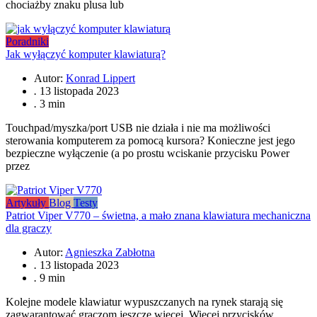
chociażby znaku plusa lub
Poradniki
Jak wyłączyć komputer klawiaturą?
Autor:
Konrad Lippert
.
13 listopada 2023
.
3 min
Touchpad/myszka/port USB nie działa i nie ma możliwości
sterowania komputerem za pomocą kursora? Konieczne jest jego
bezpieczne wyłączenie (a po prostu wciskanie przycisku Power
przez
Artykuły
Blog
Testy
Patriot Viper V770 – świetna, a mało znana klawiatura mechaniczna
dla graczy
Autor:
Agnieszka Zabłotna
.
13 listopada 2023
.
9 min
Kolejne modele klawiatur wypuszczanych na rynek starają się
zagwarantować graczom jeszcze więcej. Więcej przycisków,