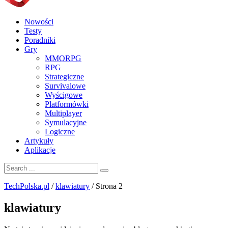
Nowości
Testy
Poradniki
Gry
MMORPG
RPG
Strategiczne
Survivalowe
Wyścigowe
Platformówki
Multiplayer
Symulacyjne
Logiczne
Artykuły
Aplikacje
TechPolska.pl
/
klawiatury
/
Strona 2
klawiatury