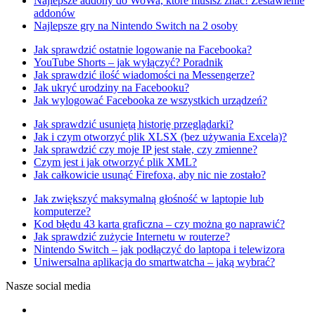
Najlepsze addony do WoWa, które musisz znać! Zestawienie
addonów
Najlepsze gry na Nintendo Switch na 2 osoby
Jak sprawdzić ostatnie logowanie na Facebooka?
YouTube Shorts – jak wyłączyć? Poradnik
Jak sprawdzić ilość wiadomości na Messengerze?
Jak ukryć urodziny na Facebooku?
Jak wylogować Facebooka ze wszystkich urządzeń?
Jak sprawdzić usuniętą historię przeglądarki?
Jak i czym otworzyć plik XLSX (bez używania Excela)?
Jak sprawdzić czy moje IP jest stałe, czy zmienne?
Czym jest i jak otworzyć plik XML?
Jak całkowicie usunąć Firefoxa, aby nic nie zostało?
Jak zwiększyć maksymalną głośność w laptopie lub
komputerze?
Kod błędu 43 karta graficzna – czy można go naprawić?
Jak sprawdzić zużycie Internetu w routerze?
Nintendo Switch – jak podłączyć do laptopa i telewizora
Uniwersalna aplikacja do smartwatcha – jaką wybrać?
Nasze social media