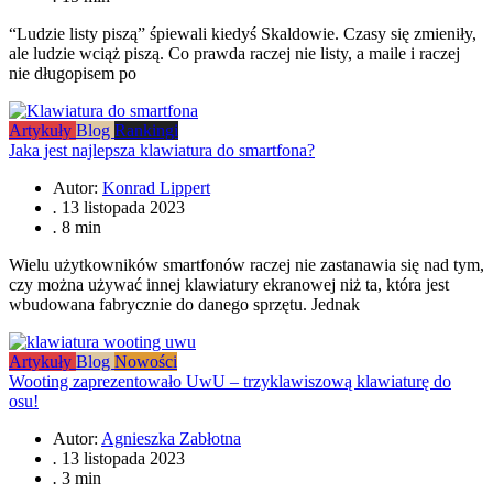
“Ludzie listy piszą” śpiewali kiedyś Skaldowie. Czasy się zmieniły,
ale ludzie wciąż piszą. Co prawda raczej nie listy, a maile i raczej
nie długopisem po
Artykuły
Blog
Rankingi
Jaka jest najlepsza klawiatura do smartfona?
Autor:
Konrad Lippert
.
13 listopada 2023
.
8 min
Wielu użytkowników smartfonów raczej nie zastanawia się nad tym,
czy można używać innej klawiatury ekranowej niż ta, która jest
wbudowana fabrycznie do danego sprzętu. Jednak
Artykuły
Blog
Nowości
Wooting zaprezentowało UwU – trzyklawiszową klawiaturę do
osu!
Autor:
Agnieszka Zabłotna
.
13 listopada 2023
.
3 min