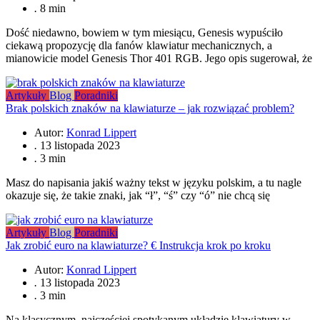
.
8 min
Dość niedawno, bowiem w tym miesiącu, Genesis wypuściło
ciekawą propozycję dla fanów klawiatur mechanicznych, a
mianowicie model Genesis Thor 401 RGB. Jego opis sugerował, że
Artykuły
Blog
Poradniki
Brak polskich znaków na klawiaturze – jak rozwiązać problem?
Autor:
Konrad Lippert
.
13 listopada 2023
.
3 min
Masz do napisania jakiś ważny tekst w języku polskim, a tu nagle
okazuje się, że takie znaki, jak “ł”, “ś” czy “ó” nie chcą się
Artykuły
Blog
Poradniki
Jak zrobić euro na klawiaturze? € Instrukcja krok po kroku
Autor:
Konrad Lippert
.
13 listopada 2023
.
3 min
Na klasycznym, najczęściej spotykanym układzie klawiatury w