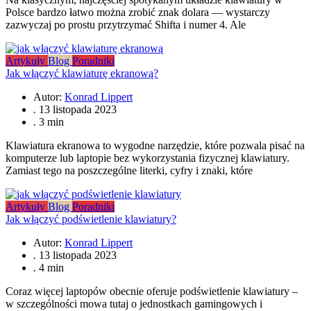
Polsce bardzo łatwo można zrobić znak dolara — wystarczy
zazwyczaj po prostu przytrzymać Shifta i numer 4. Ale
Artykuły
Blog
Poradniki
Jak włączyć klawiaturę ekranową?
Autor:
Konrad Lippert
.
13 listopada 2023
.
3 min
Klawiatura ekranowa to wygodne narzędzie, które pozwala pisać na
komputerze lub laptopie bez wykorzystania fizycznej klawiatury.
Zamiast tego na poszczególne literki, cyfry i znaki, które
Artykuły
Blog
Poradniki
Jak włączyć podświetlenie klawiatury?
Autor:
Konrad Lippert
.
13 listopada 2023
.
4 min
Coraz więcej laptopów obecnie oferuje podświetlenie klawiatury –
w szczególności mowa tutaj o jednostkach gamingowych i