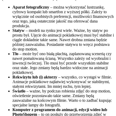
Aparat fotograficzny
– można wykorzystać lustrzankę,
cyfrowy kompakt lub smartfon z wyższej półki. Zależy to
wyłącznie od osobistych preferencji, możliwości finansowych
oraz tego, jaką ostatecznie jakość ma oferować dana
produkcja.
Statyw
– modeli na rynku jest wiele. Ważne, by statyw po
prostu był. Ujęcie do animacji poklatkowej musi być stabilne i
ciągle dokładnie takie same. Nawet drobna zmiana będzie
później zauważalna. Posiadanie statywu to wręcz podstawa
do stop motion.
Tło
– może być ono białą płachtą, zaplanowaną scenerią czy
nawet pomalowaną ścianą. Wszystko zależy od wyobraźni i
inwencji twórczej. Tło musi być przede wszystkim stabilne
oraz stałe. Jego zmiany będą bardzo widoczne na animacji
poklatkowej.
Rekwizytu lub (i) aktorzy
– wszystko, co wystąpi w filmie.
Animacje poklatkowe najłatwiej wykonywać se stabilnymi,
stałymi rekwizytami. Im mniej ruchu, tym lepiej.
Światło
– ważne, by podczas robienia zdjęć do stop motion,
oświetlenie pozostawało takie same. Zmiany będą
zauważalne na końcowym filmie. Warto o to zadbać kupując
specjalne lampy do fotografii.
Komputer z programem do animacji, edycji wideo lub
PhotoShopem
– to on posłuży do przetworzenia zdjęć w