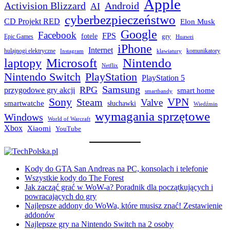
Apple
Activision Blizzard
Android
AI
cyberbezpieczeństwo
CD Projekt RED
Elon Musk
Google
Facebook
FPS
fotele
gry
Epic Games
Huawei
iPhone
Internet
hulajnogi elektryczne
komunikatory
Instagram
klawiatury
laptopy
Microsoft
Nintendo
Netflix
Nintendo Switch
PlayStation
PlayStation 5
Samsung
RPG
przygodowe gry akcji
smart home
smartbandy
Sony
VPN
Steam
Valve
smartwatche
słuchawki
Wiedźmin
wymagania sprzętowe
Windows
World of Warcraft
Xbox
Xiaomi
YouTube
Kody do GTA San Andreas na PC, konsolach i telefonie
Wszystkie kody do The Forest
Jak zacząć grać w WoW-a? Poradnik dla początkujących i
powracających do gry
Najlepsze addony do WoWa, które musisz znać! Zestawienie
addonów
Najlepsze gry na Nintendo Switch na 2 osoby