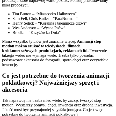
produkcji, które naprawdę warto poznać. Poniżej przedstawiamy
kilka propozycji:
Tim Burton – “Miasteczko Halloween”
Sam Fell, Chris Butler – “ParaNorman”
Henry Selick – “Koralina i tajemnicze drzwi”
Wes Anderson – “Wyspa Psów”
Brodka – “Krzyżówka Dnia”
Mimo wszystko tytułów jest znacznie więcej.
Animacji stop
motion można szukać w teledyskach, filmach,
krótkometrażowych produkcjach, reklamach itd.
Tworzenie
takiego wideo nie wymaga wiele. Trzeba tylko posiadać
podstawowe akcesoria do fotografii, sporo chęci oraz oczywiście
inwencję.
Co jest potrzebne do tworzenia animacji
poklatkowej? Najważniejszy sprzęt i
akcesoria
Tak naprawdę nie trzeba mieć wiele, by zacząć tworzyć stop
motion. Wystarczy pomysł, chęci, inwencja oraz drobna inwestycja.
Jakość musi być przynajmniej satysfakcjonująca. Co jest więc
potrzebne do tworzenia animacji poklatkowej?