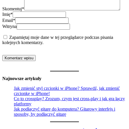
Skomentuj
*
Imię
*
Email
*
Witryna
Zapamiętaj moje dane w tej przeglądarce podczas pisania
kolejnych komentarzy.
Najnowsze artykuły
Jak zmienić styl czcionki w iPhone? Sprawdź, jak zmienić
czcionkę w iPhone!
Co to crossplay? Zrozum, czym jest cross-play i jak gra łączy
platformy
Jak podłączyć gitarę do komputera? Gitarowy interfejs i
sposoby, by podłączyć gitarę