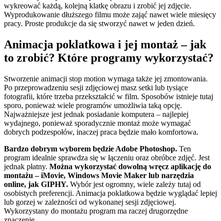
wykreować każdą, kolejną klatkę obrazu i zrobić jej zdjęcie.
Wyprodukowanie dłuższego filmu może zająć nawet wiele miesięcy
pracy. Proste produkcje da się stworzyć nawet w jeden dzień.
Animacja poklatkowa i jej montaż – jak
to zrobić? Które programy wykorzystać?
Stworzenie animacji stop motion wymaga także jej zmontowania.
Po przeprowadzeniu sesji zdjęciowej masz setki lub tysiące
fotografii, które trzeba przekształcić w film. Sposobów istnieje tutaj
sporo, ponieważ wiele programów umożliwia taką opcję.
Najważniejsze jest jednak posiadanie komputera – najlepiej
wydajnego, ponieważ sporadycznie montaż może wymagać
dobrych podzespołów, inaczej praca będzie mało komfortowa.
Bardzo dobrym wyborem będzie Adobe Photoshop.
Ten
program idealnie sprawdza się w łączeniu oraz obróbce zdjęć. Jest
jednak płatny.
Można wykorzystać dowolną wręcz aplikację do
montażu – iMovie, Windows Movie Maker lub narzędzia
online, jak GIPHY.
Wybór jest ogromny, wiele zależy tutaj od
osobistych preferencji. Animacja poklatkowa będzie wyglądać lepiej
lub gorzej w zależności od wykonanej sesji zdjęciowej.
Wykorzystany do montażu program ma raczej drugorzędne
znaczenie.