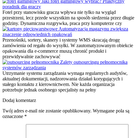
Jaki fotel gamingowy wybrać? Praktyczny
poradnik dla graczy
Fotel przy stanowisku gracza wpływa nie tylko na wygląd
przestrzeni, lecz przede wszystkim na sposób siedzenia przez długie
godziny. Dynamiczna rozgrywka, praca przy komputerze czy
Automatyzacja magazynu zwiększa
znaczenie odpowiednich opakowań
Przenośniki, sortery, skanery i systemy WMS skracają drogę
zamówienia od regału do wysyłki. W zautomatyzowanym obiekcie
opakowania dla e-commerce muszą chronić produkt i
przewidywalnie zachowywać
Zalety outsourcingu pełnomocnika
systemów zarządzania
Utrzymanie systemu zarządzania wymaga regularnych audytów,
aktualnej dokumentacji, nadzorowania działań korygujących i
stałego kontaktu z kierownictwem. Nie każda organizacja
potrzebuje jednak osobnego specjalisty na pełny
Dodaj komentarz
Twój adres e-mail nie zostanie opublikowany.
Wymagane pola są
oznaczone
*