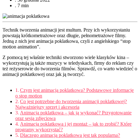
.
7 min
Technik tworzenia animacji jest multum. Przy ich wykorzystaniu
powstają krótkometrażowe oraz długie, pełnometrażowe filmy.
Jedną z nich jest animacja poklatkowa, czyli z angielskiego “stop
motion animation”.
Z pomocą tej właśnie techniki stworzono wiele klasyków kina –
wykorzystują ją także muzycy w teledyskach, firmy do reklam czy
też reżyserowie do tworzenia filmów. Sprawdź, co warto wiedzieć o
animacji poklatkowej oraz jak ją tworzyć.
Czym jest animacja poklatkowa? Podstawowe informacje
o stop motion
Co jest potrzebne do tworzenia animacji poklatkowej?
Najważniejszy sprzęt i akcesoria
Animacja poklatkowa – jak ją wykonać? Przygotowanie
oraz sesja zdjęciowa
Animacja poklatkowa i jej montaż – jak to zrobić? Które
programy wykorzystać?
Dlaczego animacja poklatkowa jest tak popularna?