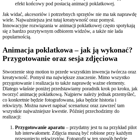
efekt końcowy pod postacią animacji poklatkowej.
Jak widać, akcesoriów i potrzebnych sprzętów nie ma tak naprawdę
wiele. Najważniejsza jest tutaj kreatywność oraz pomysł.
Innowacyjne rozwiązania w animacji poklatkowej często spotykają
się z bardzo pozytywnym odbiorem widzów, a także nie lada
popularnością.
Animacja poklatkowa – jak ją wykonać?
Przygotowanie oraz sesja zdjęciowa
Stworzenie stop motion to przede wszystkim inwencja twórcza oraz
kreatywność. Pomysł ma największe znaczenie. Mimo wszystko
przygotowanie i realizacja to także naprawdę ważne elementy.
Dlatego właśnie poniżej przedstawiamy poradnik krok po kroku, jak
tworzyć animację poklatkową. Najpierw należy jednak przemyśleć,
co konkretnie będzie fotografowana, jaka będzie historia i
rekwizyty. Można nawet napisać scenariusz oraz zawrzeć tam
wszystkie najważniejsze kwestie. Później przechodzimy do
realizacji:
Przygotowanie aparatu
– przydatny jest tu na przykład pilot
lub interwałometr. Zdjęcia muszą być robione przy każdym
przesunięciu rekwizytów. Fotografii w ten sposób będzie