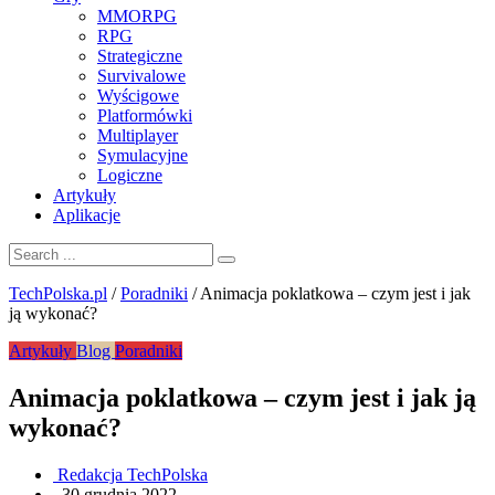
MMORPG
RPG
Strategiczne
Survivalowe
Wyścigowe
Platformówki
Multiplayer
Symulacyjne
Logiczne
Artykuły
Aplikacje
TechPolska.pl
/
Poradniki
/
Animacja poklatkowa – czym jest i jak
ją wykonać?
Artykuły
Blog
Poradniki
Animacja poklatkowa – czym jest i jak ją
wykonać?
Redakcja TechPolska
.
30 grudnia 2022