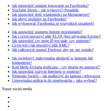
Jak sprawdzić ostatnie logowanie na Facebooka?
YouTube Shorts – jak wyłączyć? Poradnik
Jak sprawdzić ilość wiadomości na Messengerze?
Jak ukryć urodziny na Facebooku?
Jak wylogować Facebooka ze wszystkich urządzeń?
Jak sprawdzić usuniętą historię przeglądarki?
Jak i czym otworzyć plik XLSX (bez używania Excela)?
Jak sprawdzić czy moje IP jest stałe, czy zmienne?
Czym jest i jak otworzyć plik XML?
Jak całkowicie usunąć Firefoxa, aby nic nie zostało?
Jak zwiększyć maksymalną głośność w laptopie lub
komputerze?
Kod błędu 43 karta graficzna – czy można go naprawić?
Jak sprawdzić zużycie Internetu w routerze?
Nintendo Switch – jak podłączyć do laptopa i telewizora
Uniwersalna aplikacja do smartwatcha – jaką wybrać?
Nasze social media