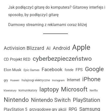
Jak podłączyć gitarę do komputera? Gitarowy interfejs i
sposoby, by podłączyć gitarę
Darmowy streaming z reklamami coraz bliżej
Apple
Android
Activision Blizzard
AI
cyberbezpieczeństwo
CD Projekt RED
Google
Facebook
FPS
Elon Musk
fotele
Epic Games
iPhone
Internet
gry
Huawei
hulajnogi elektryczne
Instagram
laptopy
Microsoft
komunikatory
klawiatury
Netflix
Nintendo
Nintendo Switch
PlayStation
Samsung
RPG
przygodowe gry akcji
PlayStation 5