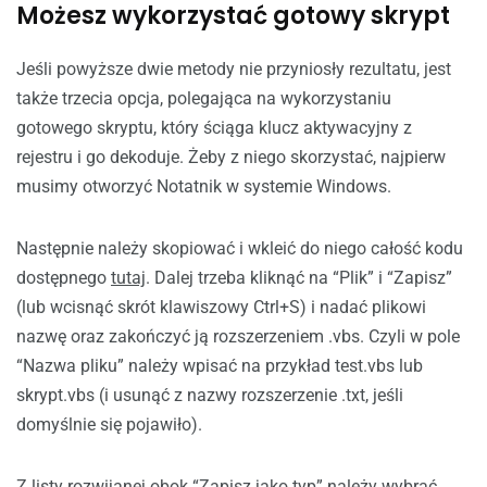
Możesz wykorzystać gotowy skrypt
Jeśli powyższe dwie metody nie przyniosły rezultatu, jest
także trzecia opcja, polegająca na wykorzystaniu
gotowego skryptu, który ściąga klucz aktywacyjny z
rejestru i go dekoduje. Żeby z niego skorzystać, najpierw
musimy otworzyć Notatnik w systemie Windows.
Następnie należy skopiować i wkleić do niego całość kodu
dostępnego
tutaj
. Dalej trzeba kliknąć na “Plik” i “Zapisz”
(lub wcisnąć skrót klawiszowy Ctrl+S) i nadać plikowi
nazwę oraz zakończyć ją rozszerzeniem .vbs. Czyli w pole
“Nazwa pliku” należy wpisać na przykład test.vbs lub
skrypt.vbs (i usunąć z nazwy rozszerzenie .txt, jeśli
domyślnie się pojawiło).
Z listy rozwijanej obok “Zapisz jako typ” należy wybrać