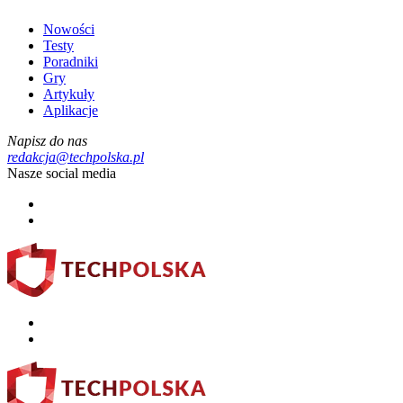
Nowości
Testy
Poradniki
Gry
Artykuły
Aplikacje
Napisz do nas
redakcja@techpolska.pl
Nasze social media