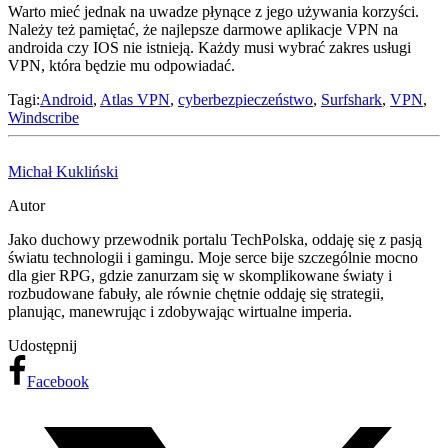
Warto mieć jednak na uwadze płynące z jego używania korzyści.
Należy też pamiętać, że najlepsze darmowe aplikacje VPN na
androida czy IOS nie istnieją. Każdy musi wybrać zakres usługi
VPN, która będzie mu odpowiadać.
Tagi:
Android
,
Atlas VPN
,
cyberbezpieczeństwo
,
Surfshark
,
VPN
,
Windscribe
Michał Kukliński
Autor
Jako duchowy przewodnik portalu TechPolska, oddaję się z pasją
światu technologii i gamingu. Moje serce bije szczególnie mocno
dla gier RPG, gdzie zanurzam się w skomplikowane światy i
rozbudowane fabuły, ale równie chętnie oddaję się strategii,
planując, manewrując i zdobywając wirtualne imperia.
Udostępnij
Facebook