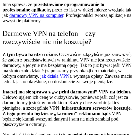
Inna sprawa, że
przedstawione oprogramowanie to
profesjonalne aplikacje,
przez co lista w dużej mierze wygląda tak,
jak
darmowy VPN na komputer
. Profesjonaliści tworzą aplikacje na
wszystkie platformy.
Darmowe VPN na telefon – czy
rzeczywiście nic nie kosztuje?
Z tym bywa bardzo różnie.
Oczywiście zdążyliście już zauważyć,
że żaden z przedstawionych w rankingu VPN nie jest rzeczywiście
darmowy, a jedynie ma bezpłatną opcję. Tak to już bywa: jeśli VPN
ma skutecznie działać (zapraszamy przy okazji do materiału, w
którym omawiamy,
jak działa VPN
), wymaga opłaty. Zawsze macie
jednak jasno określone, co dostaniecie za swoje pieniądze.
Inaczej ma się sprawa z „w pełni darmowymi” VPN na telefon.
Celowo ująłem ich cenę w cudzysłowie, ponieważ jeśli coś jest za
darmo, to my jesteśmy produktem. Każdy chce zarobić jakieś
pieniądze, a szczególnie VPN:
infrastruktura serwerów kosztuje.
Z tego powodu będziecie „karmieni” reklamami
bądź VPN
będzie się karmił waszymi danymi i sam na nich zarabiał pod
płaszczykiem ochrony.
Nawet jeśli jakimś cudem trafi się
w pełni darmowy i bezpieczny