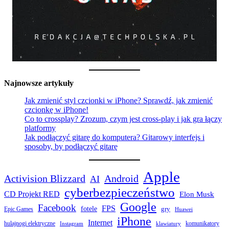
Najnowsze artykuły
Jak zmienić styl czcionki w iPhone? Sprawdź, jak zmienić
czcionkę w iPhone!
Co to crossplay? Zrozum, czym jest cross-play i jak gra łączy
platformy
Jak podłączyć gitarę do komputera? Gitarowy interfejs i
sposoby, by podłączyć gitarę
Apple
Activision Blizzard
Android
AI
cyberbezpieczeństwo
CD Projekt RED
Elon Musk
Google
Facebook
FPS
fotele
gry
Epic Games
Huawei
iPhone
Internet
hulajnogi elektryczne
komunikatory
Instagram
klawiatury