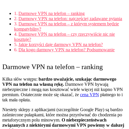
Darmowe VPN na telefon – ranking
Darmowy VPN na telefon: najczęściej zadawane pytania
Darmowe VPN na telefon – z którym systemem będzie
kompatybilny?
Darmowe VPN na telefon – czy rzeczywiście nic nie
kosztuje?
Jakie korzyści daje darmowy VPN na telefon?
Dla kogo darmowy VPN na telefon? Podsumowanie
Darmowe VPN na telefon – ranking
Kilka słów wstępu:
bardzo uważajcie, szukając darmowego
VPN na telefon na własną rękę.
Darmowe VPN bywają
niebezpieczne i mogą nas kosztować wiele więcej niż kupno VPN
premium. Ostatecznie może się okazać, że
cena VPN
płatnego to i
tak mała opłata.
Niestety sklepy z aplikacjami (szczególnie Google Play) są bardzo
zaśmiecone pułapkami, które można przyrównać do chodzenia po
metaforycznym polu minowym.
O niebezpieczeństwach
związanych z niektórymi darmowymi VPN powiemy w dalszej