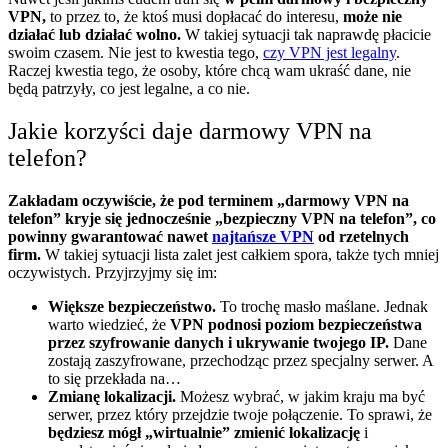
VPN,
to przez to, że ktoś musi dopłacać do interesu,
może nie
działać lub działać wolno.
W takiej sytuacji tak naprawdę płacicie
swoim czasem. Nie jest to kwestia tego,
czy VPN jest legalny
.
Raczej kwestia tego, że osoby, które chcą wam ukraść dane, nie
będą patrzyły, co jest legalne, a co nie.
Jakie korzyści daje darmowy VPN na
telefon?
Zakładam oczywiście, że pod terminem „darmowy VPN na
telefon” kryje się jednocześnie „bezpieczny VPN na telefon”, co
powinny gwarantować nawet
najtańsze VPN
od rzetelnych
firm.
W takiej sytuacji lista zalet jest całkiem spora, także tych mniej
oczywistych. Przyjrzyjmy się im:
Większe bezpieczeństwo.
To trochę masło maślane. Jednak
warto wiedzieć, że
VPN podnosi poziom bezpieczeństwa
przez szyfrowanie danych i ukrywanie twojego IP.
Dane
zostają zaszyfrowane, przechodząc przez specjalny serwer. A
to się przekłada na…
Zmianę lokalizacji.
Możesz wybrać, w jakim kraju ma być
serwer, przez który przejdzie twoje połączenie. To sprawi, że
będziesz mógł „wirtualnie” zmienić lokalizację
i