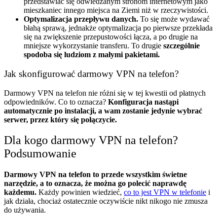
przedstawiać się odwiedzanym stronom internetowym jako
mieszkaniec innego miejsca na Ziemi niż w rzeczywistości.
Optymalizacja przepływu danych.
To się może wydawać
błahą sprawą, jednakże optymalizacja po pierwsze przekłada
się na zwiększenie przepustowości łącza, a po drugie na
mniejsze wykorzystanie transferu. To drugie
szczególnie
spodoba się ludziom z małymi pakietami.
Jak skonfigurować darmowy VPN na telefon?
Darmowy VPN na telefon nie różni się w tej kwestii od płatnych
odpowiedników. Co to oznacza?
Konfiguracja nastąpi
automatycznie po instalacji, a wam zostanie jedynie wybrać
serwer, przez który się połączycie.
Dla kogo darmowy VPN na telefon?
Podsumowanie
Darmowy VPN na telefon to przede wszystkim świetne
narzędzie, a to oznacza, że można go polecić naprawdę
każdemu.
Każdy powinien wiedzieć,
co to jest VPN w telefonie
i
jak działa, chociaż ostatecznie oczywiście nikt nikogo nie zmusza
do używania.