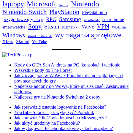
laptopy
Microsoft
Nintendo
Netflix
Nintendo Switch
PlayStation
PlayStation 5
Samsung
RPG
przygodowe gry akcji
smart home
smartbandy
Sony
VPN
Steam
Valve
smartwatche
słuchawki
Wiedźmin
wymagania sprzętowe
Windows
World of Warcraft
Xbox
Xiaomi
YouTube
Kody do GTA San Andreas na PC, konsolach i telefonie
Wszystkie kody do The Forest
Jak zacząć grać w WoW-a? Poradnik dla początkujących i
powracających do gry
Najlepsze addony do WoWa, które musisz znać! Zestawienie
addonów
Najlepsze gry na Nintendo Switch na 2 osoby
Jak sprawdzić ostatnie logowanie na Facebooka?
YouTube Shorts – jak wyłączyć? Poradnik
Jak sprawdzić ilość wiadomości na Messengerze?
Jak ukryć urodziny na Facebooku?
Jak wylogować Facebooka ze wszystkich urządzeń?