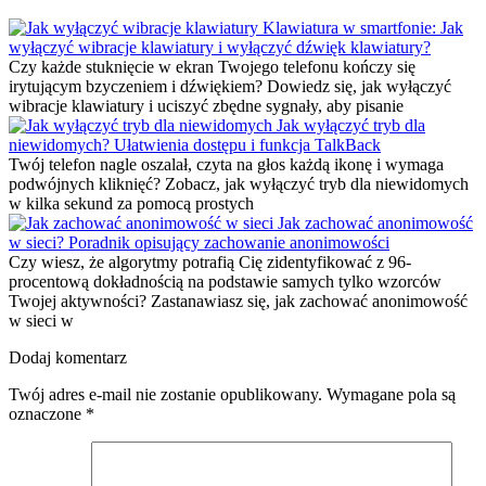
Klawiatura w smartfonie: Jak
wyłączyć wibracje klawiatury i wyłączyć dźwięk klawiatury?
Czy każde stuknięcie w ekran Twojego telefonu kończy się
irytującym bzyczeniem i dźwiękiem? Dowiedz się, jak wyłączyć
wibracje klawiatury i uciszyć zbędne sygnały, aby pisanie
Jak wyłączyć tryb dla
niewidomych? Ułatwienia dostępu i funkcja TalkBack
Twój telefon nagle oszalał, czyta na głos każdą ikonę i wymaga
podwójnych kliknięć? Zobacz, jak wyłączyć tryb dla niewidomych
w kilka sekund za pomocą prostych
Jak zachować anonimowość
w sieci? Poradnik opisujący zachowanie anonimowości
Czy wiesz, że algorytmy potrafią Cię zidentyfikować z 96-
procentową dokładnością na podstawie samych tylko wzorców
Twojej aktywności? Zastanawiasz się, jak zachować anonimowość
w sieci w
Dodaj komentarz
Twój adres e-mail nie zostanie opublikowany.
Wymagane pola są
oznaczone
*