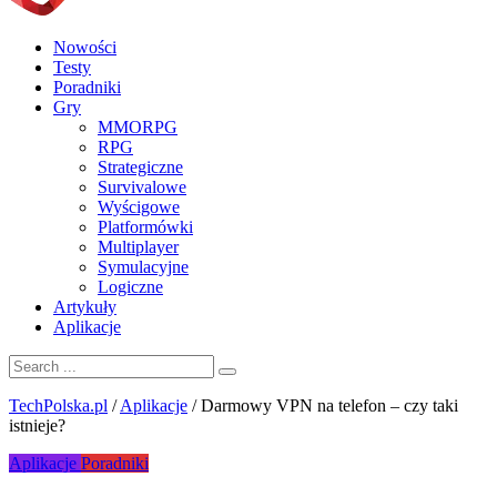
Nowości
Testy
Poradniki
Gry
MMORPG
RPG
Strategiczne
Survivalowe
Wyścigowe
Platformówki
Multiplayer
Symulacyjne
Logiczne
Artykuły
Aplikacje
TechPolska.pl
/
Aplikacje
/
Darmowy VPN na telefon – czy taki
istnieje?
Aplikacje
Poradniki