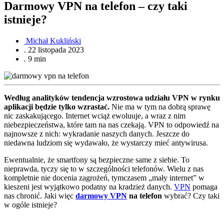
Darmowy VPN na telefon – czy taki
istnieje?
Michał Kukliński
.
22 listopada 2023
.
9 min
Według analityków tendencja wzrostowa udziału VPN w rynku
aplikacji będzie tylko wzrastać.
Nie ma w tym na dobrą sprawę
nic zaskakującego. Internet wciąż ewoluuje, a wraz z nim
niebezpieczeństwa, które tam na nas czekają. VPN to odpowiedź na
najnowsze z nich: wykradanie naszych danych. Jeszcze do
niedawna ludziom się wydawało, że wystarczy mieć antywirusa.
Ewentualnie, że smartfony są bezpieczne same z siebie. To
nieprawda, tyczy się to w szczególności telefonów. Wielu z nas
kompletnie nie docenia zagrożeń, tymczasem „mały internet” w
kieszeni jest wyjątkowo podatny na kradzież danych.
VPN
pomaga
nas chronić. Jaki więc
darmowy VPN
na telefon
wybrać? Czy taki
w ogóle istnieje?