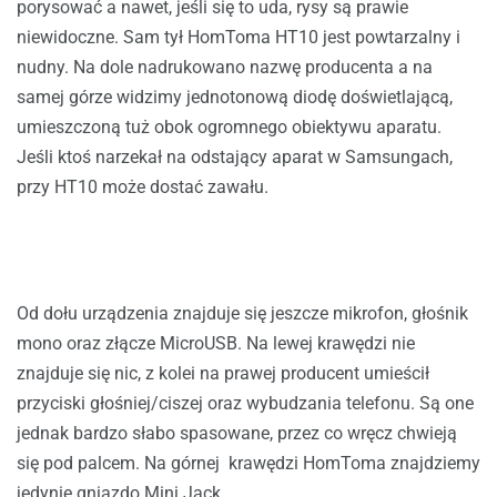
porysować a nawet, jeśli się to uda, rysy są prawie
niewidoczne. Sam tył HomToma HT10 jest powtarzalny i
nudny. Na dole nadrukowano nazwę producenta a na
samej górze widzimy jednotonową diodę doświetlającą,
umieszczoną tuż obok ogromnego obiektywu aparatu.
Jeśli ktoś narzekał na odstający aparat w Samsungach,
przy HT10 może dostać zawału.
Od dołu urządzenia znajduje się jeszcze mikrofon, głośnik
mono oraz złącze MicroUSB. Na lewej krawędzi nie
znajduje się nic, z kolei na prawej producent umieścił
przyciski głośniej/ciszej oraz wybudzania telefonu. Są one
jednak bardzo słabo spasowane, przez co wręcz chwieją
się pod palcem. Na górnej krawędzi HomToma znajdziemy
jedynie gniazdo Mini Jack.