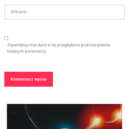
Witryna
Zapamiętaj moje dane w tej przeglądarce podczas pisania
kolejnych komentarzy.