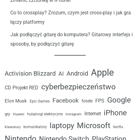
zmienić czcionkę w iPhone!
Co to crossplay? Zrozum, czym jest cross-play i jak gra
łączy platformy
Jak podłączyć gitarę do komputera? Gitarowy interfejs i
sposoby, by podłączyć gitarę
Apple
Android
Activision Blizzard
AI
cyberbezpieczeństwo
CD Projekt RED
Google
Facebook
FPS
Elon Musk
fotele
Epic Games
iPhone
Internet
gry
Huawei
hulajnogi elektryczne
Instagram
laptopy
Microsoft
komunikatory
klawiatury
Netflix
Nintendo
Nintendo Switch
PlayStation