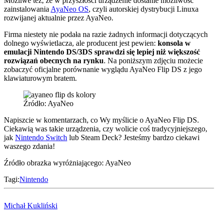
Możliwe też, że w przyszłości urządzenie dostanie możliwość
zainstalowania
AyaNeo OS
, czyli autorskiej dystrybucji Linuxa
rozwijanej aktualnie przez AyaNeo.
Firma niestety nie podała na razie żadnych informacji dotyczących
dolnego wyświetlacza, ale producent jest pewien:
konsola w
emulacji Nintendo DS/3DS sprawdzi się lepiej niż większość
rozwiązań obecnych na rynku
. Na poniższym zdjęciu możecie
zobaczyć oficjalne porównanie wyglądu AyaNeo Flip DS z jego
klawiaturowym bratem.
Źródło: AyaNeo
Napiszcie w komentarzach, co Wy myślicie o AyaNeo Flip DS.
Ciekawią was takie urządzenia, czy wolicie coś tradycyjniejszego,
jak
Nintendo Switch
lub Steam Deck? Jesteśmy bardzo ciekawi
waszego zdania!
Źródło obrazka wyróżniającego: AyaNeo
Tagi:
Nintendo
Michał Kukliński