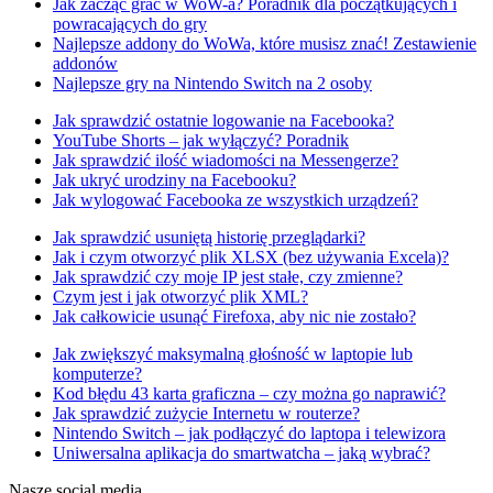
Jak zacząć grać w WoW-a? Poradnik dla początkujących i
powracających do gry
Najlepsze addony do WoWa, które musisz znać! Zestawienie
addonów
Najlepsze gry na Nintendo Switch na 2 osoby
Jak sprawdzić ostatnie logowanie na Facebooka?
YouTube Shorts – jak wyłączyć? Poradnik
Jak sprawdzić ilość wiadomości na Messengerze?
Jak ukryć urodziny na Facebooku?
Jak wylogować Facebooka ze wszystkich urządzeń?
Jak sprawdzić usuniętą historię przeglądarki?
Jak i czym otworzyć plik XLSX (bez używania Excela)?
Jak sprawdzić czy moje IP jest stałe, czy zmienne?
Czym jest i jak otworzyć plik XML?
Jak całkowicie usunąć Firefoxa, aby nic nie zostało?
Jak zwiększyć maksymalną głośność w laptopie lub
komputerze?
Kod błędu 43 karta graficzna – czy można go naprawić?
Jak sprawdzić zużycie Internetu w routerze?
Nintendo Switch – jak podłączyć do laptopa i telewizora
Uniwersalna aplikacja do smartwatcha – jaką wybrać?
Nasze social media