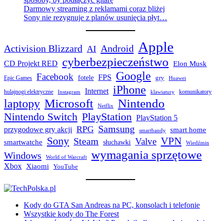
Darmowy streaming z reklamami coraz bliżej
Sony nie rezygnuje z planów usunięcia płyt…
Apple
Activision Blizzard
Android
AI
cyberbezpieczeństwo
CD Projekt RED
Elon Musk
Google
Facebook
FPS
fotele
gry
Epic Games
Huawei
iPhone
Internet
hulajnogi elektryczne
komunikatory
Instagram
klawiatury
laptopy
Microsoft
Nintendo
Netflix
Nintendo Switch
PlayStation
PlayStation 5
Samsung
RPG
przygodowe gry akcji
smart home
smartbandy
Sony
VPN
Steam
Valve
smartwatche
słuchawki
Wiedźmin
wymagania sprzętowe
Windows
World of Warcraft
Xbox
Xiaomi
YouTube
Kody do GTA San Andreas na PC, konsolach i telefonie
Wszystkie kody do The Forest