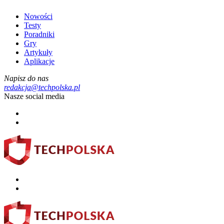
Nowości
Testy
Poradniki
Gry
Artykuły
Aplikacje
Napisz do nas
redakcja@techpolska.pl
Nasze social media