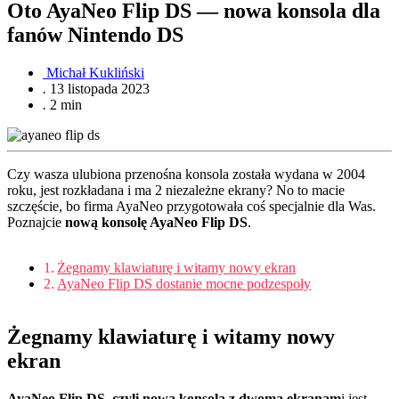
Oto AyaNeo Flip DS — nowa konsola dla
fanów Nintendo DS
Michał Kukliński
.
13 listopada 2023
.
2 min
Czy wasza ulubiona przenośna konsola została wydana w 2004
roku, jest rozkładana i ma 2 niezależne ekrany? No to macie
szczęście, bo firma AyaNeo przygotowała coś specjalnie dla Was.
Poznajcie
nową konsolę AyaNeo Flip DS
.
Żegnamy klawiaturę i witamy nowy ekran
AyaNeo Flip DS dostanie mocne podzespoły
Żegnamy klawiaturę i witamy nowy
ekran
AyaNeo Flip DS, czyli nowa konsola z dwoma ekranam
i jest