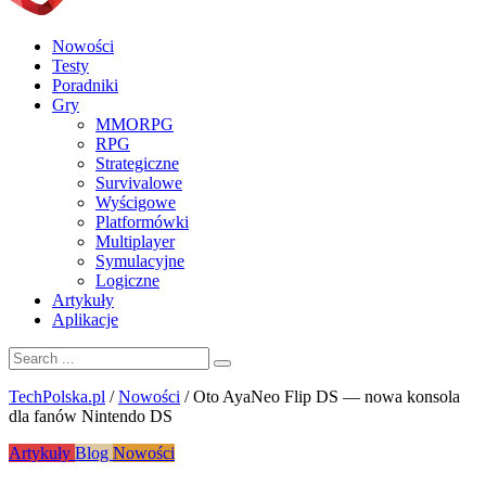
Nowości
Testy
Poradniki
Gry
MMORPG
RPG
Strategiczne
Survivalowe
Wyścigowe
Platformówki
Multiplayer
Symulacyjne
Logiczne
Artykuły
Aplikacje
TechPolska.pl
/
Nowości
/
Oto AyaNeo Flip DS — nowa konsola
dla fanów Nintendo DS
Artykuły
Blog
Nowości