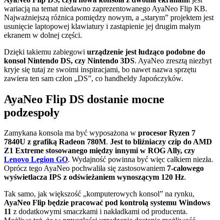
wariacją na temat niedawno zaprezentowanego AyaNeo Flip KB.
Najważniejszą różnica pomiędzy nowym, a „starym” projektem jest
usunięcie laptopowej klawiatury i zastąpienie jej drugim małym
ekranem w dolnej części.
Dzięki takiemu zabiegowi
urządzenie jest łudząco podobne do
konsol Nintendo DS, czy Nintendo 3DS
. AyaNeo zresztą niezbyt
kryje się tutaj ze swoimi inspiracjami, bo nawet nazwa sprzętu
zawiera ten sam człon „DS”, co handheldy Japończyków.
AyaNeo Flip DS dostanie mocne
podzespoły
Zamykana konsola ma być wyposażona w
procesor Ryzen 7
7840U z grafiką Radeon 780M
.
Jest to bliźniaczy czip do AMD
Z1 Extreme stosowanego między innymi w ROG Ally, czy
Lenovo Legion GO
. Wydajność powinna być więc całkiem niezła.
Oprócz tego AyaNeo pochwaliła się zastosowaniem
7-calowego
wyświetlacza IPS z odświeżaniem wynoszącym 120 Hz
.
Tak samo, jak większość „komputerowych konsol” na rynku,
AyaNeo Flip będzie pracować pod kontrolą systemu Windows
11
z dodatkowymi smaczkami i nakładkami od producenta.