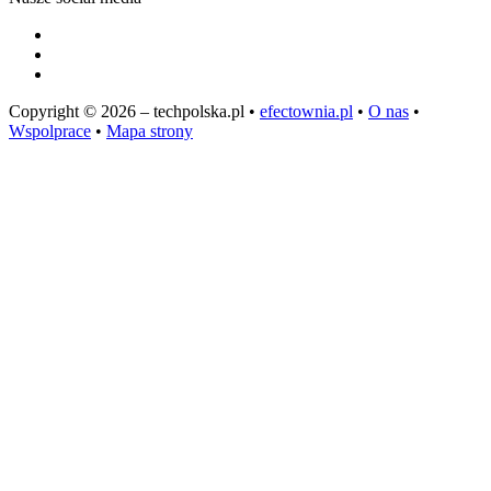
Copyright © 2026 – techpolska.pl •
efectownia.pl
•
O nas
•
Wspolprace
•
Mapa strony