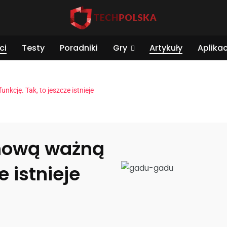
ci
Testy
Poradniki
Gry
Artykuły
Aplikac
cję. Tak, to jeszcze istnieje
nową ważną
e istnieje