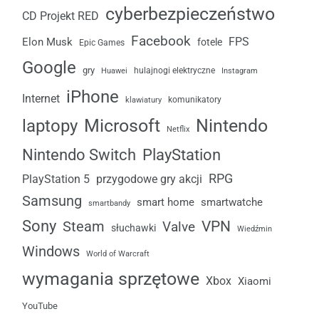
cyberbezpieczeństwo
CD Projekt RED
Facebook
FPS
Elon Musk
fotele
Epic Games
Google
gry
Huawei
hulajnogi elektryczne
Instagram
iPhone
Internet
komunikatory
klawiatury
laptopy
Microsoft
Nintendo
Netflix
Nintendo Switch
PlayStation
RPG
przygodowe gry akcji
PlayStation 5
Samsung
smart home
smartwatche
smartbandy
Sony
VPN
Steam
Valve
słuchawki
Wiedźmin
Windows
World of Warcraft
wymagania sprzętowe
Xbox
Xiaomi
YouTube