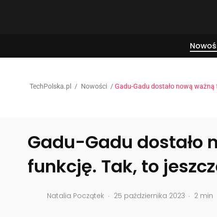
Nowoś
TechPolska.pl
/
Nowości
/
Gadu-Gadu dostało nową ważną funk
Gadu-Gadu dostało 
funkcję. Tak, to jeszcz
.
.
Natalia Początek
25 października 2023
2 min