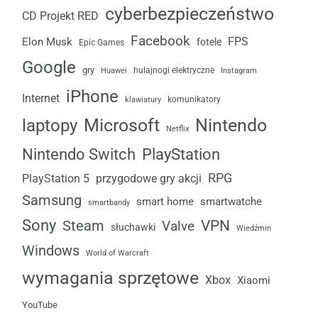
cyberbezpieczeństwo
CD Projekt RED
Facebook
FPS
Elon Musk
fotele
Epic Games
Google
gry
Huawei
hulajnogi elektryczne
Instagram
iPhone
Internet
komunikatory
klawiatury
laptopy
Microsoft
Nintendo
Netflix
Nintendo Switch
PlayStation
RPG
przygodowe gry akcji
PlayStation 5
Samsung
smart home
smartwatche
smartbandy
Sony
VPN
Steam
Valve
słuchawki
Wiedźmin
Windows
World of Warcraft
wymagania sprzętowe
Xbox
Xiaomi
YouTube