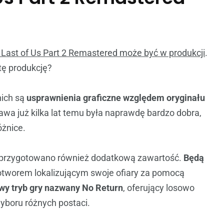
Last of Us Part 2 Remastered może być w produkcji
.
tę produkcję?
nich są
usprawnienia graficzne względem oryginału
awa już kilka lat temu była naprawdę bardzo dobra,
óżnice.
zy przygotowano również dodatkową zawartość.
Będą
tworem lokalizującym swoje ofiary za pomocą
y tryb gry nazwany No Return
, oferujący losowo
wyboru różnych postaci.