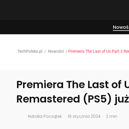
Nowoś
TechPolska.pl
/
Nowości
/
Premiera The Last of Us Part 2 Rem
Premiera The Last of U
Remastered (PS5) już 
.
.
Natalia Początek
19 stycznia 2024
2 min