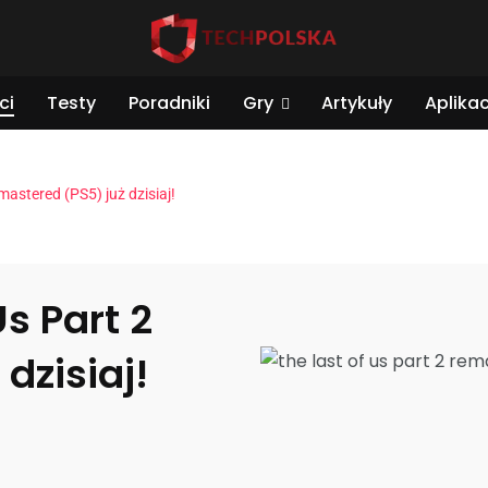
ci
Testy
Poradniki
Gry
Artykuły
Aplikac
astered (PS5) już dzisiaj!
s Part 2
dzisiaj!