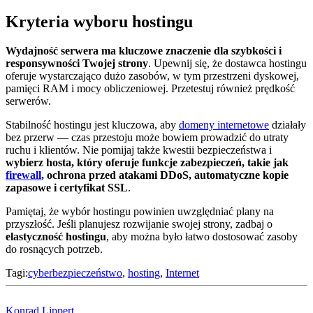
Kryteria wyboru hostingu
Wydajność serwera ma kluczowe znaczenie dla szybkości i
responsywności Twojej strony
. Upewnij się, że dostawca hostingu
oferuje wystarczająco dużo zasobów, w tym przestrzeni dyskowej,
pamięci RAM i mocy obliczeniowej. Przetestuj również prędkość
serwerów.
Stabilność hostingu jest kluczowa, aby
domeny internetowe
działały
bez przerw — czas przestoju może bowiem prowadzić do utraty
ruchu i klientów. Nie pomijaj także kwestii bezpieczeństwa i
wybierz hosta, który oferuje funkcje zabezpieczeń, takie jak
firewall
, ochrona przed atakami DDoS, automatyczne kopie
zapasowe i certyfikat SSL
.
Pamiętaj, że wybór hostingu powinien uwzględniać plany na
przyszłość. Jeśli planujesz rozwijanie swojej strony, zadbaj o
elastyczność hostingu
, aby można było łatwo dostosować zasoby
do rosnących potrzeb.
Tagi:
cyberbezpieczeństwo
,
hosting
,
Internet
Konrad Lippert