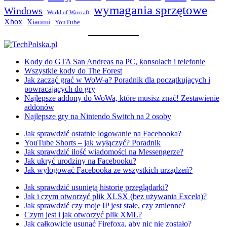
wymagania sprzętowe
Windows
World of Warcraft
Xbox
Xiaomi
YouTube
Kody do GTA San Andreas na PC, konsolach i telefonie
Wszystkie kody do The Forest
Jak zacząć grać w WoW-a? Poradnik dla początkujących i
powracających do gry
Najlepsze addony do WoWa, które musisz znać! Zestawienie
addonów
Najlepsze gry na Nintendo Switch na 2 osoby
Jak sprawdzić ostatnie logowanie na Facebooka?
YouTube Shorts – jak wyłączyć? Poradnik
Jak sprawdzić ilość wiadomości na Messengerze?
Jak ukryć urodziny na Facebooku?
Jak wylogować Facebooka ze wszystkich urządzeń?
Jak sprawdzić usuniętą historię przeglądarki?
Jak i czym otworzyć plik XLSX (bez używania Excela)?
Jak sprawdzić czy moje IP jest stałe, czy zmienne?
Czym jest i jak otworzyć plik XML?
Jak całkowicie usunąć Firefoxa, aby nic nie zostało?