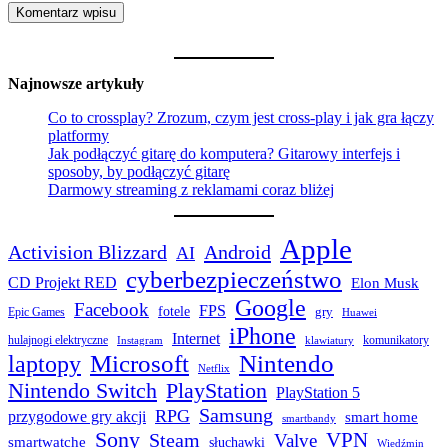
Najnowsze artykuły
Co to crossplay? Zrozum, czym jest cross-play i jak gra łączy
platformy
Jak podłączyć gitarę do komputera? Gitarowy interfejs i
sposoby, by podłączyć gitarę
Darmowy streaming z reklamami coraz bliżej
Apple
Activision Blizzard
Android
AI
cyberbezpieczeństwo
CD Projekt RED
Elon Musk
Google
Facebook
FPS
fotele
gry
Epic Games
Huawei
iPhone
Internet
hulajnogi elektryczne
komunikatory
Instagram
klawiatury
laptopy
Microsoft
Nintendo
Netflix
Nintendo Switch
PlayStation
PlayStation 5
Samsung
RPG
przygodowe gry akcji
smart home
smartbandy
Sony
VPN
Steam
Valve
smartwatche
słuchawki
Wiedźmin