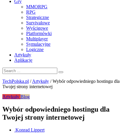
Gry
MMORPG
RPG
Strategiczne
Survivalowe
Wyścigowe
Platformówki
Multiplayer
Symulacyjne
Logiczne
Artykuły
Aplikacje
TechPolska.pl
/
Artykuły
/
Wybór odpowiedniego hostingu dla
Twojej strony internetowej
Artykuły
Blog
Wybór odpowiedniego hostingu dla
Twojej strony internetowej
Konrad Lippert