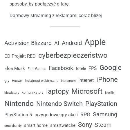
sposoby, by podłączyć gitarę
Darmowy streaming z reklamami coraz bliżej
Apple
Android
Activision Blizzard
AI
cyberbezpieczeństwo
CD Projekt RED
Google
Facebook
FPS
Elon Musk
fotele
Epic Games
iPhone
Internet
gry
Huawei
hulajnogi elektryczne
Instagram
laptopy
Microsoft
komunikatory
klawiatury
Netflix
Nintendo
Nintendo Switch
PlayStation
Samsung
RPG
przygodowe gry akcji
PlayStation 5
Sony
Steam
smart home
smartwatche
smartbandy