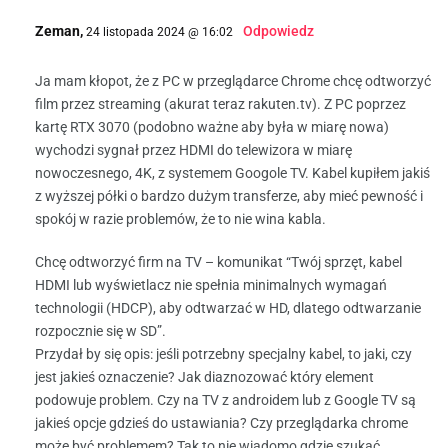
Zeman,
Odpowiedz
24 listopada 2024 @ 16:02
Ja mam kłopot, że z PC w przeglądarce Chrome chcę odtworzyć
film przez streaming (akurat teraz rakuten.tv). Z PC poprzez
kartę RTX 3070 (podobno ważne aby była w miarę nowa)
wychodzi sygnał przez HDMI do telewizora w miarę
nowoczesnego, 4K, z systemem Googole TV. Kabel kupiłem jakiś
z wyższej półki o bardzo dużym transferze, aby mieć pewność i
spokój w razie problemów, że to nie wina kabla.
Chcę odtworzyć firm na TV – komunikat “Twój sprzęt, kabel
HDMI lub wyświetlacz nie spełnia minimalnych wymagań
technologii (HDCP), aby odtwarzać w HD, dlatego odtwarzanie
rozpocznie się w SD”.
Przydał by się opis: jeśli potrzebny specjalny kabel, to jaki, czy
jest jakieś oznaczenie? Jak diaznozować który element
podowuje problem. Czy na TV z androidem lub z Google TV są
jakieś opcje gdzieś do ustawiania? Czy przeglądarka chrome
może być problemem? Tak to nie wiadomo gdzie szukać