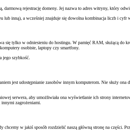
, darmową rejestrację domeny. Jej nazwa to adres witryny, który odw
lub inną), a wcześniej znajduje się dowolna kombinacja liczb i cyfr 
a się tylko w odniesieniu do hostingu. W pamięć RAM, służącą do k
komputery osobiste, laptopy czy smartfony.
a jego szybkość.
niem jest udostępnianie zasobów innym komputerom. Nie służy ona do 
wej serwera, aby umożliwiała ona wyświetlanie ich strony internetowej
i innymi zagrożeniami.
 chcemy w jakiś sposób rozdzielić naszą główną stronę na części. Prz