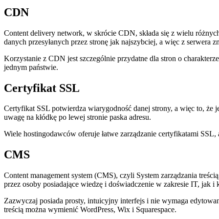
CDN
Content delivery network, w skrócie CDN, składa się z wielu różny
danych przesyłanych przez stronę jak najszybciej, a więc z serwera zna
Korzystanie z CDN jest szczególnie przydatne dla stron o charakte
jednym państwie.
Certyfikat SSL
Certyfikat SSL potwierdza wiarygodność danej strony, a więc to, że je
uwagę na kłódkę po lewej stronie paska adresu.
Wiele hostingodawców oferuje łatwe zarządzanie certyfikatami SSL, 
CMS
Content management system (CMS), czyli System zarządzania treścią,
przez osoby posiadające wiedzę i doświadczenie w zakresie IT, jak i
Zazwyczaj posiada prosty, intuicyjny interfejs i nie wymaga edytowa
treścią można wymienić WordPress, Wix i Squarespace.