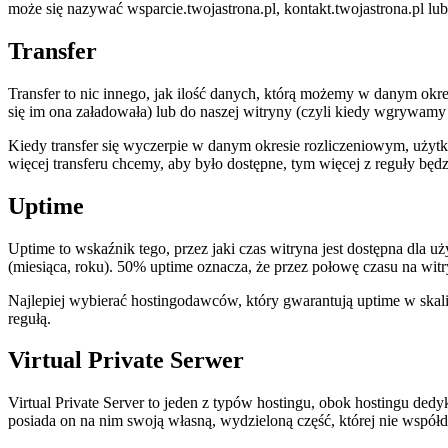
może się nazywać wsparcie.twojastrona.pl, kontakt.twojastrona.pl l
Transfer
Transfer to nic innego, jak ilość danych, którą możemy w danym okr
się im ona załadowała) lub do naszej witryny (czyli kiedy wgrywamy na
Kiedy transfer się wyczerpie w danym okresie rozliczeniowym, użyt
więcej transferu chcemy, aby było dostępne, tym więcej z reguły będz
Uptime
Uptime to wskaźnik tego, przez jaki czas witryna jest dostępna dla 
(miesiąca, roku). 50% uptime oznacza, że przez połowę czasu na witry
Najlepiej wybierać hostingodawców, który gwarantują uptime w skal
regułą.
Virtual Private Serwer
Virtual Private Server to jeden z typów hostingu, obok hostingu ded
posiada on na nim swoją własną, wydzieloną część, której nie współdz