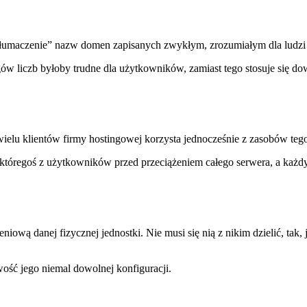
aczenie” nazw domen zapisanych zwykłym, zrozumiałym dla ludzi j
iągów liczb byłoby trudne dla użytkowników, zamiast tego stosuje się 
wielu klientów firmy hostingowej korzysta jednocześnie z zasobów teg
óregoś z użytkowników przed przeciążeniem całego serwera, a każdy kl
ową danej fizycznej jednostki. Nie musi się nią z nikim dzielić, tak
ość jego niemal dowolnej konfiguracji.