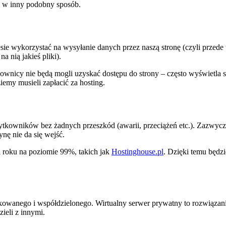
ub w inny podobny sposób.
esie wykorzystać na wysyłanie danych przez naszą stronę (czyli prze
 nią jakieś pliki).
kownicy nie będą mogli uzyskać dostępu do strony – często wyświetla
iemy musieli zapłacić za hosting.
użytkowników bez żadnych przeszkód (awarii, przeciążeń etc.). Zazwycz
nę nie da się wejść.
i roku na poziomie 99%, takich jak
Hostinghouse.pl
. Dzięki temu będzi
ykowanego i współdzielonego. Wirtualny serwer prywatny to rozwiązani
ieli z innymi.