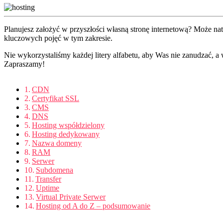
Planujesz założyć w przyszłości własną stronę internetową? Może nat
kluczowych pojęć w tym zakresie.
Nie wykorzystaliśmy każdej litery alfabetu, aby Was nie zanudzać, a
Zapraszamy!
CDN
Certyfikat SSL
CMS
DNS
Hosting współdzielony
Hosting dedykowany
Nazwa domeny
RAM
Serwer
Subdomena
Transfer
Uptime
Virtual Private Serwer
Hosting od A do Z – podsumowanie