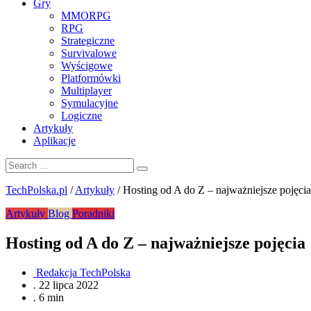
Gry
MMORPG
RPG
Strategiczne
Survivalowe
Wyścigowe
Platformówki
Multiplayer
Symulacyjne
Logiczne
Artykuły
Aplikacje
TechPolska.pl
/
Artykuły
/
Hosting od A do Z – najważniejsze pojęcia
Artykuły
Blog
Poradniki
Hosting od A do Z – najważniejsze pojęcia
Redakcja TechPolska
.
22 lipca 2022
.
6 min