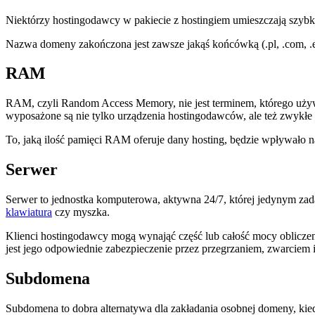
Niektórzy hostingodawcy w pakiecie z hostingiem umieszczają szybką
Nazwa domeny zakończona jest zawsze jakąś końcówką (.pl, .com, .eu 
RAM
RAM, czyli Random Access Memory, nie jest terminem, którego używ
wyposażone są nie tylko urządzenia hostingodawców, ale też zwykłe 
To, jaką ilość pamięci RAM oferuje dany hosting, będzie wpływało n
Serwer
Serwer to jednostka komputerowa, aktywna 24/7, której jedynym zada
klawiatura
czy myszka.
Klienci hostingodawcy mogą wynająć część lub całość mocy obliczenio
jest jego odpowiednie zabezpieczenie przez przegrzaniem, zwarciem 
Subdomena
Subdomena to dobra alternatywa dla zakładania osobnej domeny, kiedy