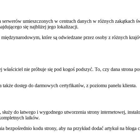
ch serwerów umieszczonych w centrach danych w różnych zakątkach św
jdującego się najbliżej jego lokalizacji.
rze międzynarodowym, które są odwiedzane przez osoby z różnych kra
j właściciel nie próbuje się pod kogoś podszyć. To, czy dana strona po
a także dostęp do darmowych certyfikatów, z poziomu panelu klienta.
 służy do łatwego i wygodnego utworzenia strony internetowej, insta
 kompletnych laików.
nia bezpośrednio kodu strony, aby na przykład dodać artykuł na bloga