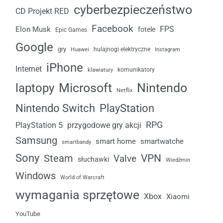
cyberbezpieczeństwo
CD Projekt RED
Facebook
FPS
Elon Musk
fotele
Epic Games
Google
gry
Huawei
hulajnogi elektryczne
Instagram
iPhone
Internet
komunikatory
klawiatury
laptopy
Microsoft
Nintendo
Netflix
Nintendo Switch
PlayStation
RPG
przygodowe gry akcji
PlayStation 5
Samsung
smart home
smartwatche
smartbandy
Sony
VPN
Steam
Valve
słuchawki
Wiedźmin
Windows
World of Warcraft
wymagania sprzętowe
Xbox
Xiaomi
YouTube