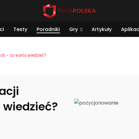
ci
Testy
Poradniki
Gry
Artykuły
Aplikac
ych – co warto wiedzieć?
acji
 wiedzieć?