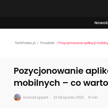
Nowoś
TechPolska.pl
/
Poradniki
/
Pozycjonowanie aplikacji mobiln
Pozycjonowanie aplik
mobilnych – co warto
.
.
Konrad Lippert
22 listopada 2023
8 min