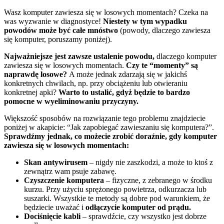
Wasz komputer zawiesza się w losowych momentach? Czeka na
was wyzwanie w diagnostyce!
Niestety w tym wypadku
powodów może być całe mnóstwo
(powody, dlaczego zawiesza
się komputer, poruszamy poniżej).
Najważniejsze jest zawsze ustalenie powodu,
dlaczego komputer
zawiesza się w losowych momentach.
Czy te “momenty” są
naprawdę losowe?
A może jednak zdarzają się w jakichś
konkretnych chwilach, np. przy obciążeniu lub otwieraniu
konkretnej apki?
Warto to ustalić, gdyż będzie to bardzo
pomocne w wyeliminowaniu przyczyny.
Większość sposobów na rozwiązanie tego problemu znajdziecie
poniżej w akapicie: “Jak zapobiegać zawieszaniu się komputera?”.
Sprawdźmy jednak, co możecie zrobić doraźnie, gdy komputer
zawiesza się w losowych momentach:
Skan antywirusem
– nigdy nie zaszkodzi, a może to ktoś z
zewnątrz wam psuje zabawę.
Czyszczenie komputera
– fizyczne, z zebranego w środku
kurzu. Przy użyciu sprężonego powietrza, odkurzacza lub
suszarki. Wszystkie te metody są dobre pod warunkiem, że
będziecie uważać i
odłączycie komputer od prądu.
Dociśnięcie kabli
– sprawdźcie, czy wszystko jest dobrze