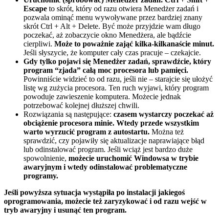
Escape
to skrót, który od razu otwiera Menedżer zadań i
pozwala ominąć menu wywoływane przez bardziej znany
skrót Ctrl + Alt + Delete. Być może przyjdzie wam długo
poczekać, aż zobaczycie okno Menedżera, ale bądźcie
cierpliwi.
Może to poważnie zająć kilka-kilkanaście minut.
Jeśli słyszycie, że komputer cały czas pracuje – czekajcie.
Gdy tylko pojawi się Menedżer zadań, sprawdźcie, który
program “zjada” całą moc procesora lub pamięci.
Powinniście widzieć to od razu, jeśli nie – starajcie się ułożyć
listę wg zużycia procesora. Ten ruch wyjawi, który program
powoduje zawieszenie komputera. Możecie jednak
potrzebować kolejnej dłuższej chwili.
Rozwiązania są następujące:
czasem wystarczy poczekać aż
obciążenie procesora minie. Wtedy przede wszystkim
warto wyrzucić program z autostartu.
Można też
sprawdzić, czy pojawiły się aktualizacje naprawiające błąd
lub odinstalować program. Jeśli wciąż jest bardzo duże
spowolnienie,
możecie uruchomić Windowsa w trybie
awaryjnym i wtedy odinstalować problematyczne
programy.
Jeśli powyższa sytuacja wystąpiła po instalacji jakiegoś
oprogramowania, możecie też zaryzykować i od razu wejść w
tryb awaryjny i usunąć ten program.