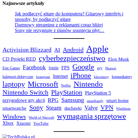
Najnowsze artykuły
Jak podłączyć gitarę do komputera? Gitarowy interfejs i
sposoby, by podłączyć gitarę
Darmowy streaming z reklamami coraz bliżej
Sony nie rezygnuje z planów usunięcia płyt…
Apple
Activision Blizzard
Android
AI
cyberbezpieczeństwo
CD Projekt RED
Elon Musk
Google
Facebook
FPS
fotele
gry
Epic Games
Huawei
iPhone
Internet
hulajnogi elektryczne
komunikatory
Instagram
klawiatury
laptopy
Microsoft
Nintendo
Netflix
Nintendo Switch
PlayStation
PlayStation 5
Samsung
RPG
przygodowe gry akcji
smart home
smartbandy
Sony
VPN
Steam
Valve
smartwatche
słuchawki
Wiedźmin
wymagania sprzętowe
Windows
World of Warcraft
Xbox
Xiaomi
YouTube