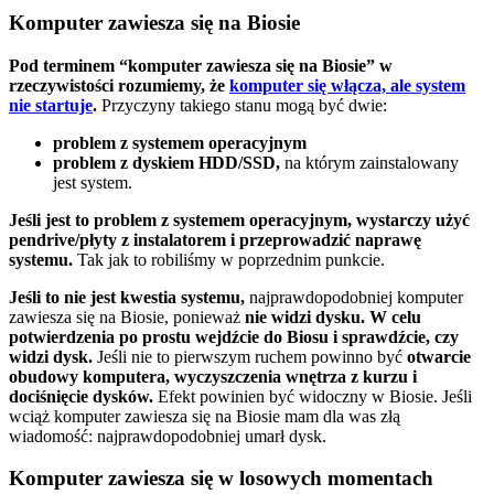
Komputer zawiesza się na Biosie
Pod terminem “komputer zawiesza się na Biosie” w
rzeczywistości rozumiemy, że
komputer się włącza, ale system
nie startuje
.
Przyczyny takiego stanu mogą być dwie:
problem z systemem operacyjnym
problem z dyskiem HDD/SSD,
na którym zainstalowany
jest system.
Jeśli jest to problem z systemem operacyjnym, wystarczy użyć
pendrive/płyty z instalatorem i przeprowadzić naprawę
systemu.
Tak jak to robiliśmy w poprzednim punkcie.
Jeśli to nie jest kwestia systemu,
najprawdopodobniej komputer
zawiesza się na Biosie, ponieważ
nie widzi dysku. W celu
potwierdzenia po prostu wejdźcie do Biosu i sprawdźcie, czy
widzi dysk.
Jeśli nie to pierwszym ruchem powinno być
otwarcie
obudowy komputera, wyczyszczenia wnętrza z kurzu i
dociśnięcie dysków.
Efekt powinien być widoczny w Biosie. Jeśli
wciąż komputer zawiesza się na Biosie mam dla was złą
wiadomość: najprawdopodobniej umarł dysk.
Komputer zawiesza się w losowych momentach