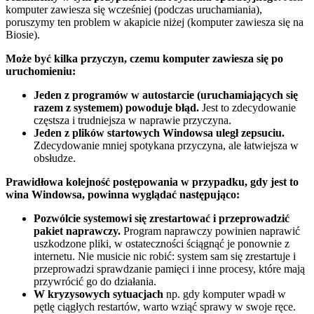
komputer zawiesza się wcześniej (podczas uruchamiania),
poruszymy ten problem w akapicie niżej (komputer zawiesza się na
Biosie).
Może być kilka przyczyn, czemu komputer zawiesza się po
uruchomieniu:
Jeden z programów w autostarcie (uruchamiających się
razem z systemem) powoduje błąd.
Jest to zdecydowanie
częstsza i trudniejsza w naprawie przyczyna.
Jeden z plików startowych Windowsa uległ zepsuciu.
Zdecydowanie mniej spotykana przyczyna, ale łatwiejsza w
obsłudze.
Prawidłowa kolejność postępowania w przypadku, gdy jest to
wina Windowsa, powinna wyglądać następująco:
Pozwólcie systemowi się zrestartować i przeprowadzić
pakiet naprawczy.
Program naprawczy powinien naprawić
uszkodzone pliki, w ostateczności ściągnąć je ponownie z
internetu. Nie musicie nic robić: system sam się zrestartuje i
przeprowadzi sprawdzanie pamięci i inne procesy, które mają
przywrócić go do działania.
W kryzysowych sytuacjach
np. gdy komputer wpadł w
pętlę ciągłych restartów, warto wziąć sprawy w swoje ręce.