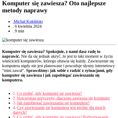
Komputer się zawiesza? Oto najlepsze
metody naprawy
Michał Kukliński
.
6 kwietnia 2024
.
9 min
Komputer się zawiesza? Spokojnie, z nami dasz radę to
naprawić.
Nie da się jednak ukryć, że jest to taki moment w życiu
właścicieli komputerów, którego obawia się każdy. Zawieszenie się
komputera nigdy nie jest planowane i powoduje słynny internetowy
“mini zawał”.
Sprawdźmy: jak sobie z radzić z sytuacjami, gdy
komputer się zawiesza i jak zapobiegać zawieszaniu się
komputera.
Co zrobić, gdy komputer się zawiesza?
Najczęstsze przyczyny, dlaczego zawiesza się komputer
Jak zapobiegać zawieszaniu się komputera?
Czy zawieszanie się komputera jest groźne dla moich
danych?
Co zrobić, gdy komputer się zawiesza? Podsumowanie