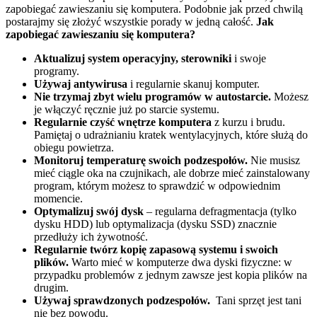
zapobiegać zawieszaniu się komputera. Podobnie jak przed chwilą
postarajmy się złożyć wszystkie porady w jedną całość.
Jak
zapobiegać zawieszaniu się komputera?
Aktualizuj system operacyjny, sterowniki
i swoje
programy.
Używaj antywirusa
i regularnie skanuj komputer.
Nie trzymaj zbyt wielu programów w autostarcie.
Możesz
je włączyć ręcznie już po starcie systemu.
Regularnie czyść wnętrze komputera
z kurzu i brudu.
Pamiętaj o udrażnianiu kratek wentylacyjnych, które służą do
obiegu powietrza.
Monitoruj temperaturę swoich podzespołów.
Nie musisz
mieć ciągle oka na czujnikach, ale dobrze mieć zainstalowany
program, którym możesz to sprawdzić w odpowiednim
momencie.
Optymalizuj swój dysk
– regularna defragmentacja (tylko
dysku HDD) lub optymalizacja (dysku SSD) znacznie
przedłuży ich żywotność.
Regularnie twórz kopię zapasową systemu i swoich
plików.
Warto mieć w komputerze dwa dyski fizyczne: w
przypadku problemów z jednym zawsze jest kopia plików na
drugim.
Używaj sprawdzonych podzespołów.
Tani sprzęt jest tani
nie bez powodu.