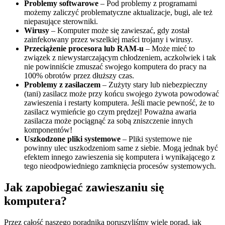
Problemy softwarowe
– Pod problemy z programami
możemy zaliczyć problematyczne aktualizacje, bugi, ale też
niepasujące sterowniki.
Wirusy
– Komputer może się zawieszać, gdy został
zainfekowany przez wszelkiej maści trojany i wirusy.
Przeciążenie procesora lub RAM-u
– Może mieć to
związek z niewystarczającym chłodzeniem, aczkolwiek i tak
nie powinniście zmuszać swojego komputera do pracy na
100% obrotów przez dłuższy czas.
Problemy z zasilaczem
– Zużyty stary lub niebezpieczny
(tani) zasilacz może przy końcu swojego żywota powodować
zawieszenia i restarty komputera. Jeśli macie pewność, że to
zasilacz wymieńcie go czym prędzej! Poważna awaria
zasilacza może pociągnąć za sobą zniszczenie innych
komponentów!
Uszkodzone pliki systemowe
– Pliki systemowe nie
powinny ulec uszkodzeniom same z siebie. Mogą jednak być
efektem innego zawieszenia się komputera i wynikającego z
tego nieodpowiedniego zamknięcia procesów systemowych.
Jak zapobiegać zawieszaniu się
komputera?
Przez całość naszego poradnika poruszyliśmy wiele porad, jak