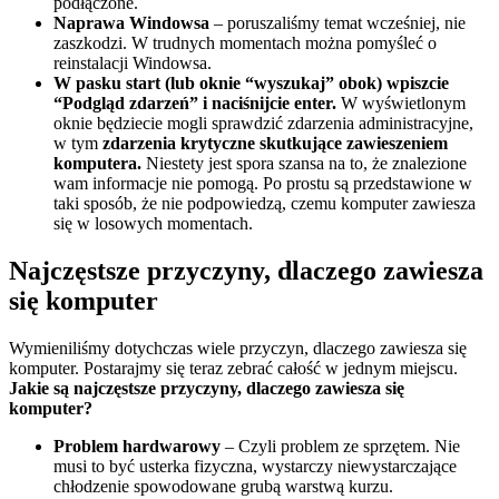
podłączone.
Naprawa Windowsa
– poruszaliśmy temat wcześniej, nie
zaszkodzi. W trudnych momentach można pomyśleć o
reinstalacji Windowsa.
W pasku start (lub oknie “wyszukaj” obok) wpiszcie
“Podgląd zdarzeń” i naciśnijcie enter.
W wyświetlonym
oknie będziecie mogli sprawdzić zdarzenia administracyjne,
w tym
zdarzenia krytyczne skutkujące zawieszeniem
komputera.
Niestety jest spora szansa na to, że znalezione
wam informacje nie pomogą. Po prostu są przedstawione w
taki sposób, że nie podpowiedzą, czemu komputer zawiesza
się w losowych momentach.
Najczęstsze przyczyny, dlaczego zawiesza
się komputer
Wymieniliśmy dotychczas wiele przyczyn, dlaczego zawiesza się
komputer. Postarajmy się teraz zebrać całość w jednym miejscu.
Jakie są najczęstsze przyczyny, dlaczego zawiesza się
komputer?
Problem hardwarowy
– Czyli problem ze sprzętem. Nie
musi to być usterka fizyczna, wystarczy niewystarczające
chłodzenie spowodowane grubą warstwą kurzu.