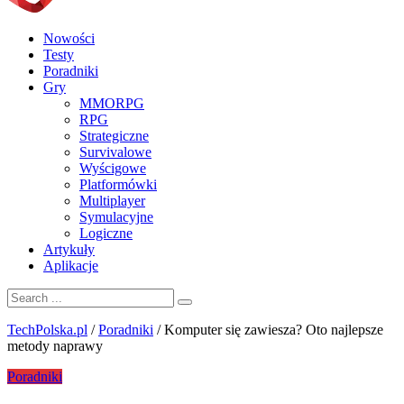
Nowości
Testy
Poradniki
Gry
MMORPG
RPG
Strategiczne
Survivalowe
Wyścigowe
Platformówki
Multiplayer
Symulacyjne
Logiczne
Artykuły
Aplikacje
TechPolska.pl
/
Poradniki
/
Komputer się zawiesza? Oto najlepsze
metody naprawy
Poradniki