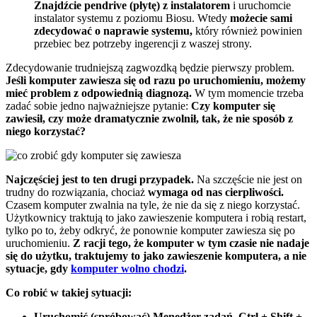
Znajdźcie pendrive (płytę) z instalatorem
i uruchomcie
instalator systemu z poziomu Biosu. Wtedy
możecie sami
zdecydować o naprawie systemu,
który również powinien
przebiec bez potrzeby ingerencji z waszej strony.
Zdecydowanie trudniejszą zagwozdką będzie pierwszy problem.
Jeśli komputer zawiesza się od razu po uruchomieniu, możemy
mieć problem z odpowiednią diagnozą.
W tym momencie trzeba
zadać sobie jedno najważniejsze pytanie:
C
zy komputer się
zawiesił, czy może dramatycznie zwolnił, tak, że nie sposób z
niego korzystać?
Najczęściej jest to ten drugi przypadek.
Na szczęście nie jest on
trudny do rozwiązania, chociaż
wymaga od nas cierpliwości.
Czasem komputer zwalnia na tyle, że nie da się z niego korzystać.
Użytkownicy traktują to jako zawieszenie komputera i robią restart,
tylko po to, żeby odkryć, że ponownie komputer zawiesza się po
uruchomieniu.
Z racji tego, że komputer w tym czasie nie nadaje
się do użytku, traktujemy to jako zawieszenie komputera, a nie
sytuacje, gdy
komputer wolno chodzi
.
Co robić w takiej sytuacji:
Uruchomić (spróbować) Menedżer zadań. Ctrl + Shift +