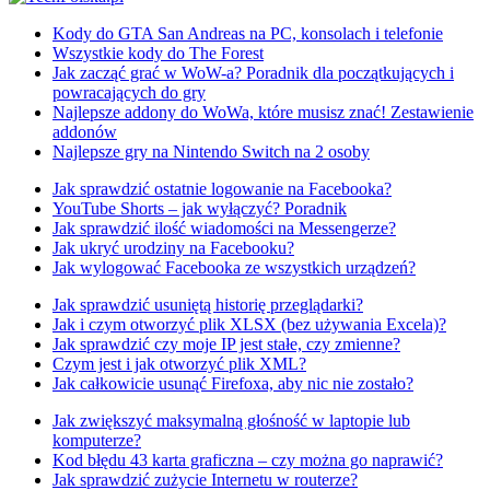
Kody do GTA San Andreas na PC, konsolach i telefonie
Wszystkie kody do The Forest
Jak zacząć grać w WoW-a? Poradnik dla początkujących i
powracających do gry
Najlepsze addony do WoWa, które musisz znać! Zestawienie
addonów
Najlepsze gry na Nintendo Switch na 2 osoby
Jak sprawdzić ostatnie logowanie na Facebooka?
YouTube Shorts – jak wyłączyć? Poradnik
Jak sprawdzić ilość wiadomości na Messengerze?
Jak ukryć urodziny na Facebooku?
Jak wylogować Facebooka ze wszystkich urządzeń?
Jak sprawdzić usuniętą historię przeglądarki?
Jak i czym otworzyć plik XLSX (bez używania Excela)?
Jak sprawdzić czy moje IP jest stałe, czy zmienne?
Czym jest i jak otworzyć plik XML?
Jak całkowicie usunąć Firefoxa, aby nic nie zostało?
Jak zwiększyć maksymalną głośność w laptopie lub
komputerze?
Kod błędu 43 karta graficzna – czy można go naprawić?
Jak sprawdzić zużycie Internetu w routerze?